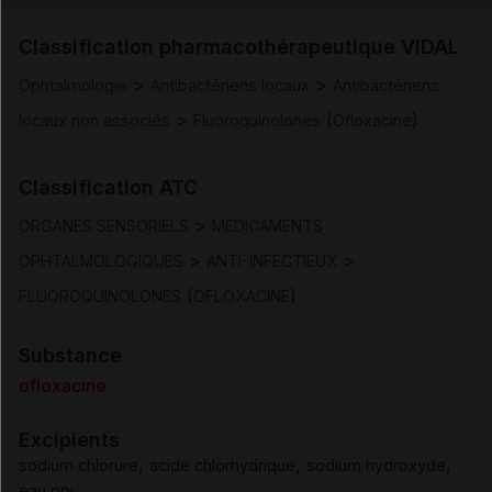
Indications
Classification pharmacothérapeutique VIDAL
>
>
Ophtalmologie
Antibactériens locaux
Antibactériens
Posologie et mode d'administration
>
(
)
locaux non associés
Fluoroquinolones
Ofloxacine
Contre-indications
Classification ATC
>
Mises en garde et précautions d'emploi
ORGANES SENSORIELS
MEDICAMENTS
>
>
OPHTALMOLOGIQUES
ANTI-INFECTIEUX
Interactions
(
)
FLUOROQUINOLONES
OFLOXACINE
Fertilité/grossesse/allaitement
Substance
ofloxacine
Effets indésirables
Excipients
,
,
,
sodium chlorure
acide chlorhydrique
sodium hydroxyde
Surdosage
eau ppi