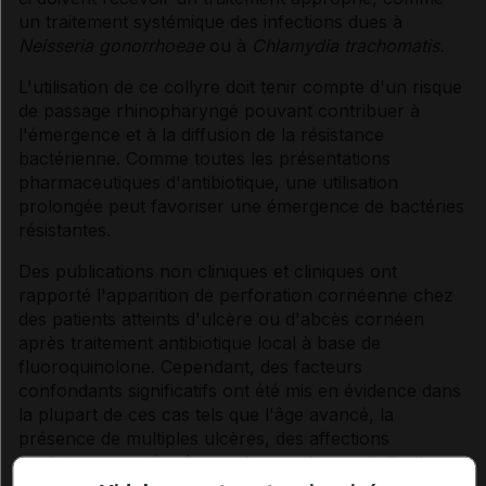
un traitement systémique des infections dues à
Neisseria gonorrhoeae
ou à
Chlamydia trachomatis.
L'utilisation de ce collyre doit tenir compte d'un risque
de passage rhinopharyngé pouvant contribuer à
l'émergence et à la diffusion de la résistance
bactérienne. Comme toutes les présentations
pharmaceutiques d'antibiotique, une utilisation
prolongée peut favoriser une émergence de bactéries
résistantes.
Des publications non cliniques et cliniques ont
rapporté l'apparition de perforation cornéenne chez
des patients atteints d'ulcère ou d'abcès cornéen
après traitement antibiotique local à base de
fluoroquinolone. Cependant, des facteurs
confondants significatifs ont été mis en évidence dans
la plupart de ces cas tels que l'âge avancé, la
présence de multiples ulcères, des affections
oculaires associées (exemple : syndrome de l'œil