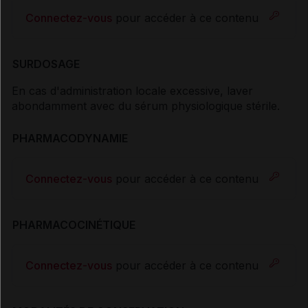
Connectez-vous
pour accéder à ce contenu
SURDOSAGE
En cas d'administration locale excessive, laver
abondamment avec du sérum physiologique stérile.
PHARMACODYNAMIE
Connectez-vous
pour accéder à ce contenu
PHARMACOCINÉTIQUE
Connectez-vous
pour accéder à ce contenu