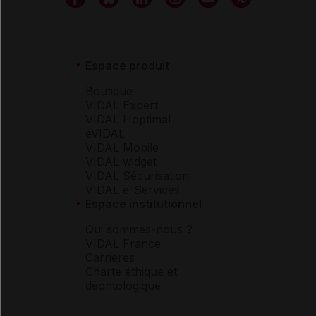
Espace produit
Boutique
VIDAL Expert
VIDAL Hoptimal
eVIDAL
VIDAL Mobile
VIDAL widget
VIDAL Sécurisation
VIDAL e-Services
Espace institutionnel
Qui sommes-nous ?
VIDAL France
Carrières
Charte éthique et
déontologique