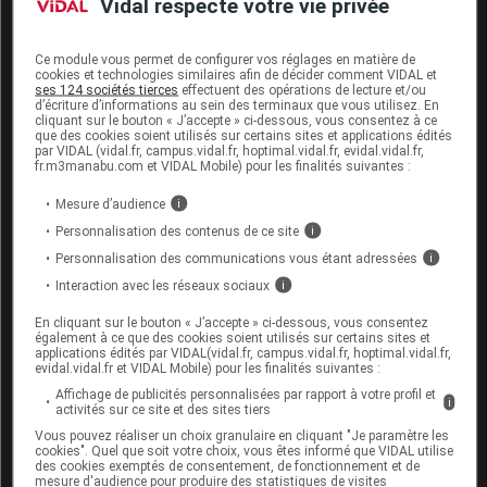
sec), des maladies systémiques inflammatoires
Vidal respecte votre vie privée
(exemple : arthrite rhumatoïde) et l'utilisation
concomitante de stéroïdes par voie ophtalmique ou
Ce module vous permet de configurer vos réglages en matière de
d'anti-inflammatoires non stéroïdiens. Par
cookies et technologies similaires afin de décider comment VIDAL et
ses 124 sociétés tierces
effectuent des opérations de lecture et/ou
conséquent, il est nécessaire de recommander la
d’écriture d’informations au sein des terminaux que vous utilisez. En
prudence par rapport au risque de perforation
cliquant sur le bouton « J’accepte » ci-dessous, vous consentez à ce
que des cookies soient utilisés sur certains sites et applications édités
cornéenne lors du traitement par fluoroquinolone des
par VIDAL (vidal.fr, campus.vidal.fr, hoptimal.vidal.fr, evidal.vidal.fr,
patients atteints d'ulcère ou d'abcès cornéen.
fr.m3manabu.com et VIDAL Mobile) pour les finalités suivantes :
Mesure d’audience
i
Il doit être recommandé au patient de se laver les
mains soigneusement avant et après l'instillation, et
Personnalisation des contenus de ce site
i
lors de l'instillation ne pas toucher l'œil, les paupières
Personnalisation des communications vous étant adressées
i
ou d'autres surfaces avec l'extrémité de l'unidose.
Interaction avec les réseaux sociaux
i
Une inflammation et une rupture de tendon peuvent
En cliquant sur le bouton « J’accepte » ci-dessous, vous consentez
également à ce que des cookies soient utilisés sur certains sites et
survenir avec un traitement systémique sous
applications édités par VIDAL(vidal.fr, campus.vidal.fr, hoptimal.vidal.fr,
fluoroquinolone, y compris avec l'ofloxacine, en
evidal.vidal.fr et VIDAL Mobile) pour les finalités suivantes :
particulier chez les patients âgés et ceux traités
Affichage de publicités personnalisées par rapport à votre profil et
i
activités sur ce site et des sites tiers
simultanément avec des corticoïdes. Par conséquent,
Vous pouvez réaliser un choix granulaire en cliquant "Je paramètre les
des précautions doivent être prises et le traitement
cookies". Quel que soit votre choix, vous êtes informé que VIDAL utilise
par Quinofree 1,5 mg/0,5 ml, collyre en récipient
des cookies exemptés de consentement, de fonctionnement et de
mesure d'audience pour produire des statistiques de visites