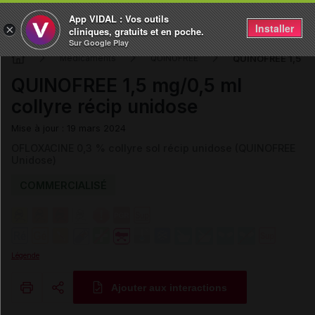
App VIDAL : Vos outils
Installer
×
cliniques, gratuits et en poche.
Sur Google Play
QUINOFREE 1,5 mg/
Médicaments
QUINOFREE
QUINOFREE 1,5 mg/0,5 ml
collyre récip unidose
Mise à jour : 19 mars 2024
OFLOXACINE 0,3 % collyre sol récip unidose (QUINOFREE
Unidose)
COMMERCIALISÉ
Légende
Ajouter aux interactions