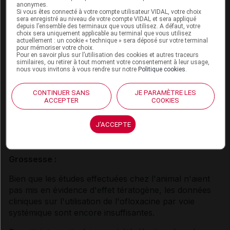
unidose doit être interrompu dès l'apparition des
anonymes.
premiers signes d'inflammation d'un tendon (
cf Effets
Si vous êtes connecté à votre compte utilisateur VIDAL, votre choix
sera enregistré au niveau de votre compte VIDAL et sera appliqué
indésirables
).
depuis l’ensemble des terminaux que vous utilisez. A défaut, votre
choix sera uniquement applicable au terminal que vous utilisez
actuellement : un cookie « technique » sera déposé sur votre terminal
INTERACTIONS
pour mémoriser votre choix.
Pour en savoir plus sur l’utilisation des cookies et autres traceurs
similaires, ou retirer à tout moment votre consentement à leur usage,
nous vous invitons à vous rendre sur notre
Politique cookies
.
Voir dans l'analyse d'ordonnance
CONTINUER SANS
JE PARAMÈTRE LES
ACCEPTER
COOKIES
Connectez-vous
pour accéder à ce contenu
J'ACCEPTE
FERTILITÉ/GROSSESSE/ALLAITEMENT
Grossesse :
Bien que les études effectuées chez l'animal n'aient
pas mis en évidence d'effet tératogène, les données
cliniques sur l'utilisation de l'ofloxacine par voie
systémique sont encore insuffisantes.