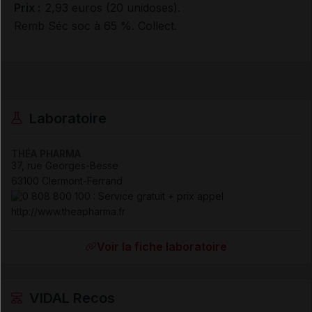
Prix :
2,93 euros (20 unidoses).
Remb Séc soc à 65 %. Collect.
Laboratoire
THÉA PHARMA
37, rue Georges-Besse
63100 Clermont-Ferrand
http://www.theapharma.fr
Voir la fiche laboratoire
VIDAL Recos