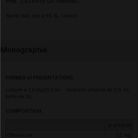
Prix
2,93 euros (20 unidoses).
:
Remb Séc soc à 65 %. Collect.
Monographie
FORMES et PRÉSENTATIONS
Collyre à 1,5 mg/0,5 ml :
récipient unidose de 0,5 ml,
boîte de 20.
COMPOSITION
p unidose
Ofloxacine
1,5 mg