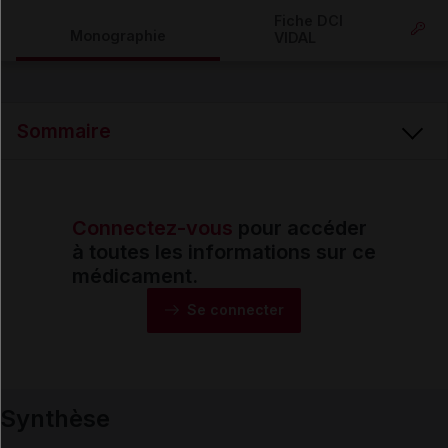
Copier l'url
Fiche DCI
Monographie
VIDAL
Email
Sommaire
Connectez-vous
pour accéder
Synthèse
à toutes les informations sur ce
médicament.
Monographie
Se connecter
Formes et présentations
Synthèse
Composition