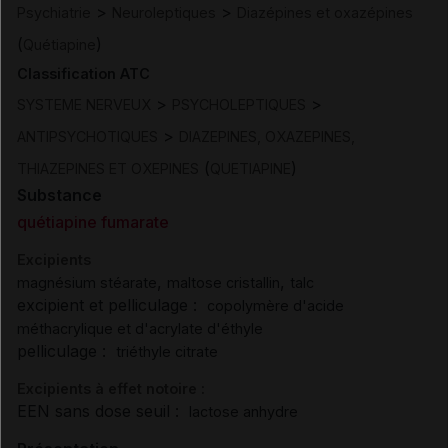
>
>
Psychiatrie
Neuroleptiques
Diazépines et oxazépines
(
)
Quétiapine
Classification ATC
>
>
SYSTEME NERVEUX
PSYCHOLEPTIQUES
>
ANTIPSYCHOTIQUES
DIAZEPINES, OXAZEPINES,
(
)
THIAZEPINES ET OXEPINES
QUETIAPINE
Substance
quétiapine fumarate
Excipients
,
,
magnésium stéarate
maltose cristallin
talc
excipient et pelliculage :
copolymère d'acide
méthacrylique et d'acrylate d'éthyle
pelliculage :
triéthyle citrate
Excipients à effet notoire :
EEN sans dose seuil :
lactose anhydre