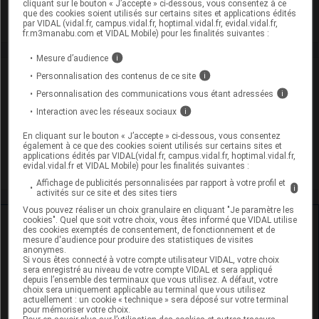
cliquant sur le bouton « J’accepte » ci-dessous, vous consentez à ce
que des cookies soient utilisés sur certains sites et applications édités
Toxicité rénale
par VIDAL (vidal.fr, campus.vidal.fr, hoptimal.vidal.fr, evidal.vidal.fr,
fr.m3manabu.com et VIDAL Mobile) pour les finalités suivantes :
Mesure d’audience
i
VIDAL Recos
Personnalisation des contenus de ce site
i
Personnalisation des communications vous étant adressées
i
Dépression
Interaction avec les réseaux sociaux
i
Schizophrénie
En cliquant sur le bouton « J’accepte » ci-dessous, vous consentez
également à ce que des cookies soient utilisés sur certains sites et
applications édités par VIDAL(vidal.fr, campus.vidal.fr, hoptimal.vidal.fr,
Trouble bipolaire
evidal.vidal.fr et VIDAL Mobile) pour les finalités suivantes :
Affichage de publicités personnalisées par rapport à votre profil et
i
activités sur ce site et des sites tiers
Vous pouvez réaliser un choix granulaire en cliquant "Je paramètre les
cookies". Quel que soit votre choix, vous êtes informé que VIDAL utilise
Ressources externes complémentaires
des cookies exemptés de consentement, de fonctionnement et de
mesure d'audience pour produire des statistiques de visites
anonymes.
En savoir plus le site du CRAT
:
Si vous êtes connecté à votre compte utilisateur VIDAL, votre choix
sera enregistré au niveau de votre compte VIDAL et sera appliqué
depuis l’ensemble des terminaux que vous utilisez. A défaut, votre
Quétiapine - Allaitement
choix sera uniquement applicable au terminal que vous utilisez
actuellement : un cookie « technique » sera déposé sur votre terminal
pour mémoriser votre choix.
Quétiapine - Exposition paternelle