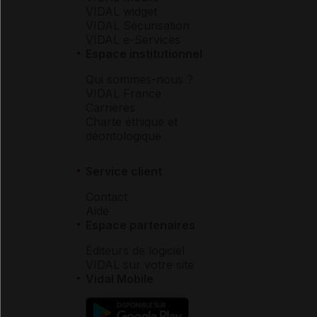
VIDAL widget
VIDAL Sécurisation
VIDAL e-Services
Espace institutionnel
Qui sommes-nous ?
VIDAL France
Carrières
Charte éthique et
déontologique
Service client
Contact
Aide
Espace partenaires
Éditeurs de logiciel
VIDAL sur votre site
Vidal Mobile