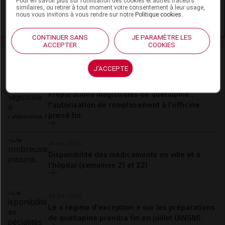
Pour en savoir plus sur l’utilisation des cookies et autres traceurs
similaires, ou retirer à tout moment votre consentement à leur usage,
nous vous invitons à vous rendre sur notre
Politique cookies
.
Quétiapine - Grossesse
CONTINUER SANS
JE PARAMÈTRE LES
ACCEPTER
COOKIES
Actualités liées
J'ACCEPTE
21 juillet 2026
Préparations magistrales de quétiapine :
l'autorisation de remplacement à l'officine
prend fin
28 mai 2026
Disponibilité des médicaments en ville et à
l'hôpital (semaines 21 et 22)
28 mai 2026
Le « régime d'exception » sur les préparations
de quétiapine prendra fin en juillet (ANSM)