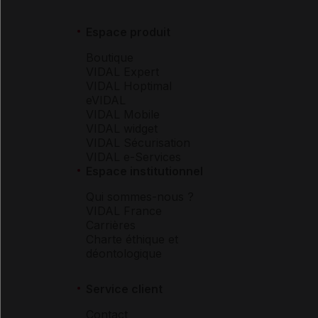
Espace produit
Boutique
VIDAL Expert
VIDAL Hoptimal
eVIDAL
VIDAL Mobile
VIDAL widget
VIDAL Sécurisation
VIDAL e-Services
Espace institutionnel
Qui sommes-nous ?
VIDAL France
Carrières
Charte éthique et
déontologique
Service client
Contact