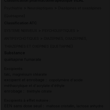
Classification pharmacothérapeutique VIDAL
>
>
Psychiatrie
Neuroleptiques
Diazépines et oxazépines
(
)
Quétiapine
Classification ATC
>
>
SYSTEME NERVEUX
PSYCHOLEPTIQUES
>
ANTIPSYCHOTIQUES
DIAZEPINES, OXAZEPINES,
(
)
THIAZEPINES ET OXEPINES
QUETIAPINE
Substance
quétiapine fumarate
Excipients
,
talc
magnésium stéarate
excipient et enrobage :
copolymère d'acide
méthacrylique et d'acrylate d'éthyle
enrobage :
triéthyle citrate
Excipients à effet notoire :
EEN sans dose seuil :
,
maltose cristallin
lactose anhydre