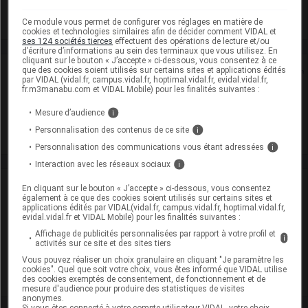
Voir la fiche laboratoire
Ce module vous permet de configurer vos réglages en matière de
cookies et technologies similaires afin de décider comment VIDAL et
ses 124 sociétés tierces
effectuent des opérations de lecture et/ou
d’écriture d’informations au sein des terminaux que vous utilisez. En
cliquant sur le bouton « J’accepte » ci-dessous, vous consentez à ce
Rein
que des cookies soient utilisés sur certains sites et applications édités
par VIDAL (vidal.fr, campus.vidal.fr, hoptimal.vidal.fr, evidal.vidal.fr,
fr.m3manabu.com et VIDAL Mobile) pour les finalités suivantes :
Adaptation de posologie
Mesure d’audience
i
Toxicité rénale
Personnalisation des contenus de ce site
i
Personnalisation des communications vous étant adressées
i
Interaction avec les réseaux sociaux
i
VIDAL Recos
En cliquant sur le bouton « J’accepte » ci-dessous, vous consentez
également à ce que des cookies soient utilisés sur certains sites et
applications édités par VIDAL(vidal.fr, campus.vidal.fr, hoptimal.vidal.fr,
Dépression
evidal.vidal.fr et VIDAL Mobile) pour les finalités suivantes :
Affichage de publicités personnalisées par rapport à votre profil et
i
Schizophrénie
activités sur ce site et des sites tiers
Vous pouvez réaliser un choix granulaire en cliquant "Je paramètre les
cookies". Quel que soit votre choix, vous êtes informé que VIDAL utilise
Trouble bipolaire
des cookies exemptés de consentement, de fonctionnement et de
mesure d'audience pour produire des statistiques de visites
anonymes.
Si vous êtes connecté à votre compte utilisateur VIDAL, votre choix