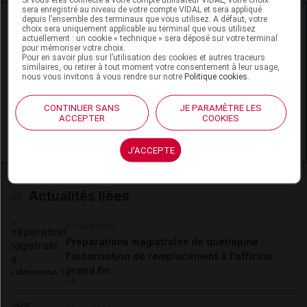
sera enregistré au niveau de votre compte VIDAL et sera appliqué
Ressources externes complémentaires
depuis l’ensemble des terminaux que vous utilisez. A défaut, votre
choix sera uniquement applicable au terminal que vous utilisez
actuellement : un cookie « technique » sera déposé sur votre terminal
pour mémoriser votre choix.
En savoir plus le site du CRAT
:
Pour en savoir plus sur l’utilisation des cookies et autres traceurs
similaires, ou retirer à tout moment votre consentement à leur usage,
Quétiapine - Allaitement
nous vous invitons à vous rendre sur notre
Politique cookies
.
Quétiapine - Exposition paternelle
CONTINUER SANS
JE PARAMÈTRE LES
ACCEPTER
COOKIES
Quétiapine - Grossesse
J'ACCEPTE
Actualités liées
21 juillet 2026
Préparations magistrales de quétiapine :
l'autorisation de remplacement à l'officine
prend fin