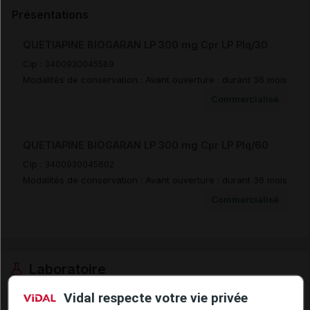
Présentations
QUETIAPINE BIOGARAN LP 300 mg Cpr LP Plq/30
Cip :
3400930045589
Modalités de conservation : Avant ouverture : durant 36 mois
Commercialisé
QUETIAPINE BIOGARAN LP 300 mg Cpr LP Plq/60
Cip :
3400930045602
Modalités de conservation : Avant ouverture : durant 36 mois
Commercialisé
Laboratoire
Vidal respecte votre vie privée
Biogaran