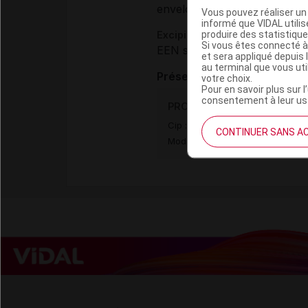
enveloppe de la gélule :
géla
Vous pouvez réaliser un 
informé que VIDAL util
produire des statistiqu
Excipients à effet notoire :
Si vous êtes connecté à
EEN sans dose seuil :
lactos
et sera appliqué depuis 
au terminal que vous ut
Présentation
votre choix.
Pour en savoir plus sur l
consentement à leur usa
PROTHIADEN 25 mg Gél Plq
Cip :
3400936401549
CONTINUER SANS A
Modalités de conservation : Avan