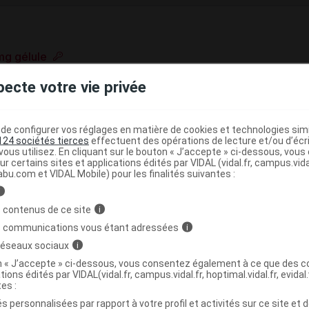
mg gélule
e base de connaissances pharmacologiques et thérapeutiques,
pecte votre vie privée
té, en complément des documents réglementaires publiés.
peutique VIDAL
e configurer vos réglages en matière de cookies et technologies simil
124 sociétés tierces
effectuent des opérations de lecture et/ou d’écr
>
(
)
Antidépresseurs imipraminiques
Dosulépine
ous utilisez. En cliquant sur le bouton « J’accepte » ci-dessous, vou
ur certains sites et applications édités par VIDAL (vidal.fr, campus.vidal.
abu.com et VIDAL Mobile) pour les finalités suivantes :
>
>
NALEPTIQUES
ANTIDEPRESSEURS
INHIBITEURS
i
(
)
URE DE LA MONOAMINE
DOSULEPINE
 contenus de ce site
i
s communications vous étant adressées
i
 réseaux sociaux
i
on « J’accepte » ci-dessous, vous consentez également à ce que des co
tions édités par VIDAL(vidal.fr, campus.vidal.fr, hoptimal.vidal.fr, evidal.
tes :
éarate
,
,
,
e
fer rouge oxyde
fer jaune oxyde
titane dioxyde
s personnalisées par rapport à votre profil et activités sur ce site et d