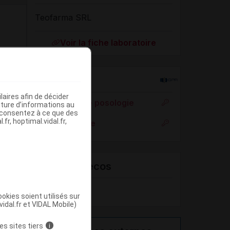
Teofarma SRL
Voir la fiche laboratoire
Rein
aires afin de décider
Adaptation de posologie
iture d’informations au
s consentez à ce que des
fr, hoptimal.vidal.fr,
Toxicité rénale
VIDAL Recos
Dépression
okies soient utilisés sur
vidal.fr et VIDAL Mobile)
es sites tiers
i