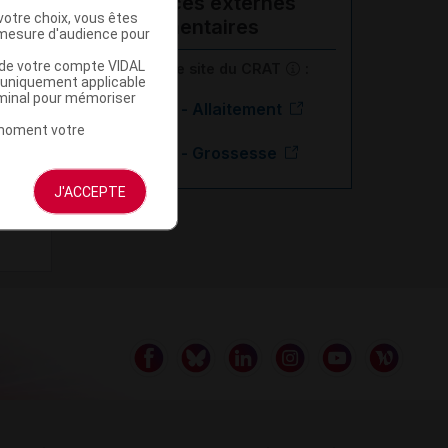
Ressources externes
votre choix, vous êtes
complémentaires
mesure d'audience pour
u de votre compte VIDAL
En savoir plus le site du CRAT
:
a uniquement applicable
rminal pour mémoriser
Dosulépine - Allaitement
t moment votre
Dosulépine - Grossesse
J'ACCEPTE