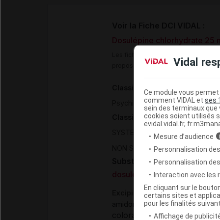
Voir la Fiche DCI VIDAL :
Dosulépine chlorhydrate 25 
Les fiches DCI Vidal constituent un
Vidal res
proposée aux professionnels de san
Classification pharmacothéra
Ce module vous permet d
comment VIDAL et
ses 
>
Psychiatrie
Antidépresseurs
sein des terminaux que v
cookies soient utilisés s
Classification ATC
evidal.vidal.fr, fr.m3man
>
SYSTEME NERVEUX
PSYCHOA
Mesure d’audience
NON SELECTIFS DE LA RECAPT
Personnalisation des
Substance
Personnalisation de
dosulépine chlorhydrate
Interaction avec les
En cliquant sur le bout
Excipients
certains sites et applica
pour les finalités suivan
,
amidon de maïs
magnésium st
colorant (gélule) :
érythrosin
Affichage de publicité