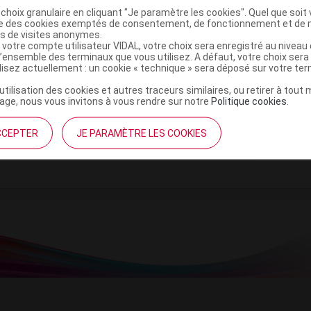
tine
choix granulaire en cliquant "Je paramètre les cookies". Quel que soit 
ise des cookies exemptés de consentement, de fonctionnement et de 
es de visites anonymes.
 votre compte utilisateur VIDAL, votre choix sera enregistré au nivea
e
l’ensemble des terminaux que vous utilisez. A défaut, votre choix ser
ilisez actuellement : un cookie « technique » sera déposé sur votre te
’utilisation des cookies et autres traceurs similaires, ou retirer à tou
ge, nous vous invitons à vous rendre sur notre
Politique cookies
.
/50
Commercialisé
CCEPTER
JE PARAMÈTRE LES COOKIES
t ouverture : durant 36 mois