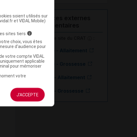
okies soient utilisés sur
Ressources externes
vidal.fr et VIDAL Mobile)
complémentaires
es sites tiers
i
En savoir plus le site du CRAT
:
votre choix, vous êtes
mesure d'audience pour
Fluticasone - Allaitement
u de votre compte VIDAL
a uniquement applicable
Fluticasone - Grossesse
rminal pour mémoriser
t moment votre
Salmétérol - Allaitement
Salmétérol - Grossesse
J'ACCEPTE