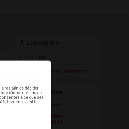
Laboratoire
Viatris Santé
Voir la fiche laboratoire
aires afin de décider
VIDAL Recos
iture d’informations au
s consentez à ce que des
fr, hoptimal.vidal.fr,
Asthme de l'adulte
Asthme de l'enfant :
traitement de fond