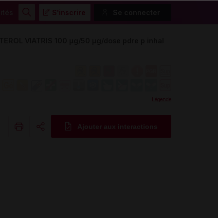
ités
S'inscrire
Se connecter
Rechercher
OL VIATRIS 100 µg/50 µg/dose pdre p inhal
Légende
Ajouter aux interactions
Copier l'url
Email