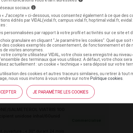
 réseaux sociaux
i
ICAMENTS POUR LES SYNDROMES OBSTRUCTIFS DES
on « J’accepte » ci-dessous, vous consentez également à ce que des co
tions édités par VIDAL(vidal.fr, campus.vidal.fr, hoptimal.vidal.fr, evidal.
>
QUES POUR INHALATION
ADRENERGIQUES EN
tes :
D'AUTRES MEDICAMENTS A L'EXCLU. DES ANTICHOL.
s personnalisées par rapport à votre profil et activités sur ce site et d
)
choix granulaire en cliquant "Je paramètre les cookies". Quel que soit 
ise des cookies exemptés de consentement, de fonctionnement et de 
es de visites anonymes.
 votre compte utilisateur VIDAL, votre choix sera enregistré au nivea
l’ensemble des terminaux que vous utilisez. A défaut, votre choix ser
ilisez actuellement : un cookie « technique » sera déposé sur votre te
’utilisation des cookies et autres traceurs similaires, ou retirer à tou
ge, nous vous invitons à vous rendre sur notre
Politique cookies
.
CCEPTER
JE PARAMÈTRE LES COOKIES
NE/SALMETEROL VIATRIS 100
cipient unidose inhal/60unid
Commercialisé
t ouverture : < 30° durant 24 mois