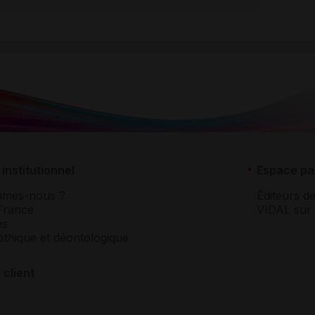
institutionnel
Espace pa
mmes-nous ?
Éditeurs de
France
VIDAL sur 
es
éthique et déontologique
 client