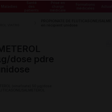
Santé
Prise en
Formations
Maladies
des
charge
Actual
médicales
patients
médicale
PROPIONATE DE FLUTICASONE/SALMETER
ROL VIATRIS
en récipient unidose
METEROL
µg/dose pdre
 unidose
ROL (xinafoate) 50 µg/dose
 FLUTICASONE/SALMETEROL