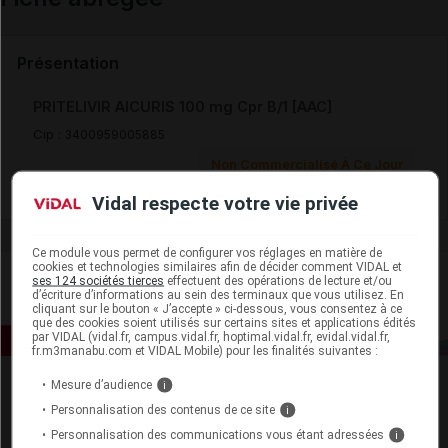
Email
Présentation
PRITELIVIR AICURIS 100 mg Cpr B/1 [AAC]
Cip :
3400959005885
Non Commercialisé À Ce Jour
Vidal respecte votre vie privée
Ce module vous permet de configurer vos réglages en matière de
cookies et technologies similaires afin de décider comment VIDAL et
ses 124 sociétés tierces
effectuent des opérations de lecture et/ou
d’écriture d’informations au sein des terminaux que vous utilisez. En
cliquant sur le bouton « J’accepte » ci-dessous, vous consentez à ce
que des cookies soient utilisés sur certains sites et applications édités
par VIDAL (vidal.fr, campus.vidal.fr, hoptimal.vidal.fr, evidal.vidal.fr,
fr.m3manabu.com et VIDAL Mobile) pour les finalités suivantes :
Mesure d’audience
i
Personnalisation des contenus de ce site
i
Personnalisation des communications vous étant adressées
i