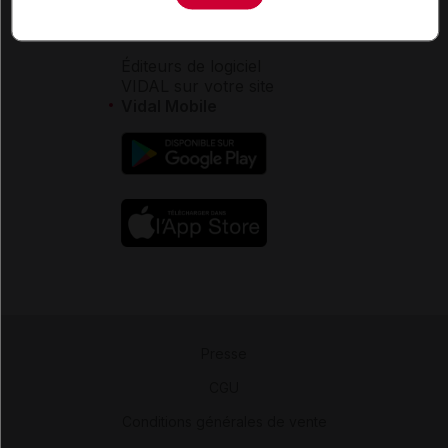
Aide
Espace partenaires
Éditeurs de logiciel
VIDAL sur votre site
Vidal Mobile
Presse
-
CGU
-
Conditions générales de vente
-