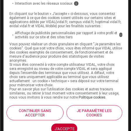
Interaction avec les réseaux sociaux
i
Espace produit
En cliquant sur le bouton « J’accepte » ci-dessous, vous consentez
également à ce que des cookies soient utilisés sur certains sites et
Boutique
applications édités par VIDAL(vidal.fr, campus.vidal.fr, hoptimal.vidal.fr,
evidal.vidal.fr et VIDAL Mobile) pour les finalités suivantes :
VIDAL Expert
Affichage de publicités personnalisées par rapport à votre profil et
VIDAL Hoptimal
i
activités sur ce site et des sites tiers
eVIDAL
Vous pouvez réaliser un choix granulaire en cliquant "Je paramètre les
VIDAL Mobile
cookies". Quel que soit votre choix, vous êtes informé que VIDAL utilise
VIDAL widget
des cookies exemptés de consentement, de fonctionnement et de
mesure d'audience pour produire des statistiques de visites
VIDAL Sécurisation
anonymes.
VIDAL e-Services
Si vous êtes connecté à votre compte utilisateur VIDAL, votre choix
Espace institutionnel
sera enregistré au niveau de votre compte VIDAL et sera appliqué
depuis l’ensemble des terminaux que vous utilisez. A défaut, votre
choix sera uniquement applicable au terminal que vous utilisez
Qui sommes-nous ?
actuellement : un cookie « technique » sera déposé sur votre terminal
VIDAL France
pour mémoriser votre choix.
Pour en savoir plus sur l’utilisation des cookies et autres traceurs
Carrières
similaires, ou retirer à tout moment votre consentement à leur usage,
Charte éthique et
nous vous invitons à vous rendre sur notre
Politique cookies
.
déontologique
CONTINUER SANS
JE PARAMÈTRE LES
ACCEPTER
COOKIES
Service client
Contact
J'ACCEPTE