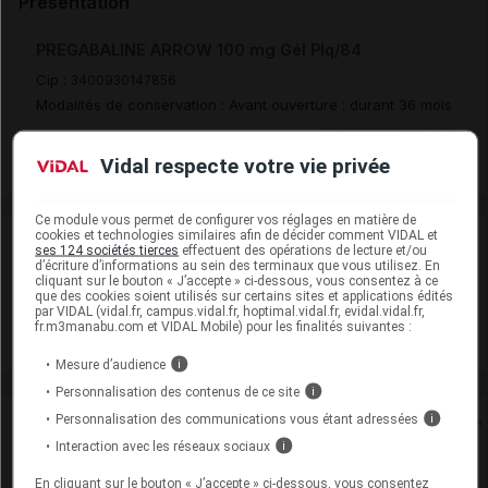
Présentation
PREGABALINE ARROW 100 mg Gél Plq/84
Cip :
3400930147856
Modalités de conservation : Avant ouverture : durant 36 mois
Commercialisé
Vidal respecte votre vie privée
Ce module vous permet de configurer vos réglages en matière de
cookies et technologies similaires afin de décider comment VIDAL et
Laboratoire
ses 124 sociétés tierces
effectuent des opérations de lecture et/ou
d’écriture d’informations au sein des terminaux que vous utilisez. En
cliquant sur le bouton « J’accepte » ci-dessous, vous consentez à ce
Arrow Génériques
que des cookies soient utilisés sur certains sites et applications édités
par VIDAL (vidal.fr, campus.vidal.fr, hoptimal.vidal.fr, evidal.vidal.fr,
fr.m3manabu.com et VIDAL Mobile) pour les finalités suivantes :
Voir la fiche laboratoire
Mesure d’audience
i
Personnalisation des contenus de ce site
i
Personnalisation des communications vous étant adressées
i
Rein
Interaction avec les réseaux sociaux
i
Adaptation de posologie
En cliquant sur le bouton « J’accepte » ci-dessous, vous consentez