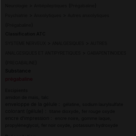
>
(
)
Neurologie
Antiépileptiques
Prégabaline
>
>
Psychiatrie
Anxiolytiques
Autres anxiolytiques
(
)
Prégabaline
Classification ATC
>
>
SYSTEME NERVEUX
ANALGESIQUES
AUTRES
>
ANALGESIQUES ET ANTIPYRETIQUES
GABAPENTINOIDES
(
)
PREGABALINE
Substance
prégabaline
Excipients
,
amidon de maïs
talc
enveloppe de la gélule :
,
gélatine
sodium laurylsulfate
colorant (gélule) :
,
titane dioxyde
fer rouge oxyde
encre d'impression :
,
,
encre noire
gomme laque
,
,
propylèneglycol
fer noir oxyde
potassium hydroxyde