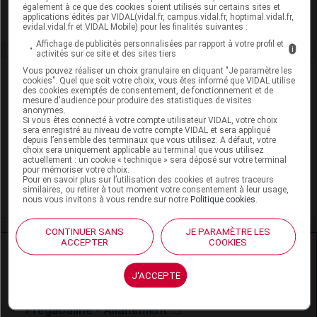
également à ce que des cookies soient utilisés sur certains sites et
Toxicité rénale
applications édités par VIDAL(vidal.fr, campus.vidal.fr, hoptimal.vidal.fr,
evidal.vidal.fr et VIDAL Mobile) pour les finalités suivantes :
Affichage de publicités personnalisées par rapport à votre profil et
i
activités sur ce site et des sites tiers
Vous pouvez réaliser un choix granulaire en cliquant "Je paramètre les
VIDAL Recos
cookies". Quel que soit votre choix, vous êtes informé que VIDAL utilise
des cookies exemptés de consentement, de fonctionnement et de
mesure d'audience pour produire des statistiques de visites
Douleur de l'adulte
anonymes.
Si vous êtes connecté à votre compte utilisateur VIDAL, votre choix
sera enregistré au niveau de votre compte VIDAL et sera appliqué
Trouble anxieux généralisé
depuis l’ensemble des terminaux que vous utilisez. A défaut, votre
choix sera uniquement applicable au terminal que vous utilisez
actuellement : un cookie « technique » sera déposé sur votre terminal
Zona
pour mémoriser votre choix.
Pour en savoir plus sur l’utilisation des cookies et autres traceurs
similaires, ou retirer à tout moment votre consentement à leur usage,
Épilepsie de l'adulte
nous vous invitons à vous rendre sur notre
Politique cookies
.
CONTINUER SANS
JE PARAMÈTRE LES
ACCEPTER
COOKIES
Ressources externes complémentaires
J'ACCEPTE
En savoir plus le site du CRAT
:
Prégabaline - Allaitement