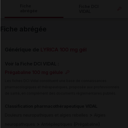
Copier l'url
Fiche
Fiche DCI
abrégée
VIDAL
Email
Fiche abrégée
Générique de
LYRICA 100 mg gél
Voir la Fiche DCI VIDAL :
Prégabaline 100 mg gélule
Les fiches DCI Vidal constituent une base de connaissances
pharmacologiques et thérapeutiques, proposée aux professionnels
de santé, en complément des documents réglementaires publiés.
Classification pharmacothérapeutique VIDAL
>
Douleurs neuropathiques et algies rebelles
Algies
>
(
)
neuropathiques
Antiépileptiques
Prégabaline