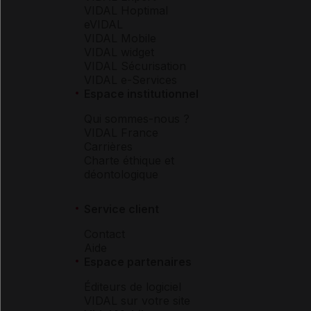
VIDAL Hoptimal
eVIDAL
VIDAL Mobile
VIDAL widget
VIDAL Sécurisation
VIDAL e-Services
Espace institutionnel
Qui sommes-nous ?
VIDAL France
Carrières
Charte éthique et
déontologique
Service client
Contact
Aide
Espace partenaires
Éditeurs de logiciel
VIDAL sur votre site