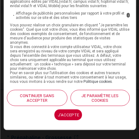
applications édités par VIDAL(vidal.fr, campus.vidal.fr, hoptimal.vidal.fr,
evidal.vidal.fr et VIDAL Mobile) pour les finalités suivantes :
Affichage de publicités personnalisées par rapport à votre profil et
i
activités sur ce site et des sites tiers
VIDAL Recos
Vous pouvez réaliser un choix granulaire en cliquant "Je paramètre les
cookies". Quel que soit votre choix, vous êtes informé que VIDAL utilise
des cookies exemptés de consentement, de fonctionnement et de
Douleur de l'adulte
mesure d'audience pour produire des statistiques de visites
anonymes.
Trouble anxieux généralisé
Si vous êtes connecté à votre compte utilisateur VIDAL, votre choix
sera enregistré au niveau de votre compte VIDAL et sera appliqué
depuis l’ensemble des terminaux que vous utilisez. A défaut, votre
Zona
choix sera uniquement applicable au terminal que vous utilisez
actuellement : un cookie « technique » sera déposé sur votre terminal
pour mémoriser votre choix.
Épilepsie de l'adulte
Pour en savoir plus sur l’utilisation des cookies et autres traceurs
similaires, ou retirer à tout moment votre consentement à leur usage,
nous vous invitons à vous rendre sur notre
Politique cookies
.
CONTINUER SANS
JE PARAMÈTRE LES
Ressources externes complémentaires
ACCEPTER
COOKIES
En savoir plus le site du CRAT
:
J'ACCEPTE
Prégabaline - Allaitement
Prégabaline - Grossesse