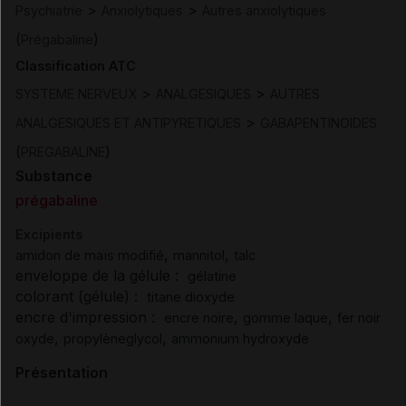
>
>
Psychiatrie
Anxiolytiques
Autres anxiolytiques
(
)
Prégabaline
Classification ATC
>
>
SYSTEME NERVEUX
ANALGESIQUES
AUTRES
>
ANALGESIQUES ET ANTIPYRETIQUES
GABAPENTINOIDES
(
)
PREGABALINE
Substance
prégabaline
Excipients
,
,
amidon de maïs modifié
mannitol
talc
enveloppe de la gélule :
gélatine
colorant (gélule) :
titane dioxyde
encre d'impression :
,
,
encre noire
gomme laque
fer noir
,
,
oxyde
propylèneglycol
ammonium hydroxyde
Présentation