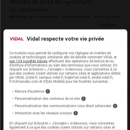
PREGABALINE ALTER 150 mg Gél Plq/56
Cip :
3400930030035
Modalités de conservation : Avant ouverture : durant 30 mois
Supprimé
Vidal respecte votre vie privée
Laboratoire
Ce module vous permet de configurer vos réglages en matière de
cookies et technologies similaires afin de décider comment VIDAL et
ses 124 sociétés tierces
effectuent des opérations de lecture et/ou
d’écriture d’informations au sein des terminaux que vous utilisez. En
Alter
cliquant sur le bouton « J’accepte » ci-dessous, vous consentez à ce
que des cookies soient utilisés sur certains sites et applications édités
par VIDAL (vidal.fr, campus.vidal.fr, hoptimal.vidal.fr, evidal.vidal.fr,
Voir la fiche laboratoire
fr.m3manabu.com et VIDAL Mobile) pour les finalités suivantes :
Mesure d’audience
i
Personnalisation des contenus de ce site
i
Rein
Personnalisation des communications vous étant adressées
i
Interaction avec les réseaux sociaux
i
Adaptation de posologie
En cliquant sur le bouton « J’accepte » ci-dessous, vous consentez
Toxicité rénale
également à ce que des cookies soient utilisés sur certains sites et