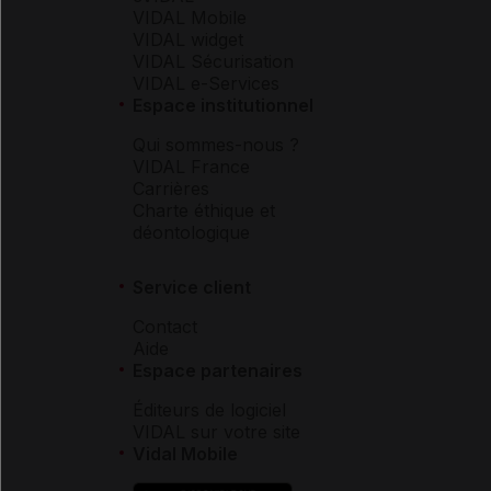
VIDAL Mobile
VIDAL widget
VIDAL Sécurisation
VIDAL e-Services
Espace institutionnel
Qui sommes-nous ?
VIDAL France
Carrières
Charte éthique et
déontologique
Service client
Contact
Aide
Espace partenaires
Éditeurs de logiciel
VIDAL sur votre site
Vidal Mobile