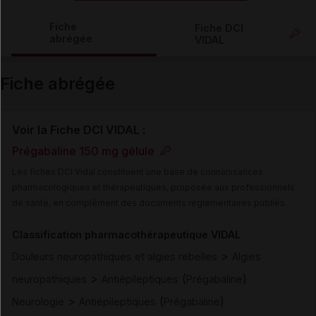
Copier l'url
Fiche
Fiche DCI
abrégée
VIDAL
Email
Fiche abrégée
Voir la Fiche DCI VIDAL :
Prégabaline 150 mg gélule
Les fiches DCI Vidal constituent une base de connaissances
pharmacologiques et thérapeutiques, proposée aux professionnels
de santé, en complément des documents réglementaires publiés.
Classification pharmacothérapeutique VIDAL
>
Douleurs neuropathiques et algies rebelles
Algies
>
(
)
neuropathiques
Antiépileptiques
Prégabaline
>
(
)
Neurologie
Antiépileptiques
Prégabaline