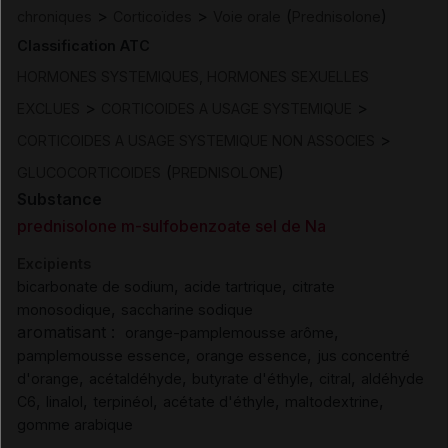
>
>
(
)
chroniques
Corticoïdes
Voie orale
Prednisolone
Classification ATC
HORMONES SYSTEMIQUES, HORMONES SEXUELLES
>
>
EXCLUES
CORTICOIDES A USAGE SYSTEMIQUE
>
CORTICOIDES A USAGE SYSTEMIQUE NON ASSOCIES
(
)
GLUCOCORTICOIDES
PREDNISOLONE
Substance
prednisolone m-sulfobenzoate sel de Na
Excipients
,
,
bicarbonate de sodium
acide tartrique
citrate
,
monosodique
saccharine sodique
aromatisant :
,
orange-pamplemousse arôme
,
,
pamplemousse essence
orange essence
jus concentré
,
,
,
,
d'orange
acétaldéhyde
butyrate d'éthyle
citral
aldéhyde
,
,
,
,
,
C6
linalol
terpinéol
acétate d'éthyle
maltodextrine
gomme arabique