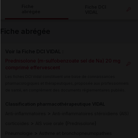
Copier l'url
Fiche
Fiche DCI
abrégée
VIDAL
Email
Fiche abrégée
Voir la Fiche DCI VIDAL :
Prednisolone (m-sulfobenzoate sel de Na) 20 mg
comprimé effervescent
Les fiches DCI Vidal constituent une base de connaissances
pharmacologiques et thérapeutiques, proposée aux professionnels
de santé, en complément des documents réglementaires publiés.
Classification pharmacothérapeutique VIDAL
>
Anti-inflammatoires
Anti-inflammatoires stéroïdiens (AIS) :
>
(
)
corticoïdes
AIS voie orale
Prednisolone
>
Pneumologie
Asthme et bronchopneumopathies