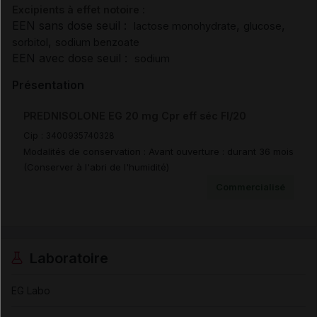
Excipients à effet notoire :
EEN sans dose seuil :
,
,
lactose monohydrate
glucose
,
sorbitol
sodium benzoate
EEN avec dose seuil :
sodium
Présentation
PREDNISOLONE EG 20 mg Cpr eff séc Fl/20
Cip :
3400935740328
Modalités de conservation : Avant ouverture : durant 36 mois
(Conserver à l'abri de l'humidité)
Commercialisé
Laboratoire
EG Labo