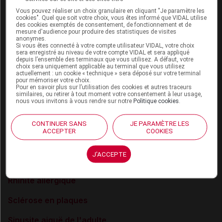
Asthme de l'enfant : traitement des crises
Vous pouvez réaliser un choix granulaire en cliquant "Je paramètre les
cookies". Quel que soit votre choix, vous êtes informé que VIDAL utilise
BPCO
des cookies exemptés de consentement, de fonctionnement et de
mesure d'audience pour produire des statistiques de visites
anonymes.
Cancers : complications des chimiothérapies
Si vous êtes connecté à votre compte utilisateur VIDAL, votre choix
sera enregistré au niveau de votre compte VIDAL et sera appliqué
depuis l’ensemble des terminaux que vous utilisez. A défaut, votre
Crohn (maladie de)
choix sera uniquement applicable au terminal que vous utilisez
actuellement : un cookie « technique » sera déposé sur votre terminal
Goutte
pour mémoriser votre choix.
Pour en savoir plus sur l’utilisation des cookies et autres traceurs
similaires, ou retirer à tout moment votre consentement à leur usage,
Hypercalcémie
nous vous invitons à vous rendre sur notre
Politique cookies
.
Polyarthrite rhumatoïde
CONTINUER SANS
JE PARAMÈTRE LES
ACCEPTER
COOKIES
Purpura thrombopénique immunologique de l'enfant
J'ACCEPTE
Rectocolite hémorragique
Rhinite allergique
Sclérose en plaques
Sinusite aiguë de l'adulte