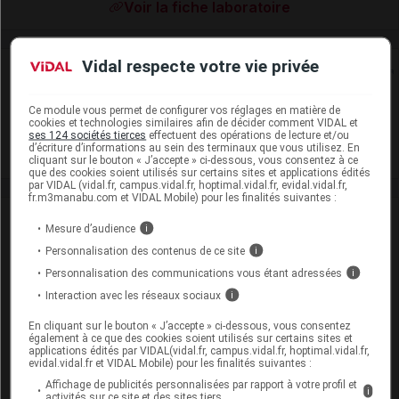
Voir la fiche laboratoire
Vidal respecte votre vie privée
Rein
Adaptation de posologie
Ce module vous permet de configurer vos réglages en matière de
cookies et technologies similaires afin de décider comment VIDAL et
ses 124 sociétés tierces
effectuent des opérations de lecture et/ou
Toxicité rénale
d’écriture d’informations au sein des terminaux que vous utilisez. En
cliquant sur le bouton « J’accepte » ci-dessous, vous consentez à ce
que des cookies soient utilisés sur certains sites et applications édités
par VIDAL (vidal.fr, campus.vidal.fr, hoptimal.vidal.fr, evidal.vidal.fr,
fr.m3manabu.com et VIDAL Mobile) pour les finalités suivantes :
VIDAL Recos
Mesure d’audience
i
Personnalisation des contenus de ce site
i
Arthrite juvénile idiopathique
Personnalisation des communications vous étant adressées
i
Asthme aigu grave
Interaction avec les réseaux sociaux
i
En cliquant sur le bouton « J’accepte » ci-dessous, vous consentez
Asthme de l'adulte
également à ce que des cookies soient utilisés sur certains sites et
applications édités par VIDAL(vidal.fr, campus.vidal.fr, hoptimal.vidal.fr,
evidal.vidal.fr et VIDAL Mobile) pour les finalités suivantes :
Asthme de l'enfant : traitement de fond
Affichage de publicités personnalisées par rapport à votre profil et
i
activités sur ce site et des sites tiers