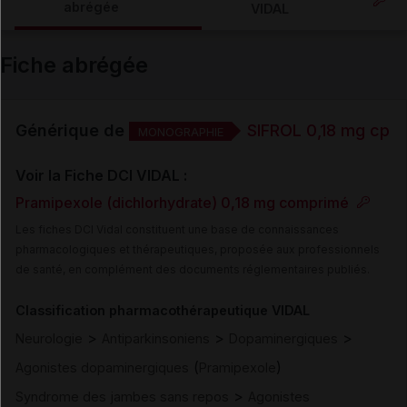
abrégée
VIDAL
Email
Fiche abrégée
Générique de
SIFROL 0,18 mg cp
MONOGRAPHIE
Voir la Fiche DCI VIDAL :
Pramipexole (dichlorhydrate) 0,18 mg comprimé
Les fiches DCI Vidal constituent une base de connaissances
pharmacologiques et thérapeutiques, proposée aux professionnels
de santé, en complément des documents réglementaires publiés.
Classification pharmacothérapeutique VIDAL
>
>
>
Neurologie
Antiparkinsoniens
Dopaminergiques
(
)
Agonistes dopaminergiques
Pramipexole
>
Syndrome des jambes sans repos
Agonistes