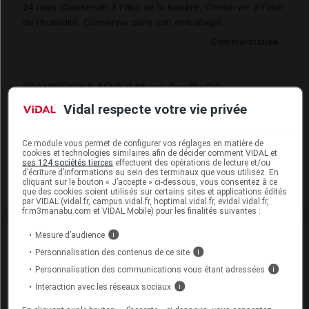
24 mois (Conserver à l'abri de la lumière, Conserver à l'abri
de l'humidité, Conserver dans son emballage)
Commercialisé
PRAMIPEXOLE TEVA 0,18 mg Cpr Plq/30
Cip :
Vidal respecte votre vie privée
3400939536057
Modalités de conservation : Avant ouverture : < 25° durant
24 mois (Conserver à l'abri de la lumière, Conserver à l'abri
Ce module vous permet de configurer vos réglages en matière de
de l'humidité, Conserver dans son emballage)
cookies et technologies similaires afin de décider comment VIDAL et
ses 124 sociétés tierces
effectuent des opérations de lecture et/ou
Commercialisé
d’écriture d’informations au sein des terminaux que vous utilisez. En
cliquant sur le bouton « J’accepte » ci-dessous, vous consentez à ce
que des cookies soient utilisés sur certains sites et applications édités
par VIDAL (vidal.fr, campus.vidal.fr, hoptimal.vidal.fr, evidal.vidal.fr,
fr.m3manabu.com et VIDAL Mobile) pour les finalités suivantes :
Mesure d’audience
i
Laboratoire
Personnalisation des contenus de ce site
i
Personnalisation des communications vous étant adressées
i
Teva Santé
Interaction avec les réseaux sociaux
i
Voir la fiche laboratoire