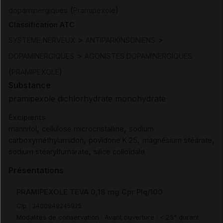
(
)
dopaminergiques
Pramipexole
Classification ATC
>
>
SYSTEME NERVEUX
ANTIPARKINSONIENS
>
DOPAMINERGIQUES
AGONISTES DOPAMINERGIQUES
(
)
PRAMIPEXOLE
Substance
pramipexole dichlorhydrate monohydrate
Excipients
,
,
mannitol
cellulose microcristalline
sodium
,
,
,
carboxyméthylamidon
povidone K 25
magnésium stéarate
,
sodium stéarylfumarate
silice colloïdale
Présentations
PRAMIPEXOLE TEVA 0,18 mg Cpr Plq/100
Cip :
3400949245925
Modalités de conservation : Avant ouverture : < 25° durant