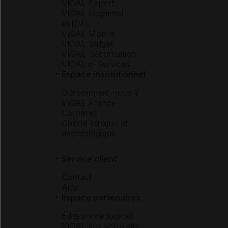
VIDAL Expert
VIDAL Hoptimal
eVIDAL
VIDAL Mobile
VIDAL widget
VIDAL Sécurisation
VIDAL e-Services
Espace institutionnel
Qui sommes-nous ?
VIDAL France
Carrières
Charte éthique et
déontologique
Service client
Contact
Aide
Espace partenaires
Éditeurs de logiciel
VIDAL sur votre site