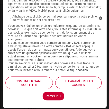
En cliquant sur le bouton « J’accepte » ci-dessous, vous consentez
également à ce que des cookies soient utilisés sur certains sites et
applications édités par VIDAL(vidal.fr, campus.vidal.fr, hoptimal.vidal.fr,
evidal.vidal.fr et VIDAL Mobile) pour les finalités suivantes :
Rein
Affichage de publicités personnalisées par rapport à votre profil et
i
activités sur ce site et des sites tiers
Vous pouvez réaliser un choix granulaire en cliquant "Je paramètre les
Adaptation de posologie
cookies". Quel que soit votre choix, vous êtes informé que VIDAL utilise
des cookies exemptés de consentement, de fonctionnement et de
Toxicité rénale
mesure d'audience pour produire des statistiques de visites
anonymes.
Si vous êtes connecté à votre compte utilisateur VIDAL, votre choix
sera enregistré au niveau de votre compte VIDAL et sera appliqué
depuis l’ensemble des terminaux que vous utilisez. A défaut, votre
choix sera uniquement applicable au terminal que vous utilisez
VIDAL Recos
actuellement : un cookie « technique » sera déposé sur votre terminal
pour mémoriser votre choix.
Pour en savoir plus sur l’utilisation des cookies et autres traceurs
similaires, ou retirer à tout moment votre consentement à leur usage,
Insomnie de l'adulte
nous vous invitons à vous rendre sur notre
Politique cookies
.
Parkinson (maladie de)
CONTINUER SANS
JE PARAMÈTRE LES
ACCEPTER
COOKIES
J'ACCEPTE
Actualités liées
07 mai 2026