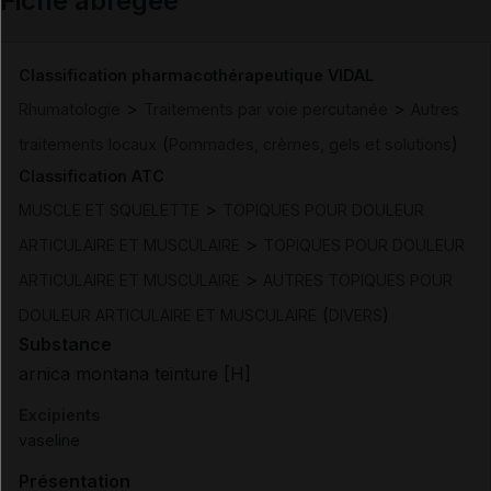
Fiche abrégée
Email
Classification pharmacothérapeutique VIDAL
>
>
Rhumatologie
Traitements par voie percutanée
Autres
(
)
traitements locaux
Pommades, crèmes, gels et solutions
Classification ATC
>
MUSCLE ET SQUELETTE
TOPIQUES POUR DOULEUR
>
ARTICULAIRE ET MUSCULAIRE
TOPIQUES POUR DOULEUR
>
ARTICULAIRE ET MUSCULAIRE
AUTRES TOPIQUES POUR
(
)
DOULEUR ARTICULAIRE ET MUSCULAIRE
DIVERS
Substance
arnica montana teinture [H]
Excipients
vaseline
Présentation