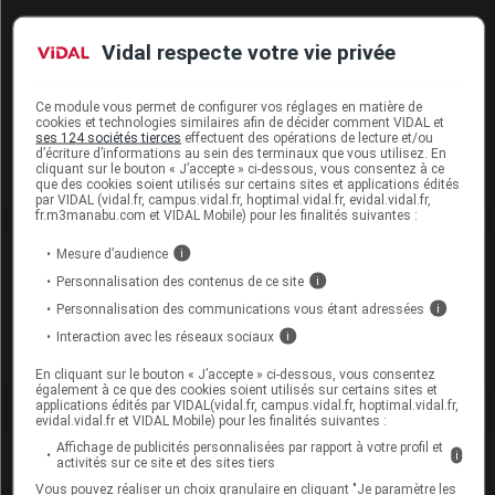
POMMADE ARNICA TM BOIRON 4 % Pom T/20g
Vidal respecte votre vie privée
Cip :
3400931458746
Modalités de conservation : Avant ouverture : durant 24 mois
Ce module vous permet de configurer vos réglages en matière de
Après ouverture : durant 12 mois
cookies et technologies similaires afin de décider comment VIDAL et
ses 124 sociétés tierces
effectuent des opérations de lecture et/ou
Commercialisé
d’écriture d’informations au sein des terminaux que vous utilisez. En
cliquant sur le bouton « J’accepte » ci-dessous, vous consentez à ce
que des cookies soient utilisés sur certains sites et applications édités
par VIDAL (vidal.fr, campus.vidal.fr, hoptimal.vidal.fr, evidal.vidal.fr,
fr.m3manabu.com et VIDAL Mobile) pour les finalités suivantes :
Mesure d’audience
i
Laboratoire
Personnalisation des contenus de ce site
i
Personnalisation des communications vous étant adressées
i
Boiron
Interaction avec les réseaux sociaux
i
Voir la fiche laboratoire
En cliquant sur le bouton « J’accepte » ci-dessous, vous consentez
également à ce que des cookies soient utilisés sur certains sites et
applications édités par VIDAL(vidal.fr, campus.vidal.fr, hoptimal.vidal.fr,
evidal.vidal.fr et VIDAL Mobile) pour les finalités suivantes :
Affichage de publicités personnalisées par rapport à votre profil et
i
activités sur ce site et des sites tiers
Vous pouvez réaliser un choix granulaire en cliquant "Je paramètre les