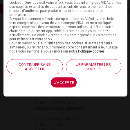
cookies". Quel que soit votre choix, vous êtes informé que VIDAL utilise
des cookies exemptés de consentement, de fonctionnement et de
mesure d'audience pour produire des statistiques de visites
anonymes.
Si vous êtes connecté à votre compte utilisateur VIDAL, votre choix
sera enregistré au niveau de votre compte VIDAL et sera appliqué
depuis l’ensemble des terminaux que vous utilisez. A défaut, votre
choix sera uniquement applicable au terminal que vous utilisez
actuellement : un cookie « technique » sera déposé sur votre terminal
pour mémoriser votre choix.
Pour en savoir plus sur l’utilisation des cookies et autres traceurs
similaires, ou retirer à tout moment votre consentement à leur usage,
Espace produit
nous vous invitons à vous rendre sur notre
Politique cookies
.
Boutique
CONTINUER SANS
JE PARAMÈTRE LES
VIDAL Expert
ACCEPTER
COOKIES
VIDAL Hoptimal
eVIDAL
J'ACCEPTE
VIDAL Mobile
VIDAL widget
VIDAL Sécurisation
VIDAL e-Services
Espace institutionnel
Qui sommes-nous ?
VIDAL France