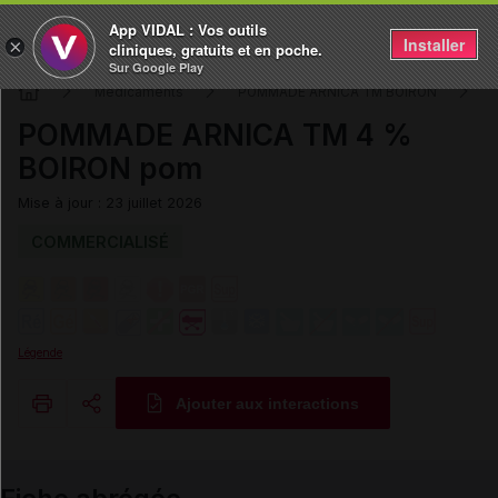
App VIDAL : Vos outils
Installer
×
cliniques, gratuits et en poche.
Sur Google Play
Médicaments
POMMADE ARNICA TM BOIRON
POMMADE ARNICA TM 4 %
BOIRON pom
Mise à jour : 23 juillet 2026
COMMERCIALISÉ
Légende
Ajouter aux interactions
Copier l'url