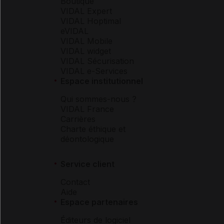
Boutique
VIDAL Expert
VIDAL Hoptimal
eVIDAL
VIDAL Mobile
VIDAL widget
VIDAL Sécurisation
VIDAL e-Services
Espace institutionnel
Qui sommes-nous ?
VIDAL France
Carrières
Charte éthique et
déontologique
Service client
Contact
Aide
Espace partenaires
Éditeurs de logiciel