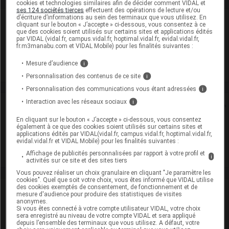
cookies et technologies similaires afin de décider comment VIDAL et
ses 124 sociétés tierces
effectuent des opérations de lecture et/ou
d’écriture d’informations au sein des terminaux que vous utilisez. En
Laboratoire
cliquant sur le bouton « J’accepte » ci-dessous, vous consentez à ce
que des cookies soient utilisés sur certains sites et applications édités
par VIDAL (vidal.fr, campus.vidal.fr, hoptimal.vidal.fr, evidal.vidal.fr,
Fresenius Kabi France
fr.m3manabu.com et VIDAL Mobile) pour les finalités suivantes :
Mesure d’audience
i
Voir la fiche laboratoire
Personnalisation des contenus de ce site
i
Personnalisation des communications vous étant adressées
i
Interaction avec les réseaux sociaux
i
Rein
En cliquant sur le bouton « J’accepte » ci-dessous, vous consentez
également à ce que des cookies soient utilisés sur certains sites et
Adaptation de posologie
applications édités par VIDAL(vidal.fr, campus.vidal.fr, hoptimal.vidal.fr,
evidal.vidal.fr et VIDAL Mobile) pour les finalités suivantes :
Toxicité rénale
Affichage de publicités personnalisées par rapport à votre profil et
i
activités sur ce site et des sites tiers
Vous pouvez réaliser un choix granulaire en cliquant "Je paramètre les
cookies". Quel que soit votre choix, vous êtes informé que VIDAL utilise
des cookies exemptés de consentement, de fonctionnement et de
VIDAL Recos
mesure d'audience pour produire des statistiques de visites
anonymes.
Si vous êtes connecté à votre compte utilisateur VIDAL, votre choix
Antibiotiques, antiviraux (traitement par)
sera enregistré au niveau de votre compte VIDAL et sera appliqué
depuis l’ensemble des terminaux que vous utilisez. A défaut, votre