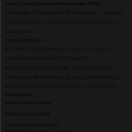
Classification pharmacothérapeutique VIDAL
>
Infectiologie - Parasitologie
Bêta-lactamines : pénicillines
>
>
(
Autres pénicillines
Uréidopénicillines
Pipéracilline +
)
tazobactam
Classification ATC
>
ANTI-INFECTIEUX GENERAUX A USAGE SYSTEMIQUE
>
ANTIBACTERIENS A USAGE SYSTEMIQUE
>
BETALACTAMINES : PENICILLINES
ASSOCIATIONS DE
PENICILLINES, INHIBITEURS DE BETALACTAMASES INCLUS
(
)
PIPERACILLINE ET INHIBITEURS DE BETA-LACTAMASES
Substances
pipéracilline sodique
tazobactam sodique
Excipients à effet notoire :
EEN avec dose seuil :
sodium