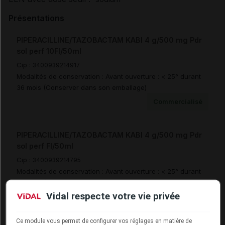
Présentations
PIPERACILLINE/TAZOBACTAM KABI 4 g/500 mg Pdr
sol perf 10Fl/50ml
Cip :
3400939214917
Modalités de conservation : Avant ouverture : < 25° durant
36 mois (Conserver dans son emballage)
Commercialisé
PIPERACILLINE/TAZOBACTAM KABI 4 g/500 mg Pdr
sol perf Fl/50ml
Cip :
3400939214795
Modalités de conservation : Avant ouverture : < 25° durant
36 mois (Conserver dans son emballage)
Vidal respecte votre vie privée
Commercialisé
Ce module vous permet de configurer vos réglages en matière de