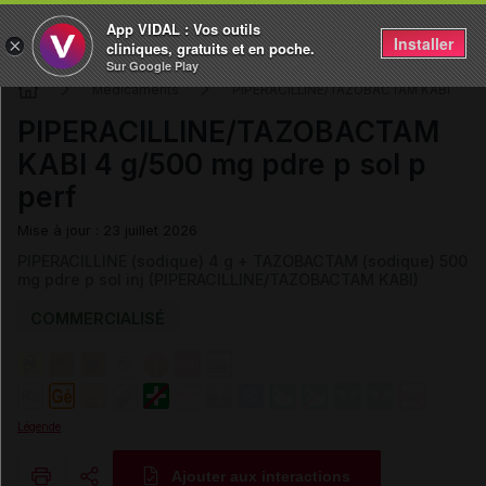
App VIDAL : Vos outils
Installer
×
cliniques, gratuits et en poche.
Sur Google Play
Médicaments
PIPERACILLINE/TAZOBACTAM KABI
PIPERACILLINE/TAZOBACTAM
KABI 4 g/500 mg pdre p sol p
perf
Mise à jour : 23 juillet 2026
PIPERACILLINE (sodique) 4 g + TAZOBACTAM (sodique) 500
mg pdre p sol inj (PIPERACILLINE/TAZOBACTAM KABI)
COMMERCIALISÉ
Légende
Ajouter aux interactions