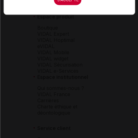
Espace produit
Boutique
VIDAL Expert
VIDAL Hoptimal
eVIDAL
VIDAL Mobile
VIDAL widget
VIDAL Sécurisation
VIDAL e-Services
Espace institutionnel
Qui sommes-nous ?
VIDAL France
Carrières
Charte éthique et
déontologique
Service client