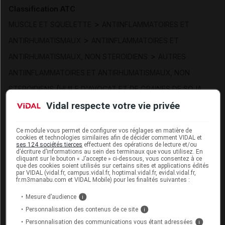
Classification ATC
>
MUSCLE ET SQUELETTE
ANTIINFLAMMATOIRES ET
>
ANTIRHUMATISMAUX
ANTIINFLAMMATOIRES ET
>
ANTIRHUMATISMAUX, NON STEROIDIENS
AUTRES
ANTIINFLAMMATOIRES ET ANTIRHUMATISMAUX, NON
(
STEROIDIENS
HUILE D'AVOCAT ET DE GRAINES DE SOJA,
)
Vidal respecte votre vie privée
INSAPONIFIABLES
Substances
insaponifiables d'huile d'avocat
Ce module vous permet de configurer vos réglages en matière de
cookies et technologies similaires afin de décider comment VIDAL et
ses 124 sociétés tierces
effectuent des opérations de lecture et/ou
insaponifiables d'huile de soja
d’écriture d’informations au sein des terminaux que vous utilisez. En
cliquant sur le bouton « J’accepte » ci-dessous, vous consentez à ce
que des cookies soient utilisés sur certains sites et applications édités
Présentation
par VIDAL (vidal.fr, campus.vidal.fr, hoptimal.vidal.fr, evidal.vidal.fr,
fr.m3manabu.com et VIDAL Mobile) pour les finalités suivantes :
PIASCLEDINE 300 mg Gél Plq/30 [CZ1]
Mesure d’audience
i
Cip :
3400949004164
Personnalisation des contenus de ce site
i
Modalités de conservation : Avant ouverture : durant 36 mois
Personnalisation des communications vous étant adressées
i