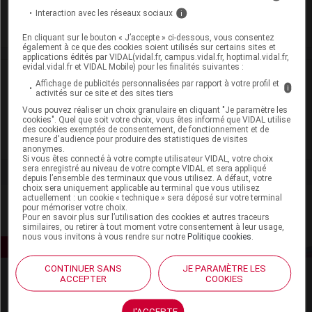
Supprimé
Interaction avec les réseaux sociaux
i
En cliquant sur le bouton « J’accepte » ci-dessous, vous consentez
également à ce que des cookies soient utilisés sur certains sites et
applications édités par VIDAL(vidal.fr, campus.vidal.fr, hoptimal.vidal.fr,
evidal.vidal.fr et VIDAL Mobile) pour les finalités suivantes :
Laboratoire
Affichage de publicités personnalisées par rapport à votre profil et
i
activités sur ce site et des sites tiers
Difarmed SL
Vous pouvez réaliser un choix granulaire en cliquant "Je paramètre les
cookies". Quel que soit votre choix, vous êtes informé que VIDAL utilise
des cookies exemptés de consentement, de fonctionnement et de
mesure d'audience pour produire des statistiques de visites
Voir la fiche laboratoire
anonymes.
Si vous êtes connecté à votre compte utilisateur VIDAL, votre choix
sera enregistré au niveau de votre compte VIDAL et sera appliqué
depuis l’ensemble des terminaux que vous utilisez. A défaut, votre
choix sera uniquement applicable au terminal que vous utilisez
actuellement : un cookie « technique » sera déposé sur votre terminal
pour mémoriser votre choix.
Pour en savoir plus sur l’utilisation des cookies et autres traceurs
similaires, ou retirer à tout moment votre consentement à leur usage,
nous vous invitons à vous rendre sur notre
Politique cookies
.
CONTINUER SANS
JE PARAMÈTRE LES
ACCEPTER
COOKIES
J'ACCEPTE