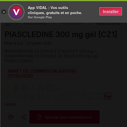
App VIDAL : Vos outils
Installer
×
cliniques, gratuits et en poche.
Sur Google Play
PIASCLEDINE 300
Médicaments
PIASCLEDINE
PIASCLEDINE 300 mg gél [CZ1]
Mise à jour : 23 juillet 2026
INSAPONIFIABLES D'HUILE D'AVOCAT 100 mg +
INSAPONIFIABLES D'HUILE DE SOJA 200 mg gél
(PIASCLEDINE)
ARRÊT DE COMMERCIALISATION
(17/10/2025)
Légende
Ajouter aux interactions