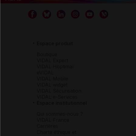
Espace produit
Boutique
VIDAL Expert
VIDAL Hoptimal
eVIDAL
VIDAL Mobile
VIDAL widget
VIDAL Sécurisation
VIDAL e-Services
Espace institutionnel
Qui sommes-nous ?
VIDAL France
Carrières
Charte éthique et