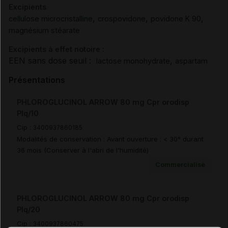
Excipients
,
,
,
cellulose microcristalline
crospovidone
povidone K 90
magnésium stéarate
Excipients à effet notoire :
EEN sans dose seuil :
,
lactose monohydrate
aspartam
Présentations
PHLOROGLUCINOL ARROW 80 mg Cpr orodisp
Plq/10
Cip :
3400937860185
Modalités de conservation : Avant ouverture : < 30° durant
36 mois (Conserver à l'abri de l'humidité)
Commercialisé
PHLOROGLUCINOL ARROW 80 mg Cpr orodisp
Plq/20
Cip :
3400937860475