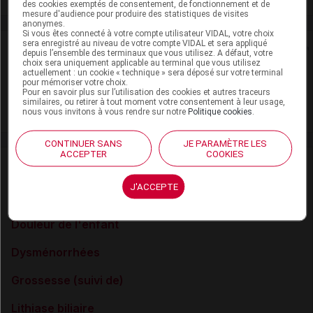
des cookies exemptés de consentement, de fonctionnement et de
mesure d'audience pour produire des statistiques de visites
anonymes.
Si vous êtes connecté à votre compte utilisateur VIDAL, votre choix
sera enregistré au niveau de votre compte VIDAL et sera appliqué
Rein
depuis l’ensemble des terminaux que vous utilisez. A défaut, votre
choix sera uniquement applicable au terminal que vous utilisez
actuellement : un cookie « technique » sera déposé sur votre terminal
Adaptation de posologie
pour mémoriser votre choix.
Pour en savoir plus sur l’utilisation des cookies et autres traceurs
similaires, ou retirer à tout moment votre consentement à leur usage,
Toxicité rénale
nous vous invitons à vous rendre sur notre
Politique cookies
.
CONTINUER SANS
JE PARAMÈTRE LES
ACCEPTER
COOKIES
VIDAL Recos
J'ACCEPTE
Colique néphrétique
Douleur de l'enfant
Dysménorrhées
Grossesse (suivi de)
Lithiase biliaire