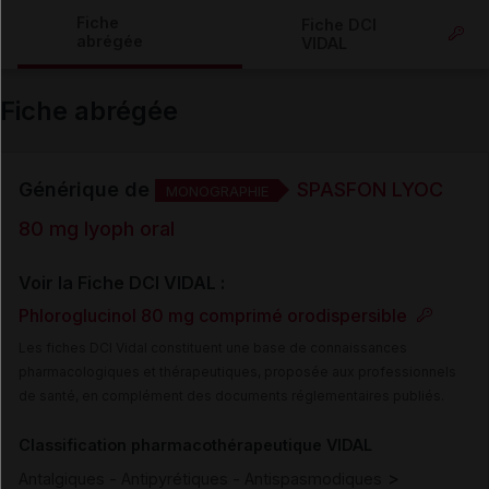
Copier l'url
Fiche
Fiche DCI
abrégée
VIDAL
Email
Fiche abrégée
Générique de
SPASFON LYOC
MONOGRAPHIE
80 mg lyoph oral
Voir la Fiche DCI VIDAL :
Phloroglucinol 80 mg comprimé orodispersible
Les fiches DCI Vidal constituent une base de connaissances
pharmacologiques et thérapeutiques, proposée aux professionnels
de santé, en complément des documents réglementaires publiés.
Classification pharmacothérapeutique VIDAL
>
Antalgiques - Antipyrétiques - Antispasmodiques