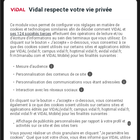
Modalités de conservation : Avant ouverture : < 30° durant
Vidal respecte votre vie privée
36 mois (Conserver à l'abri de l'humidité)
Commercialisé
Ce module vous permet de configurer vos réglages en matière de
cookies et technologies similaires afin de décider comment VIDAL et
ses 124 sociétés tierces
effectuent des opérations de lecture et/ou
d’écriture d’informations au sein des terminaux que vous utilisez. En
PHLOROGLUCINOL ARROW 80 mg Cpr orodisp
cliquant sur le bouton « J’accepte » ci-dessous, vous consentez à ce
que des cookies soient utilisés sur certains sites et applications édités
Plq/30
par VIDAL (vidal.fr, campus.vidal.fr, hoptimal.vidal.fr, evidal.vidal.fr,
fr.m3manabu.com et VIDAL Mobile) pour les finalités suivantes :
Cip :
3400937860536
Modalités de conservation : Avant ouverture : < 30° durant
Mesure d’audience
i
36 mois (Conserver à l'abri de l'humidité)
Personnalisation des contenus de ce site
i
Commercialisé
Personnalisation des communications vous étant adressées
i
Interaction avec les réseaux sociaux
i
En cliquant sur le bouton « J’accepte » ci-dessous, vous consentez
également à ce que des cookies soient utilisés sur certains sites et
Laboratoire
applications édités par VIDAL(vidal.fr, campus.vidal.fr, hoptimal.vidal.fr,
evidal.vidal.fr et VIDAL Mobile) pour les finalités suivantes :
Affichage de publicités personnalisées par rapport à votre profil et
i
Arrow Génériques
activités sur ce site et des sites tiers
Vous pouvez réaliser un choix granulaire en cliquant "Je paramètre les
cookies". Quel que soit votre choix, vous êtes informé que VIDAL utilise
Voir la fiche laboratoire