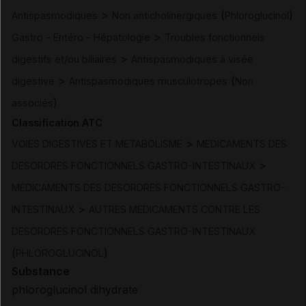
>
(
)
Antispasmodiques
Non anticholinergiques
Phloroglucinol
>
Gastro - Entéro - Hépatologie
Troubles fonctionnels
>
digestifs et/ou biliaires
Antispasmodiques à visée
>
(
digestive
Antispasmodiques musculotropes
Non
)
associés
Classification ATC
>
VOIES DIGESTIVES ET METABOLISME
MEDICAMENTS DES
>
DESORDRES FONCTIONNELS GASTRO-INTESTINAUX
MEDICAMENTS DES DESORDRES FONCTIONNELS GASTRO-
>
INTESTINAUX
AUTRES MEDICAMENTS CONTRE LES
DESORDRES FONCTIONNELS GASTRO-INTESTINAUX
(
)
PHLOROGLUCINOL
Substance
phloroglucinol dihydrate