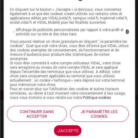
En cliquant sur le bouton « J’accepte » ci-dessous, vous consentez
également à ce que des cookies soient utilisés sur certains sites et
applications édités par VIDAL(vidal.fr, campus.vidal.fr, hoptimal.vidal.fr,
Laboratoire
evidal.vidal.fr et VIDAL Mobile) pour les finalités suivantes :
Affichage de publicités personnalisées par rapport à votre profil et
i
activités sur ce site et des sites tiers
Mayoly-Spindler
Vous pouvez réaliser un choix granulaire en cliquant "Je paramètre les
cookies". Quel que soit votre choix, vous êtes informé que VIDAL utilise
Voir la fiche laboratoire
des cookies exemptés de consentement, de fonctionnement et de
mesure d'audience pour produire des statistiques de visites
anonymes.
Si vous êtes connecté à votre compte utilisateur VIDAL, votre choix
sera enregistré au niveau de votre compte VIDAL et sera appliqué
depuis l’ensemble des terminaux que vous utilisez. A défaut, votre
choix sera uniquement applicable au terminal que vous utilisez
actuellement : un cookie « technique » sera déposé sur votre terminal
pour mémoriser votre choix.
Pour en savoir plus sur l’utilisation des cookies et autres traceurs
similaires, ou retirer à tout moment votre consentement à leur usage,
nous vous invitons à vous rendre sur notre
Politique cookies
.
CONTINUER SANS
JE PARAMÈTRE LES
ACCEPTER
COOKIES
J'ACCEPTE