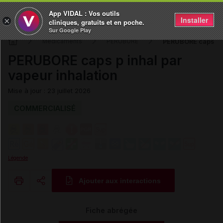
App VIDAL : Vos outils
Installer
×
cliniques, gratuits et en poche.
Sur Google Play
PERUBORE caps p in
Médicaments
PERUBORE
PERUBORE caps p inhal par
vapeur inhalation
Mise à jour : 23 juillet 2026
COMMERCIALISÉ
Légende
Ajouter aux interactions
Copier l'url
Fiche abrégée