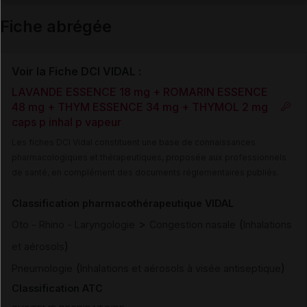
Email
Fiche abrégée
Voir la Fiche DCI VIDAL :
LAVANDE ESSENCE 18 mg + ROMARIN ESSENCE
48 mg + THYM ESSENCE 34 mg + THYMOL 2 mg
caps p inhal p vapeur
Les fiches DCI Vidal constituent une base de connaissances
pharmacologiques et thérapeutiques, proposée aux professionnels
de santé, en complément des documents réglementaires publiés.
Classification pharmacothérapeutique VIDAL
>
(
Oto - Rhino - Laryngologie
Congestion nasale
Inhalations
)
et aérosols
(
)
Pneumologie
Inhalations et aérosols à visée antiseptique
Classification ATC