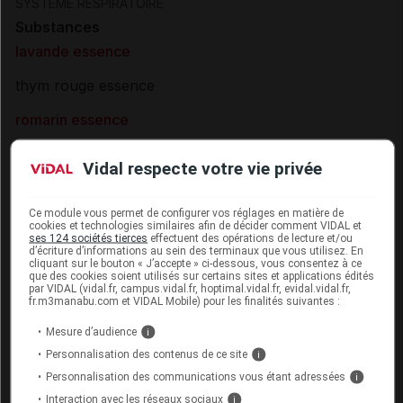
SYSTEME RESPIRATOIRE
Substances
lavande essence
thym rouge essence
romarin essence
thymol
Vidal respecte votre vie privée
Excipients
paraffine liquide
Ce module vous permet de configurer vos réglages en matière de
cookies et technologies similaires afin de décider comment VIDAL et
enveloppe de la gélule :
,
gélatine
glycérol
ses 124 sociétés tierces
effectuent des opérations de lecture et/ou
d’écriture d’informations au sein des terminaux que vous utilisez. En
Présentation
cliquant sur le bouton « J’accepte » ci-dessous, vous consentez à ce
que des cookies soient utilisés sur certains sites et applications édités
par VIDAL (vidal.fr, campus.vidal.fr, hoptimal.vidal.fr, evidal.vidal.fr,
PERUBORE Caps inh par vapeur inhalation Plq/15
fr.m3manabu.com et VIDAL Mobile) pour les finalités suivantes :
Cip :
3400949317066
Mesure d’audience
i
Modalités de conservation : Avant ouverture : durant 36 mois
Personnalisation des contenus de ce site
i
Commercialisé
Personnalisation des communications vous étant adressées
i
Interaction avec les réseaux sociaux
i