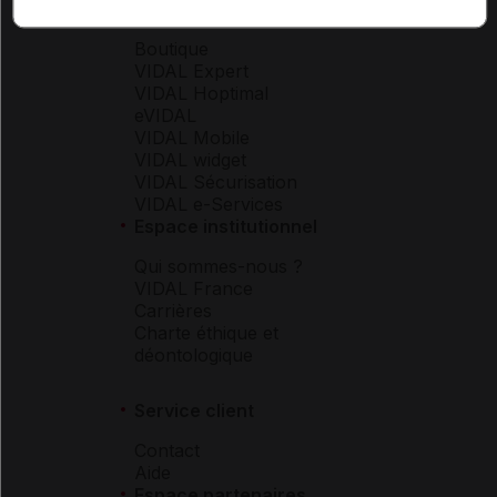
Espace produit
Boutique
VIDAL Expert
VIDAL Hoptimal
eVIDAL
VIDAL Mobile
VIDAL widget
VIDAL Sécurisation
VIDAL e-Services
Espace institutionnel
Qui sommes-nous ?
VIDAL France
Carrières
Charte éthique et
déontologique
Service client
Contact
Aide
Espace partenaires