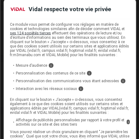
Vidal respecte votre vie privée
Laboratoire
Ce module vous permet de configurer vos réglages en matière de
cookies et technologies similaires afin de décider comment VIDAL et
Eurodep Pharma
ses 124 sociétés tierces
effectuent des opérations de lecture et/ou
d’écriture d’informations au sein des terminaux que vous utilisez. En
cliquant sur le bouton « J’accepte » ci-dessous, vous consentez à ce
que des cookies soient utilisés sur certains sites et applications édités
Voir la fiche laboratoire
par VIDAL (vidal.fr, campus.vidal.fr, hoptimal.vidal.fr, evidal.vidal.fr,
fr.m3manabu.com et VIDAL Mobile) pour les finalités suivantes :
Mesure d’audience
i
Rein
Personnalisation des contenus de ce site
i
Personnalisation des communications vous étant adressées
i
Adaptation de posologie
Interaction avec les réseaux sociaux
i
Toxicité rénale
En cliquant sur le bouton « J’accepte » ci-dessous, vous consentez
également à ce que des cookies soient utilisés sur certains sites et
applications édités par VIDAL(vidal.fr, campus.vidal.fr, hoptimal.vidal.fr,
evidal.vidal.fr et VIDAL Mobile) pour les finalités suivantes :
Affichage de publicités personnalisées par rapport à votre profil et
Actualités liées
i
activités sur ce site et des sites tiers
Vous pouvez réaliser un choix granulaire en cliquant "Je paramètre les
cookies". Quel que soit votre choix, vous êtes informé que VIDAL utilise
19 mai 2026