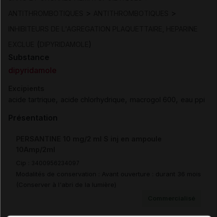
>
>
ANTITHROMBOTIQUES
ANTITHROMBOTIQUES
INHIBITEURS DE L'AGREGATION PLAQUETTAIRE, HEPARINE
(
)
EXCLUE
DIPYRIDAMOLE
Substance
dipyridamole
Excipients
,
,
,
acide tartrique
acide chlorhydrique
macrogol 600
eau ppi
Présentation
PERSANTINE 10 mg/2 ml S inj en ampoule
10Amp/2ml
Cip :
3400956234097
Modalités de conservation : Avant ouverture : durant 36 mois
(Conserver à l'abri de la lumière)
Commercialisé