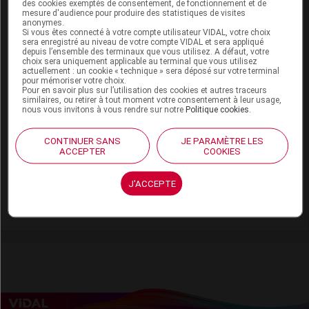
des cookies exemptés de consentement, de fonctionnement et de
Hôpital : état de disponibilité de plusieurs
mesure d'audience pour produire des statistiques de visites
spécialités hospitalières (semaines 19 à 21)
anonymes.
Si vous êtes connecté à votre compte utilisateur VIDAL, votre choix
sera enregistré au niveau de votre compte VIDAL et sera appliqué
depuis l’ensemble des terminaux que vous utilisez. A défaut, votre
choix sera uniquement applicable au terminal que vous utilisez
21 avril 2026
actuellement : un cookie « technique » sera déposé sur votre terminal
pour mémoriser votre choix.
Hôpital : état de disponibilité de plusieurs
Pour en savoir plus sur l’utilisation des cookies et autres traceurs
spécialités hospitalières (semaines 16 et 17)
similaires, ou retirer à tout moment votre consentement à leur usage,
nous vous invitons à vous rendre sur notre
Politique cookies
.
24 mars 2026
CONTINUER SANS
JE PARAMÈTRE LES
ACCEPTER
COOKIES
Disponibilité des médicaments en ville et à
l'hôpital (semaines 12 et 13)
J'ACCEPTE
Voir plus