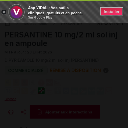
App VIDAL : Vos outils
Installer
×
cliniques, gratuits et en poche.
Sur Google Play
PERSANTINE 10 m
Médicaments
PERSANTINE
PERSANTINE 10 mg/2 ml sol inj
en ampoule
Mise à jour : 23 juillet 2026
DIPYRIDAMOLE 10 mg/2 ml sol inj (PERSANTINE)
REMISE À DISPOSITION
COMMERCIALISÉ
Légende
Ajouter aux interactions
Copier l'url