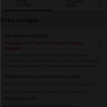
Fiche
Fiche DCI
abrégée
VIDAL
Email
Fiche abrégée
Voir la Fiche DCI VIDAL :
Dipyridamole 10 mg/2 ml (5 mg/ml) solution
injectable
Les fiches DCI Vidal constituent une base de connaissances
pharmacologiques et thérapeutiques, proposée aux professionnels
de santé, en complément des documents réglementaires publiés.
Classification pharmacothérapeutique VIDAL
>
>
Produits de diagnostic
Autres produits de diagnostic
(
)
Exploration fonctionnelle cardiaque
Dipyridamole
Classification ATC
>
SANG ET ORGANES HEMATOPOIETIQUES