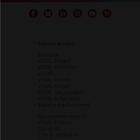
Espace produit
Boutique
VIDAL Expert
VIDAL Hoptimal
eVIDAL
VIDAL Mobile
VIDAL widget
VIDAL Sécurisation
VIDAL e-Services
Espace institutionnel
Qui sommes-nous ?
VIDAL France
Carrières
Charte éthique et