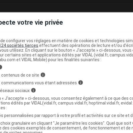
pecte votre vie privée
RAIT 160 mg gél
e base de connaissances pharmacologiques et thérapeutiques,
té, en complément des documents réglementaires publiés.
e configurer vos réglages en matière de cookies et technologies simil
124 sociétés tierces
effectuent des opérations de lecture et/ou d’écr
ous utilisez. En cliquant sur le bouton « J’accepte » ci-dessous, vou
peutique VIDAL
ur certains sites et applications édités par VIDAL (vidal.fr, campus.vidal.
abu.com et VIDAL Mobile) pour les finalités suivantes :
(
)
rophie bénigne de la prostate
Autres médicaments
i
 contenus de ce site
i
>
 HORMONES SEXUELLES
MEDICAMENTS
s communications vous étant adressées
i
UTILISES DANS L'HYPERTROPHIE BENIGNE DE LA
 réseaux sociaux
i
on « J’accepte » ci-dessous, vous consentez également à ce que des co
NTS UTILISES DANS L'HYPERTROPHIE BENIGNE DE LA
tions édités par VIDAL(vidal.fr, campus.vidal.fr, hoptimal.vidal.fr, evidal.
tes :
)
AE FRUCTUS
s personnalisées par rapport à votre profil et activités sur ce site et d
choix granulaire en cliquant "Je paramètre les cookies". Quel que soit 
ise des cookies exemptés de consentement, de fonctionnement et de 
es de visites anonymes.