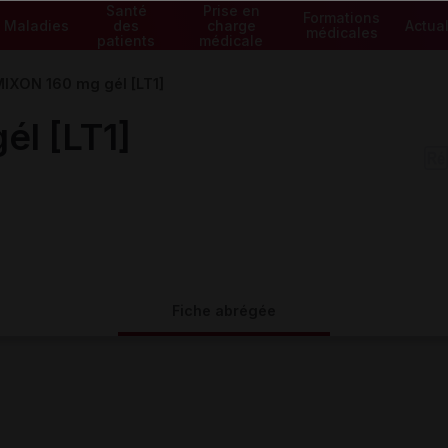
Santé
Prise en
Formations
Maladies
des
charge
Actual
médicales
patients
médicale
IXON 160 mg gél [LT1]
l [LT1]
Fiche abrégée