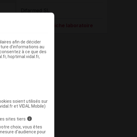
Difarmed SL
Voir la fiche laboratoire
aires afin de décider
iture d’informations au
s consentez à ce que des
fr, hoptimal.vidal.fr,
okies soient utilisés sur
vidal.fr et VIDAL Mobile)
es sites tiers
i
votre choix, vous êtes
mesure d'audience pour