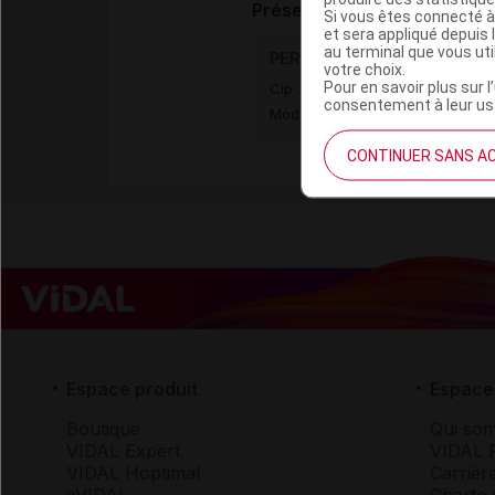
Présentation
Si vous êtes connecté à
et sera appliqué depuis 
au terminal que vous ut
PERMIXON 160 mg Gél Plq/6
votre choix.
Pour en savoir plus sur l
Cip :
3400949023202
consentement à leur usa
Modalités de conservation : Avan
CONTINUER SANS A
Espace produit
Espace 
Boutique
Qui so
VIDAL Expert
VIDAL 
VIDAL Hoptimal
Carrièr