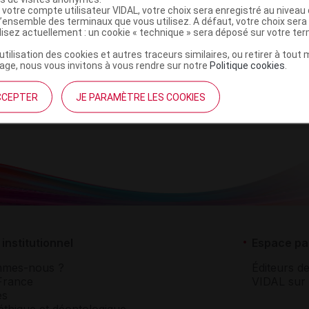
 votre compte utilisateur VIDAL, votre choix sera enregistré au nivea
l’ensemble des terminaux que vous utilisez. A défaut, votre choix ser
ilisez actuellement : un cookie « technique » sera déposé sur votre te
0 [LT1]
’utilisation des cookies et autres traceurs similaires, ou retirer à tou
Supprimé
ge, nous vous invitons à vous rendre sur notre
Politique cookies
.
t ouverture : < 30° durant 36 mois
CCEPTER
JE PARAMÈTRE LES COOKIES
institutionnel
Espace pa
mmes-nous ?
Éditeurs de
France
VIDAL sur 
es