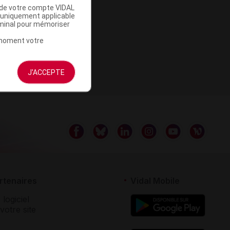
u de votre compte VIDAL
a uniquement applicable
rminal pour mémoriser
t moment votre
J'ACCEPTE
rtenaires
Vidal Mobile
 logiciel
votre site