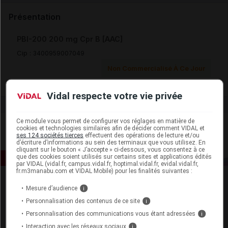
Présentation
PBI-200 200 mg Cpr B [AAC]
Cip :
3400959007049
Non Commercialisé À Ce Jour
Vidal respecte votre vie privée
Ce module vous permet de configurer vos réglages en matière de
cookies et technologies similaires afin de décider comment VIDAL et
ses 124 sociétés tierces
effectuent des opérations de lecture et/ou
d’écriture d’informations au sein des terminaux que vous utilisez. En
cliquant sur le bouton « J’accepte » ci-dessous, vous consentez à ce
que des cookies soient utilisés sur certains sites et applications édités
par VIDAL (vidal.fr, campus.vidal.fr, hoptimal.vidal.fr, evidal.vidal.fr,
fr.m3manabu.com et VIDAL Mobile) pour les finalités suivantes :
Mesure d’audience
i
Personnalisation des contenus de ce site
i
Personnalisation des communications vous étant adressées
i
Interaction avec les réseaux sociaux
i