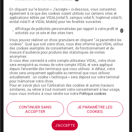
Espace produit
En cliquant sur le bouton « J’accepte » ci-dessous, vous consentez
Boutique
également à ce que des cookies soient utilisés sur certains sites et
applications édités par VIDAL(vidal.fr, campus.vidal.fr, hoptimal.vidal.fr,
VIDAL Expert
evidal.vidal.fr et VIDAL Mobile) pour les finalités suivantes :
VIDAL Hoptimal
Affichage de publicités personnalisées par rapport à votre profil et
eVIDAL
i
activités sur ce site et des sites tiers
VIDAL Mobile
Vous pouvez réaliser un choix granulaire en cliquant "Je paramètre les
VIDAL widget
cookies". Quel que soit votre choix, vous êtes informé que VIDAL utilise
des cookies exemptés de consentement, de fonctionnement et de
VIDAL Sécurisation
mesure d'audience pour produire des statistiques de visites
VIDAL e-Services
anonymes.
Espace institutionnel
Si vous êtes connecté à votre compte utilisateur VIDAL, votre choix
sera enregistré au niveau de votre compte VIDAL et sera appliqué
depuis l’ensemble des terminaux que vous utilisez. A défaut, votre
Qui sommes-nous ?
choix sera uniquement applicable au terminal que vous utilisez
VIDAL France
actuellement : un cookie « technique » sera déposé sur votre terminal
pour mémoriser votre choix.
Carrières
Pour en savoir plus sur l’utilisation des cookies et autres traceurs
Charte éthique et
similaires, ou retirer à tout moment votre consentement à leur usage,
nous vous invitons à vous rendre sur notre
Politique cookies
.
déontologique
CONTINUER SANS
JE PARAMÈTRE LES
Service client
ACCEPTER
COOKIES
Contact
J'ACCEPTE
Aide