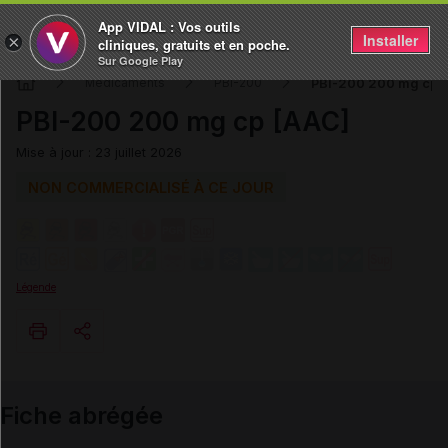
App VIDAL : Vos outils
Installer
×
cliniques, gratuits et en poche.
Sur Google Play
PBI-200 200 mg cp 
Médicaments
PBI-200
PBI-200 200 mg cp [AAC]
Mise à jour : 23 juillet 2026
NON COMMERCIALISÉ À CE JOUR
Légende
Copier l'url
Fiche abrégée
Email