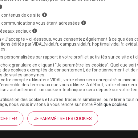
,
mousse arôme
maltodextrine
i
 contenus de ce site
i
s communications vous étant adressées
i
,
e
sorbitol
 réseaux sociaux
i
on « J’accepte » ci-dessous, vous consentez également à ce que des co
tions édités par VIDAL(vidal.fr, campus.vidal.fr, hoptimal.vidal.fr, evidal.
tes :
r Plq/8
s personnalisées par rapport à votre profil et activités sur ce site et d
Commercialisé
choix granulaire en cliquant "Je paramètre les cookies". Quel que soit 
t ouverture : durant 36 mois
ise des cookies exemptés de consentement, de fonctionnement et de 
es de visites anonymes.
 votre compte utilisateur VIDAL, votre choix sera enregistré au nivea
l’ensemble des terminaux que vous utilisez. A défaut, votre choix ser
ilisez actuellement : un cookie « technique » sera déposé sur votre te
’utilisation des cookies et autres traceurs similaires, ou retirer à tou
ge, nous vous invitons à vous rendre sur notre
Politique cookies
.
CCEPTER
JE PARAMÈTRE LES COOKIES