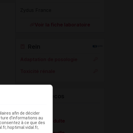
Zydus France
Voir la fiche laboratoire
Rein
Adaptation de posologie
Toxicité rénale
VIDAL Recos
COVID-19
aires afin de décider
iture d’informations au
Douleur de l'adulte
s consentez à ce que des
fr, hoptimal.vidal.fr,
Entorse de cheville