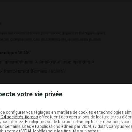
e base de connaissances pharmacologiques et thérapeutiques,
té, en complément des documents réglementaires publiés.
peutique VIDAL
>
>
Antispasmodiques
Antalgiques non opioïdes
>
(
)
Paracétamol
Formes sèches
>
IQUES
AUTRES ANALGESIQUES ET
pecte votre vie privée
)
ARACETAMOL
e configurer vos réglages en matière de cookies et technologies simil
124 sociétés tierces
effectuent des opérations de lecture et/ou d’écr
ous utilisez. En cliquant sur le bouton « J’accepte » ci-dessous, vou
ur certains sites et applications édités par VIDAL (vidal.fr, campus.vidal.
abu.com et VIDAL Mobile) pour les finalités suivantes :
,
dibéhénate
magnésium stéarate