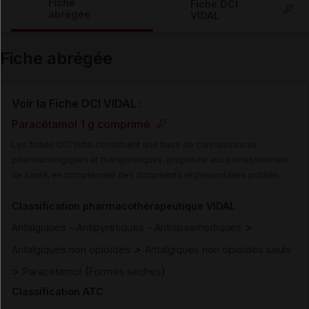
Fiche
Fiche DCI
abrégée
VIDAL
Email
Fiche abrégée
Voir la Fiche DCI VIDAL :
Paracétamol 1 g comprimé
Les fiches DCI Vidal constituent une base de connaissances
pharmacologiques et thérapeutiques, proposée aux professionnels
de santé, en complément des documents réglementaires publiés.
Classification pharmacothérapeutique VIDAL
>
Antalgiques - Antipyrétiques - Antispasmodiques
>
Antalgiques non opioïdes
Antalgiques non opioïdes seuls
>
(
)
Paracétamol
Formes sèches
Classification ATC