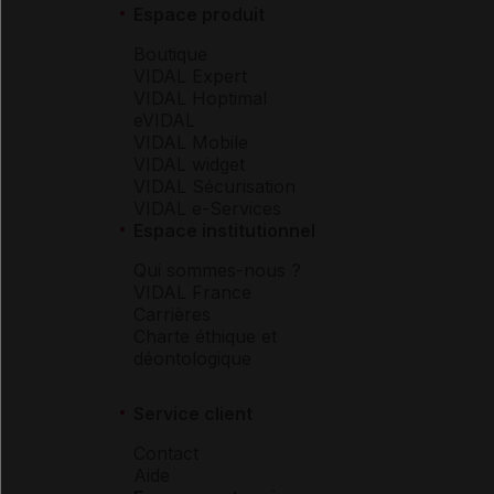
Espace produit
Boutique
VIDAL Expert
VIDAL Hoptimal
eVIDAL
VIDAL Mobile
VIDAL widget
VIDAL Sécurisation
VIDAL e-Services
Espace institutionnel
Qui sommes-nous ?
VIDAL France
Carrières
Charte éthique et
déontologique
Service client
Contact
Aide