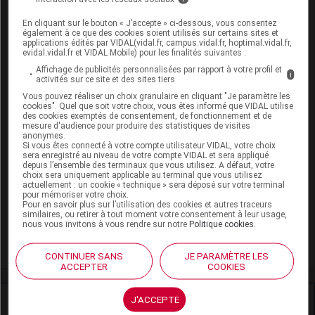
Entorse de cheville
En cliquant sur le bouton « J’accepte » ci-dessous, vous consentez
également à ce que des cookies soient utilisés sur certains sites et
applications édités par VIDAL(vidal.fr, campus.vidal.fr, hoptimal.vidal.fr,
Gonarthrose, coxarthrose
evidal.vidal.fr et VIDAL Mobile) pour les finalités suivantes :
Affichage de publicités personnalisées par rapport à votre profil et
Grippe saisonnière
i
activités sur ce site et des sites tiers
Vous pouvez réaliser un choix granulaire en cliquant "Je paramètre les
Lombalgie chronique
cookies". Quel que soit votre choix, vous êtes informé que VIDAL utilise
des cookies exemptés de consentement, de fonctionnement et de
mesure d'audience pour produire des statistiques de visites
Lombalgie et lomboradiculalgie aiguës communes
anonymes.
Si vous êtes connecté à votre compte utilisateur VIDAL, votre choix
sera enregistré au niveau de votre compte VIDAL et sera appliqué
Migraine
depuis l’ensemble des terminaux que vous utilisez. A défaut, votre
choix sera uniquement applicable au terminal que vous utilisez
actuellement : un cookie « technique » sera déposé sur votre terminal
Sinusite aiguë de l'adulte
pour mémoriser votre choix.
Pour en savoir plus sur l’utilisation des cookies et autres traceurs
Spondylarthrite ankylosante
similaires, ou retirer à tout moment votre consentement à leur usage,
nous vous invitons à vous rendre sur notre
Politique cookies
.
Varicelle
CONTINUER SANS
JE PARAMÈTRE LES
ACCEPTER
COOKIES
Ressources externes complémentaires
J'ACCEPTE