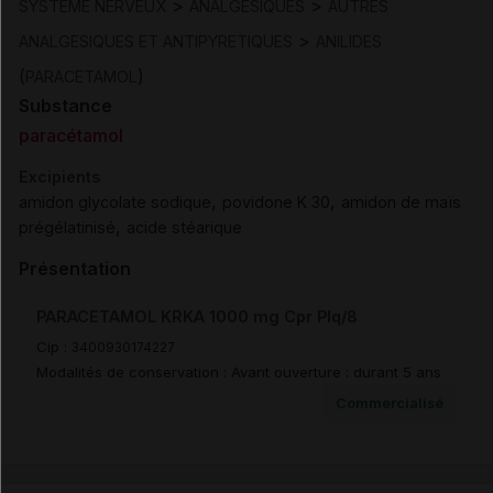
>
>
SYSTEME NERVEUX
ANALGESIQUES
AUTRES
>
ANALGESIQUES ET ANTIPYRETIQUES
ANILIDES
(
)
PARACETAMOL
Substance
paracétamol
Excipients
,
,
amidon glycolate sodique
povidone K 30
amidon de maïs
,
prégélatinisé
acide stéarique
Présentation
PARACETAMOL KRKA 1000 mg Cpr Plq/8
Cip :
3400930174227
Modalités de conservation : Avant ouverture : durant 5 ans
Commercialisé