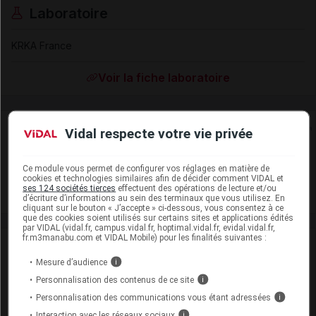
Laboratoire
KRKA France
Voir la fiche laboratoire
Rein
Vidal respecte votre vie privée
Adaptation de posologie
Ce module vous permet de configurer vos réglages en matière de
cookies et technologies similaires afin de décider comment VIDAL et
Toxicité rénale
ses 124 sociétés tierces
effectuent des opérations de lecture et/ou
d’écriture d’informations au sein des terminaux que vous utilisez. En
cliquant sur le bouton « J’accepte » ci-dessous, vous consentez à ce
que des cookies soient utilisés sur certains sites et applications édités
par VIDAL (vidal.fr, campus.vidal.fr, hoptimal.vidal.fr, evidal.vidal.fr,
fr.m3manabu.com et VIDAL Mobile) pour les finalités suivantes :
VIDAL Recos
Mesure d’audience
i
COVID-19
Personnalisation des contenus de ce site
i
Personnalisation des communications vous étant adressées
i
Douleur de l'adulte
Interaction avec les réseaux sociaux
i