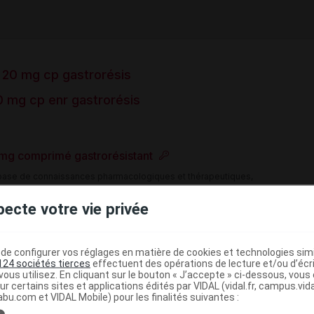
20 mg cp gastrorésis
 mg cp enr gastrorésis
 mg comprimé gastrorésistant
e base de connaissances pharmacologiques et thérapeutiques,
té, en complément des documents réglementaires publiés.
pecte votre vie privée
peutique VIDAL
>
>
Reflux gastro-oesophagien
Antisécrétoires
e configurer vos réglages en matière de cookies et technologies simil
124 sociétés tierces
effectuent des opérations de lecture et/ou d’écr
(
)
pompe à protons
Pantoprazole
ous utilisez. En cliquant sur le bouton « J’accepte » ci-dessous, vou
ur certains sites et applications édités par VIDAL (vidal.fr, campus.vidal.
abu.com et VIDAL Mobile) pour les finalités suivantes :
>
>
ISME
MEDICAMENTS DES TROUBLES DE L'ACIDITE