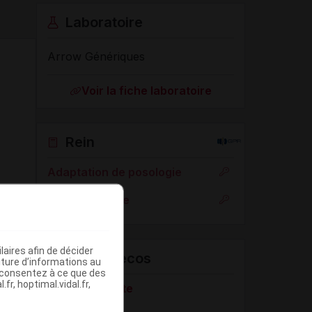
Laboratoire
Arrow Génériques
Voir la fiche laboratoire
Rein
Adaptation de posologie
Toxicité rénale
aires afin de décider
VIDAL Recos
iture d’informations au
s consentez à ce que des
fr, hoptimal.vidal.fr,
RGO de l'adulte