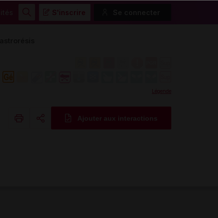
ités
S'inscrire
Se connecter
Rechercher
strorésis
Légende
Ajouter aux interactions
Copier l'url
Email