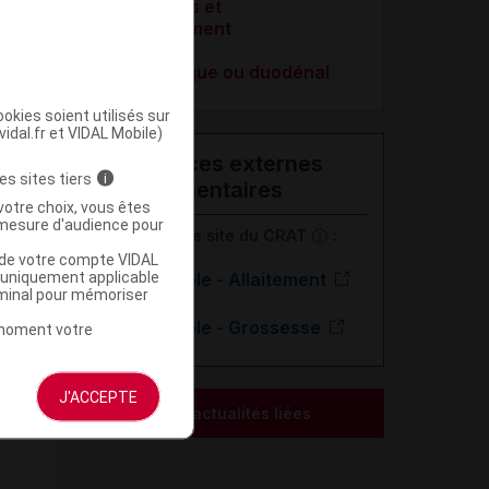
Soins palliatifs et
accompagnement
Ulcère gastrique ou duodénal
okies soient utilisés sur
vidal.fr et VIDAL Mobile)
Ressources externes
es sites tiers
i
complémentaires
votre choix, vous êtes
mesure d'audience pour
En savoir plus le site du CRAT
:
u de votre compte VIDAL
a uniquement applicable
Pantoprazole - Allaitement
rminal pour mémoriser
Pantoprazole - Grossesse
t moment votre
J'ACCEPTE
Voir les actualités liées