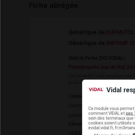
Fiche abrégée
Générique de
EUPANTOL 
Générique de
INIPOMP 20
Voir la Fiche DCI VIDAL :
Pantoprazole (sel de Na) 20
Les fiches DCI Vidal constituent un
proposée aux professionnels de san
Vidal res
Classification pharmacothéra
Gastro - Entéro - Hépatologie
Ce module vous permet d
comment VIDAL et
ses 
>
gastriques
Inhibiteurs de la 
sein des terminaux que v
cookies soient utilisés s
Classification ATC
evidal.vidal.fr, fr.m3man
VOIES DIGESTIVES ET METABOL