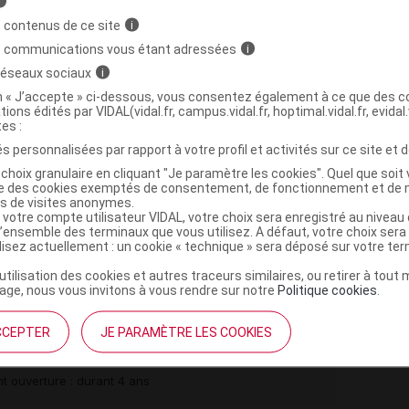
i
PTIQUE ET DU REFLUX GASTRO-OESOPHAGIEN (RGO)
 contenus de ce site
i
s communications vous étant adressées
i
(
)
 PROTONS
PANTOPRAZOLE
 réseaux sociaux
i
on « J’accepte » ci-dessous, vous consentez également à ce que des co
uihydrate
tions édités par VIDAL(vidal.fr, campus.vidal.fr, hoptimal.vidal.fr, evidal.
tes :
s personnalisées par rapport à votre profil et activités sur ce site et d
,
,
ydre
sodium carboxyméthylamidon
copolymère
choix granulaire en cliquant "Je paramètre les cookies". Quel que soit 
stéarate
ise des cookies exemptés de consentement, de fonctionnement et de 
,
,
,
macrogol
sodium laurylsulfate
copolymère d'acide
es de visites anonymes.
 votre compte utilisateur VIDAL, votre choix sera enregistré au nivea
,
hyle
propylèneglycol
l’ensemble des terminaux que vous utilisez. A défaut, votre choix ser
,
 dioxyde
fer jaune oxyde
ilisez actuellement : un cookie « technique » sera déposé sur votre te
’utilisation des cookies et autres traceurs similaires, ou retirer à tou
ge, nous vous invitons à vous rendre sur notre
Politique cookies
.
EIL 20 mg Cp gastro-rés
CCEPTER
JE PARAMÈTRE LES COOKIES
Commercialisé
t ouverture : durant 4 ans