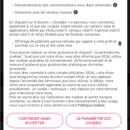
Supprimé
Personnalisation des communications vous étant adressées
i
Interaction avec les réseaux sociaux
i
En cliquant sur le bouton « J’accepte » ci-dessous, vous consentez
également à ce que des cookies soient utilisés sur certains sites et
applications édités par VIDAL(vidal.fr, campus.vidal.fr, hoptimal.vidal.fr,
Laboratoire
evidal.vidal.fr et VIDAL Mobile) pour les finalités suivantes :
Affichage de publicités personnalisées par rapport à votre profil et
i
activités sur ce site et des sites tiers
Stallergènes
Vous pouvez réaliser un choix granulaire en cliquant "Je paramètre les
cookies". Quel que soit votre choix, vous êtes informé que VIDAL utilise
Voir la fiche laboratoire
des cookies exemptés de consentement, de fonctionnement et de
mesure d'audience pour produire des statistiques de visites
anonymes.
Si vous êtes connecté à votre compte utilisateur VIDAL, votre choix
sera enregistré au niveau de votre compte VIDAL et sera appliqué
Voir les actualités liées
depuis l’ensemble des terminaux que vous utilisez. A défaut, votre
choix sera uniquement applicable au terminal que vous utilisez
actuellement : un cookie « technique » sera déposé sur votre terminal
pour mémoriser votre choix.
Pour en savoir plus sur l’utilisation des cookies et autres traceurs
similaires, ou retirer à tout moment votre consentement à leur usage,
nous vous invitons à vous rendre sur notre
Politique cookies
.
CONTINUER SANS
JE PARAMÈTRE LES
ACCEPTER
COOKIES