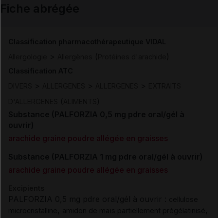
Fiche abrégée
Email
Classification pharmacothérapeutique VIDAL
>
(
)
Allergologie
Allergènes
Protéines d'arachide
Classification ATC
>
>
>
DIVERS
ALLERGENES
ALLERGENES
EXTRAITS
(
)
D'ALLERGENES
ALIMENTS
Substance (PALFORZIA 0,5 mg pdre oral/gél à
ouvrir)
arachide graine poudre allégée en graisses
Substance (PALFORZIA 1 mg pdre oral/gél à ouvrir)
arachide graine poudre allégée en graisses
Excipients
PALFORZIA 0,5 mg pdre oral/gél à ouvrir :
cellulose
,
,
microcristalline
amidon de maïs partiellement prégélatinisé