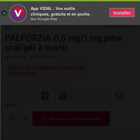
App VIDAL : Vos outils
Installer
×
cliniques, gratuits et en poche.
Sur Google Play
PALFORZIA 0,5 mg/1
Médicaments
PALFORZIA
PALFORZIA 0,5 mg/1 mg pdre
oral/gél à ouvrir
Mise à jour : 23 juillet 2026
ARRÊT DE COMMERCIALISATION
(31/03/2026)
Légende
Ajouter aux interactions
Copier l'url