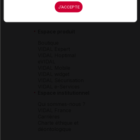
J'ACCEPTE
Espace produit
Boutique
VIDAL Expert
VIDAL Hoptimal
eVIDAL
VIDAL Mobile
VIDAL widget
VIDAL Sécurisation
VIDAL e-Services
Espace institutionnel
Qui sommes-nous ?
VIDAL France
Carrières
Charte éthique et
déontologique