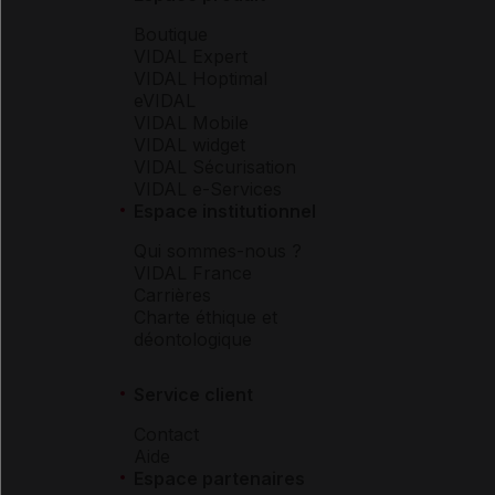
Boutique
VIDAL Expert
VIDAL Hoptimal
eVIDAL
VIDAL Mobile
VIDAL widget
VIDAL Sécurisation
VIDAL e-Services
Espace institutionnel
Qui sommes-nous ?
VIDAL France
Carrières
Charte éthique et
déontologique
Service client
Contact
Aide
Espace partenaires