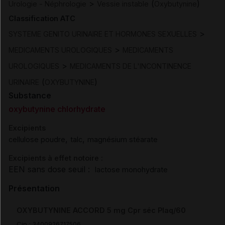
>
(
)
Urologie - Néphrologie
Vessie instable
Oxybutynine
Classification ATC
>
SYSTEME GENITO URINAIRE ET HORMONES SEXUELLES
>
MEDICAMENTS UROLOGIQUES
MEDICAMENTS
>
UROLOGIQUES
MEDICAMENTS DE L'INCONTINENCE
(
)
URINAIRE
OXYBUTYNINE
Substance
oxybutynine chlorhydrate
Excipients
,
,
cellulose poudre
talc
magnésium stéarate
Excipients à effet notoire :
EEN sans dose seuil :
lactose monohydrate
Présentation
OXYBUTYNINE ACCORD 5 mg Cpr séc Plaq/60
Cip :
3400926717506