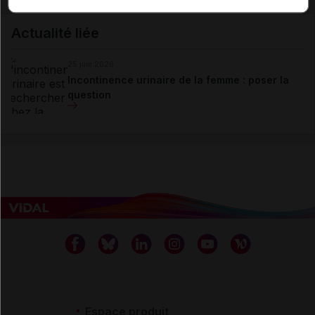
Actualité liée
25 juin 2026
Incontinence urinaire de la femme : poser la
question
Espace produit