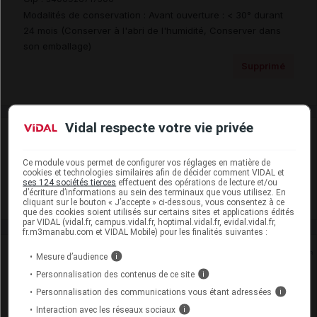
Modalités de conservation : Avant ouverture : < 30° durant
24 mois (Conserver à l'abri de l'humidité, Conserver dans
son emballage)
Supprimé
Vidal respecte votre vie privée
Laboratoire
Ce module vous permet de configurer vos réglages en matière de
Accord Healthcare France SAS
cookies et technologies similaires afin de décider comment VIDAL et
ses 124 sociétés tierces
effectuent des opérations de lecture et/ou
d’écriture d’informations au sein des terminaux que vous utilisez. En
Voir la fiche laboratoire
cliquant sur le bouton « J’accepte » ci-dessous, vous consentez à ce
que des cookies soient utilisés sur certains sites et applications édités
par VIDAL (vidal.fr, campus.vidal.fr, hoptimal.vidal.fr, evidal.vidal.fr,
fr.m3manabu.com et VIDAL Mobile) pour les finalités suivantes :
Rein
Mesure d’audience
i
Personnalisation des contenus de ce site
i
Adaptation de posologie
Personnalisation des communications vous étant adressées
i
Interaction avec les réseaux sociaux
i
Toxicité rénale