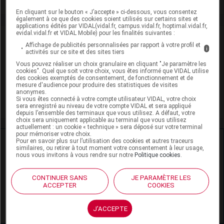
En cliquant sur le bouton « J’accepte » ci-dessous, vous consentez
également à ce que des cookies soient utilisés sur certains sites et
applications édités par VIDAL(vidal.fr, campus.vidal.fr, hoptimal.vidal.fr,
evidal.vidal.fr et VIDAL Mobile) pour les finalités suivantes :
VIDAL Recos
Affichage de publicités personnalisées par rapport à votre profil et
i
activités sur ce site et des sites tiers
Hypertrophie bénigne de la prostate
Vous pouvez réaliser un choix granulaire en cliquant "Je paramètre les
cookies". Quel que soit votre choix, vous êtes informé que VIDAL utilise
des cookies exemptés de consentement, de fonctionnement et de
Incontinence urinaire de la femme
mesure d'audience pour produire des statistiques de visites
anonymes.
Si vous êtes connecté à votre compte utilisateur VIDAL, votre choix
Énurésie de l'enfant
sera enregistré au niveau de votre compte VIDAL et sera appliqué
depuis l’ensemble des terminaux que vous utilisez. A défaut, votre
choix sera uniquement applicable au terminal que vous utilisez
actuellement : un cookie « technique » sera déposé sur votre terminal
pour mémoriser votre choix.
Ressources externes complémentaires
Pour en savoir plus sur l’utilisation des cookies et autres traceurs
similaires, ou retirer à tout moment votre consentement à leur usage,
nous vous invitons à vous rendre sur notre
Politique cookies
.
En savoir plus le site du CRAT
:
CONTINUER SANS
JE PARAMÈTRE LES
Oxybutynine - Allaitement
ACCEPTER
COOKIES
Oxybutynine - Grossesse
J'ACCEPTE