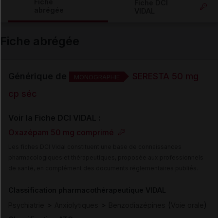
Fiche
Fiche DCI
abrégée
VIDAL
Email
Fiche abrégée
Générique de
SERESTA 50 mg
MONOGRAPHIE
cp séc
Voir la Fiche DCI VIDAL :
Oxazépam 50 mg comprimé
Les fiches DCI Vidal constituent une base de connaissances
pharmacologiques et thérapeutiques, proposée aux professionnels
de santé, en complément des documents réglementaires publiés.
Classification pharmacothérapeutique VIDAL
>
>
(
)
Psychiatrie
Anxiolytiques
Benzodiazépines
Voie orale