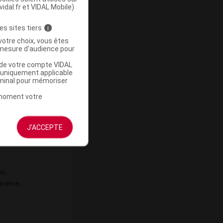
vidal.fr et VIDAL Mobile)
es sites tiers
i
ées soit
votre choix, vous êtes
mesure d'audience pour
u de votre compte VIDAL
a uniquement applicable
rminal pour mémoriser
10 kg)
t moment votre
J'ACCEPTE
oudre*,
le,
illine,