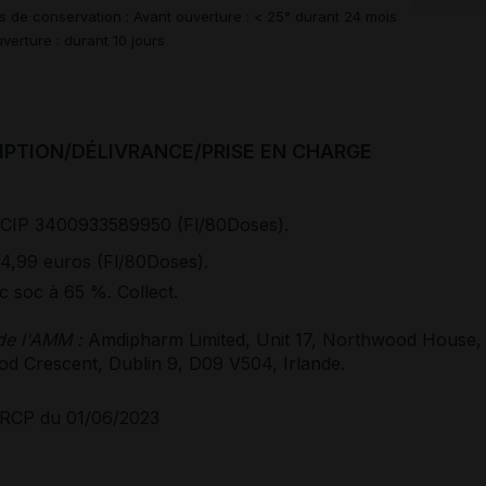
s de conservation : Avant ouverture : < 25° durant 24 mois
verture : durant 10 jours
IPTION/DÉLIVRANCE/PRISE EN CHARGE
CIP 3400933589950 (Fl/80Doses).
4,99 euros (Fl/80Doses).
 soc à 65 %. Collect.
 de l'AMM :
Amdipharm Limited, Unit 17, Northwood House,
d Crescent, Dublin 9, D09 V504, Irlande.
RCP du 01/06/2023