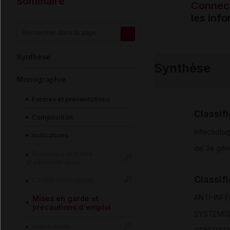
Sommaire
Connec
les inf
Synthèse
Synthèse
Monographie
Formes et présentations
Classif
Composition
Infectiolo
Indications
de 3e gén
Posologie et mode
d'administration
Classif
Contre-indications
ANTI-INF
Mises en garde et
précautions d'emploi
SYSTEMI
Interactions