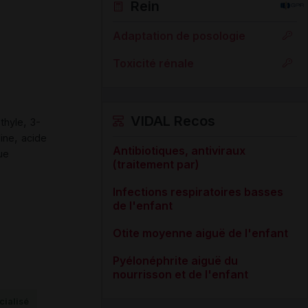
Rein
Adaptation de posologie
Toxicité rénale
VIDAL Recos
,
thyle
3-
,
line
acide
Antibiotiques, antiviraux
ue
(traitement par)
Infections respiratoires basses
de l'enfant
Otite moyenne aiguë de l'enfant
Pyélonéphrite aiguë du
nourrisson et de l'enfant
ialisé