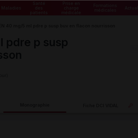
Santé
Prise en
Formations
Maladies
des
charge
Actual
médicales
patients
médicale
 40 mg/5 ml pdre p susp buv en flacon nourrisson
 pdre p susp
isson
our)
Monographie
Fiche DCI VIDAL