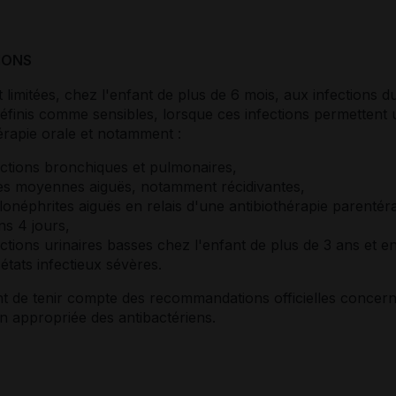
IONS
t limitées, chez l'enfant de plus de 6 mois, aux infections 
éfinis comme sensibles, lorsque ces infections permettent
érapie orale et notamment :
ections bronchiques et pulmonaires,
tes moyennes aiguës, notamment récidivantes,
lonéphrites aiguës en relais d'une antibiothérapie parentér
ns 4 jours,
ections urinaires basses chez l'enfant de plus de 3 ans et e
états infectieux sévères.
nt de tenir compte des recommandations officielles concer
tion appropriée des antibactériens.