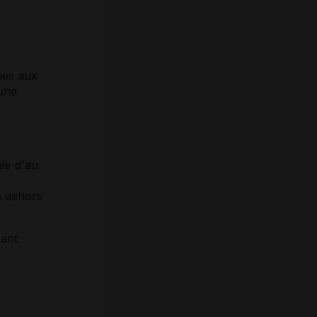
dues aux
 une
ale d'au
n dehors
nant