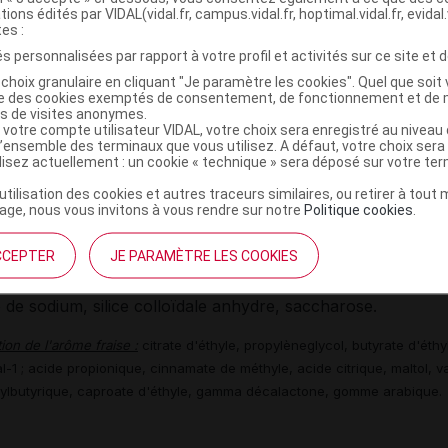
trihydraté
tions édités par VIDAL(vidal.fr, campus.vidal.fr, hoptimal.vidal.fr, evidal.
 correspondant à céfixime anhydre : 0,32 g
tes :
s personnalisées par rapport à votre profil et activités sur ce site et d
n = 40 ml de suspension reconstituée = 8 mesurettes gradu
choix granulaire en cliquant "Je paramètre les cookies". Quel que soit 
de prises pour 10 kg.
ise des cookies exemptés de consentement, de fonctionnement et de 
es de visites anonymes.
s à effet notoire :
rouge cochenille A (E124), saccharose
 votre compte utilisateur VIDAL, votre choix sera enregistré au nivea
l’ensemble des terminaux que vous utilisez. A défaut, votre choix ser
ilisez actuellement : un cookie « technique » sera déposé sur votre te
suspension OROKEN 40 mg/5 ml (soit 1 unité de prise pour 
nt 1,56 g de sucre environ.
’utilisation des cookies et autres traceurs similaires, ou retirer à tou
ge, nous vous invitons à vous rendre sur notre
Politique cookies
.
s :
CCEPTER
JE PARAMÈTRE LES COOKIES
nthane, rouge cochenille A (E124), arôme de fraise en p
de sodium, silice colloïdale anhydre, saccharose.
on de l'arôme fraise :
citrate d'éthyle, propylèneglycol, butyrate d'éthy
-1 ; acide propionique, cinnamate de méthyle, acide citrique, maltol, van
ylbutyrique, caproate d'éthyle, gamma décalactone, gomme arabique.