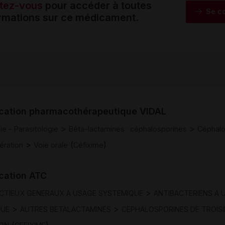
tez-vous
pour accéder à toutes
Se c
ormations sur ce médicament.
ication pharmacothérapeutique VIDAL
>
>
gie - Parasitologie
Bêta-lactamines : céphalosporines
Céphalo
>
(
)
ération
Voie orale
Céfixime
ication ATC
>
ECTIEUX GENERAUX A USAGE SYSTEMIQUE
ANTIBACTERIENS A 
>
>
QUE
AUTRES BETALACTAMINES
CEPHALOSPORINES DE TROIS