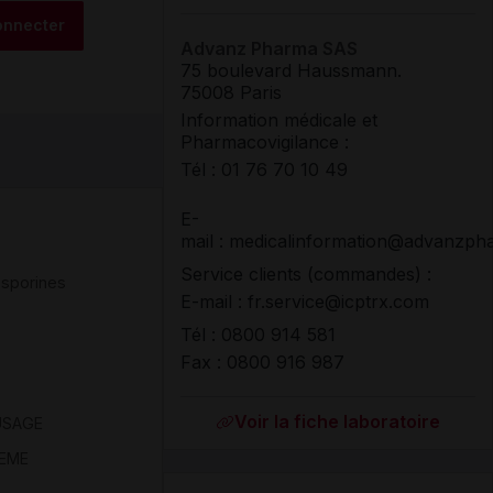
onnecter
Advanz Pharma SAS
75 boulevard Haussmann.
75008 Paris
Information médicale et
Pharmacovigilance :
Tél
:
01 76 70 10 49
E-
mail : medicalinformation@advanzp
Service clients (commandes) :
sporines
E-mail : fr.service@icptrx.com
Tél
:
0800 914 581
Fax
:
0800 916 987
Voir la fiche laboratoire
USAGE
IEME