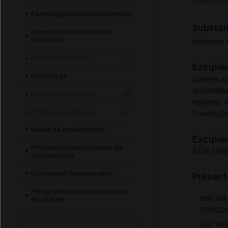
GENERAT
Fertilité/grossesse/allaitement
Substa
Conduite et utilisation de
machines
céfixime 
Effets indésirables
Excipie
Surdosage
gomme xa
aromatis
Pharmacodynamie
,
hexenal
Pharmacocinétique
2-méthylb
Durée de conservation
Excipien
Précautions particulières de
EEN sans
conservation
Elimination/Manipulation
Présent
Prescription/délivrance/prise
OROKEN
en charge
Fl/80D
Cip :
34