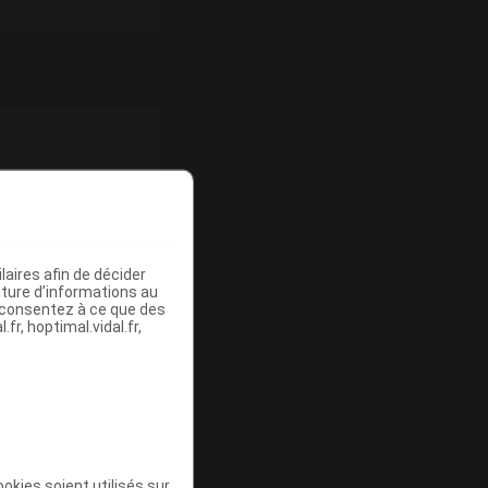
aires afin de décider
 8 unités
iture d’informations au
s consentez à ce que des
fr, hoptimal.vidal.fr,
okies soient utilisés sur