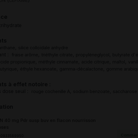
(
)
ION
CEFIXIME
nce
trihydrate
nts
,
nthane
silice colloïdale anhydre
ant :
,
,
,
fraise arôme
triéthyle citrate
propylèneglycol
butyrate d'é
,
,
,
,
acide propionique
méthyle cinnamate
acide citrique
maltol
vanil
,
,
,
utyrique
éthyle hexanoate
gamma-décalactone
gomme arabiq
ts à effet notoire :
 dose seuil :
,
,
rouge cochenille A
sodium benzoate
saccharose
ation
 40 mg Pdr susp buv en flacon nourrisson
oses
Commerc
00933589950