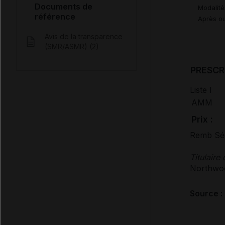
Documents de
Modalité
référence
Après ou
Avis de la transparence
(SMR/ASMR) (2)
PRESCR
Liste I
AMM
Prix :
Remb Séc
Titulaire
Northwoo
Source :