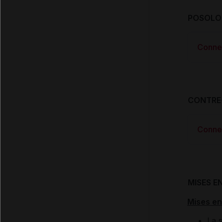
POSOLOG
Conne
CONTRE
Conne
MISES E
Mises en
La 