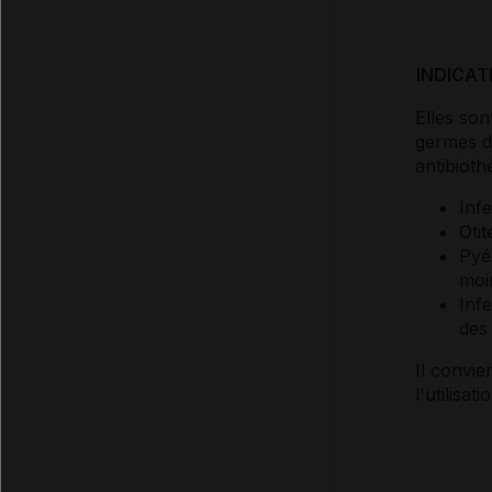
INDICAT
Elles son
germes d
antibioth
Inf
Oti
Pyé
moi
Inf
des 
Il convie
l'utilisa