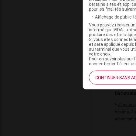
Céfixime 
certains sites et applica
Quantité
pour les finalités suivan
Affichage de publicité
Un flaco
Vous pouvez réaliser un 
8 unités 
informé que VIDAL util
produire des statistiqu
Excipient
Si vous êtes connecté à
et sera appliqué depuis 
au terminal que vous ut
5 ml de 
votre choix.
contienne
Pour en savoir plus sur l
consentement à leur usa
Excipient
CONTINUER SANS A
Gomme xa
benzoate 
*
Compositi
hexène-3 al
acide méth