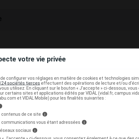
e
pecte votre vie privée
et PRÉSENTATIONS
our suspension buvable.
e configurer vos réglages en matière de cookies et technologies simil
tenant : 1 flacon de 40 ml de suspension reconstituée (soit
124 sociétés tierces
effectuent des opérations de lecture et/ou d’écr
ous utilisez. En cliquant sur le bouton « J’accepte » ci-dessous, vou
pour 10 kg) + 1 mesurette de 5 ml graduée en kg.
ur certains sites et applications édités par VIDAL (vidal.fr, campus.vidal.
abu.com et VIDAL Mobile) pour les finalités suivantes :
i
 contenus de ce site
i
ITION
s communications vous étant adressées
i
ml de suspension reconstituée :
 réseaux sociaux
i
on « J’accepte » ci-dessous, vous consentez également à ce que des co