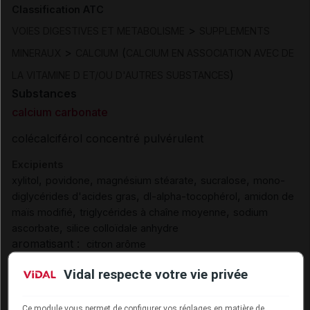
Classification ATC
>
VOIES DIGESTIVES ET METABOLISME
SUPPLEMENTS
>
(
MINERAUX
CALCIUM
CALCIUM EN ASSOCIATION AVEC DE
)
LA VITAMINE D ET/OU D'AUTRES SUBSTANCES
Substances
calcium carbonate
colécalciférol concentré pulvérulent
Excipients
,
,
,
,
xylitol
povidone
magnésium stéarate
sucralose
mono-
,
,
diglycérides d'acides gras
dl-alpha-tocophérol
amidon de
,
,
maïs modifié
triglycérides à chaîne moyenne
sodium
,
ascorbate
silice colloïdale anhydre
aromatisant :
citron arôme
Excipients à effet notoire :
Vidal respecte votre vie privée
EEN sans dose seuil :
,
isomalt
saccharose
Ce module vous permet de configurer vos réglages en matière de