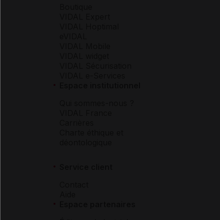
Boutique
VIDAL Expert
VIDAL Hoptimal
eVIDAL
VIDAL Mobile
VIDAL widget
VIDAL Sécurisation
VIDAL e-Services
Espace institutionnel
Qui sommes-nous ?
VIDAL France
Carrières
Charte éthique et
déontologique
Service client
Contact
Aide
Espace partenaires