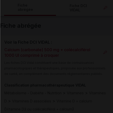
Copier l'url
Fiche
Fiche DCI
abrégée
VIDAL
Email
Fiche abrégée
Voir la Fiche DCI VIDAL :
Calcium (carbonate) 500 mg + colécalciférol
1000 UI comprimé à croquer
Les fiches DCI Vidal constituent une base de connaissances
pharmacologiques et thérapeutiques, proposée aux professionnels
de santé, en complément des documents réglementaires publiés.
Classification pharmacothérapeutique VIDAL
>
>
Métabolisme - Diabète - Nutrition
Vitamines
Vitamines
>
>
D
Vitamines D associées
Vitamine D + calcium
(
)
Vitamine D3 ou colécalciférol + calcium