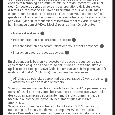
Présentation
cookies et technologies similaires afin de décider comment VIDAL et
ses 124 sociétés tierces
effectuent des opérations de lecture et/ou
d’écriture d’informations au sein des terminaux que vous utilisez. En
OROCAL VITAMINE D3 500 mg/1000 UI Cpr à
cliquant sur le bouton « J’accepte » ci-dessous, vous consentez à ce
croquer Pilul/30
que des cookies soient utilisés sur certains sites et applications édités
par VIDAL (vidal.fr, campus.vidal.fr, hoptimal.vidal.fr, evidal.vidal.fr,
Cip :
fr.m3manabu.com et VIDAL Mobile) pour les finalités suivantes :
3400930088746
Modalités de conservation : Avant ouverture : < 30° durant
Mesure d’audience
i
30 mois (Conserver à l'abri de la lumière, Conserver dans
Personnalisation des contenus de ce site
i
son emballage, Conserver à l'abri de l'humidité, Tenir le
Personnalisation des communications vous étant adressées
i
récipient bien fermé)
Interaction avec les réseaux sociaux
i
Commercialisé
En cliquant sur le bouton « J’accepte » ci-dessous, vous consentez
également à ce que des cookies soient utilisés sur certains sites et
applications édités par VIDAL(vidal.fr, campus.vidal.fr, hoptimal.vidal.fr,
evidal.vidal.fr et VIDAL Mobile) pour les finalités suivantes :
Affichage de publicités personnalisées par rapport à votre profil et
Laboratoire
i
activités sur ce site et des sites tiers
Vous pouvez réaliser un choix granulaire en cliquant "Je paramètre les
Arrow Génériques
cookies". Quel que soit votre choix, vous êtes informé que VIDAL utilise
des cookies exemptés de consentement, de fonctionnement et de
mesure d'audience pour produire des statistiques de visites
anonymes.
Voir la fiche laboratoire
Si vous êtes connecté à votre compte utilisateur VIDAL, votre choix
sera enregistré au niveau de votre compte VIDAL et sera appliqué
depuis l’ensemble des terminaux que vous utilisez. A défaut, votre