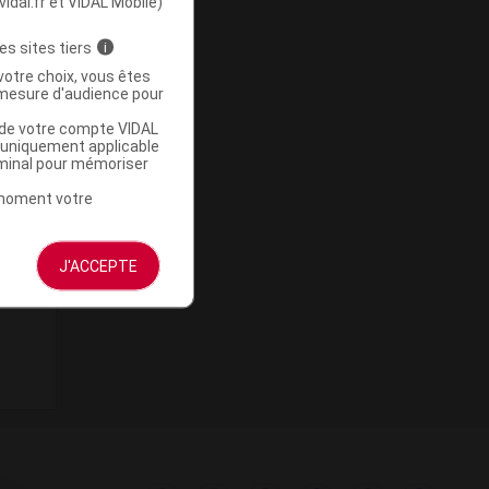
vidal.fr et VIDAL Mobile)
es sites tiers
i
votre choix, vous êtes
mesure d'audience pour
u de votre compte VIDAL
a uniquement applicable
rminal pour mémoriser
t moment votre
J'ACCEPTE