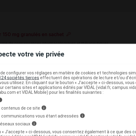
r 150 mg granulés en sachet
e base de connaissances pharmacologiques et thérapeutiques,
té, en complément des documents réglementaires publiés.
pecte votre vie privée
peutique VIDAL
>
>
e configurer vos réglages en matière de cookies et technologies simil
on
Mucoviscidose
Mutation du gène CFTR
124 sociétés tierces
effectuent des opérations de lecture et/ou d’écr
ous utilisez. En cliquant sur le bouton « J’accepte » ci-dessous, vou
ur certains sites et applications édités par VIDAL (vidal.fr, campus.vidal.
>
(
)
abu.com et VIDAL Mobile) pour les finalités suivantes :
Mutation du gène CFTR
Ivacaftor + Lumacaftor
i
 contenus de ce site
i
>
ES MEDICAMENTS DU SYSTEME RESPIRATOIRE
s communications vous étant adressées
i
>
EME RESPIRATOIRE
AUTRES MEDICAMENTS DU
 réseaux sociaux
i
)
FTOR ET LUMACAFTOR
on « J’accepte » ci-dessous, vous consentez également à ce que des co