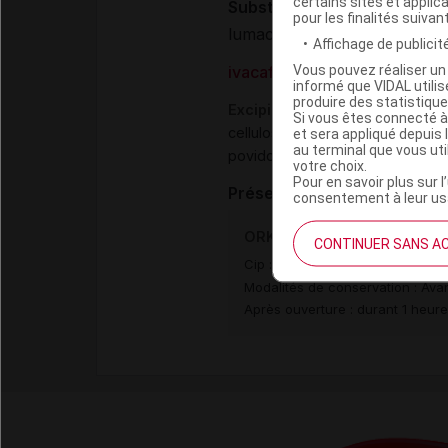
certains sites et applica
Substances
pour les finalités suivan
lumacaftor
Affichage de publicité
Vous pouvez réaliser un 
ivacaftor
informé que VIDAL util
produire des statistiqu
Excipients
Si vous êtes connecté à
,
cellulose microcristalline
crosca
et sera appliqué depuis 
au terminal que vous ut
,
povidone K 30
sodium laurylsul
votre choix.
Pour en savoir plus sur l
Présentation
consentement à leur usa
ORKAMBI 150 mg/188 mg Gl
CONTINUER SANS A
Cip :
3400930167458
Modalités de conservation : Avan
Après ouverture : durant 1 heur