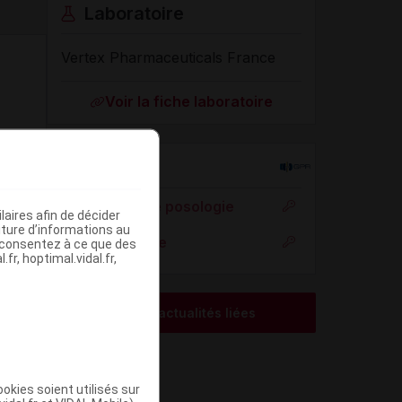
Laboratoire
Vertex Pharmaceuticals France
Voir la fiche laboratoire
Rein
Adaptation de posologie
aires afin de décider
iture d’informations au
Toxicité rénale
s consentez à ce que des
fr, hoptimal.vidal.fr,
Voir les actualités liées
okies soient utilisés sur