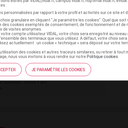
tions édités par VIDAL(vidal.fr, campus.vidal.fr, hoptimal.vidal.fr, evidal.
tes :
s personnalisées par rapport à votre profil et activités sur ce site et d
choix granulaire en cliquant "Je paramètre les cookies". Quel que soit 
ise des cookies exemptés de consentement, de fonctionnement et de 
es de visites anonymes.
 votre compte utilisateur VIDAL, votre choix sera enregistré au nivea
,
,
rmellose sel de Na
hypromellose acétyl succinate
l’ensemble des terminaux que vous utilisez. A défaut, votre choix ser
ilisez actuellement : un cookie « technique » sera déposé sur votre te
fate
’utilisation des cookies et autres traceurs similaires, ou retirer à tou
ge, nous vous invitons à vous rendre sur notre
Politique cookies
.
é en sachet Sach/56
CCEPTER
JE PARAMÈTRE LES COOKIES
Commercialisé
t ouverture : durant 4 ans
es