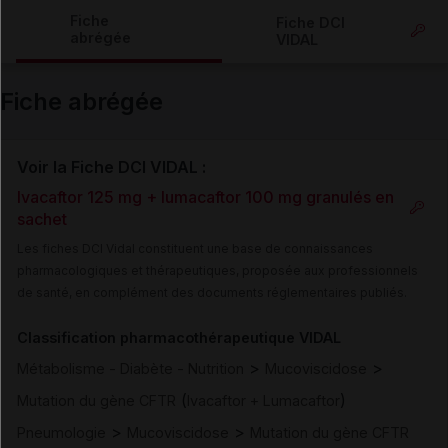
Copier l'url
Fiche
Fiche DCI
abrégée
VIDAL
Email
Fiche abrégée
Voir la Fiche DCI VIDAL :
Ivacaftor 125 mg + lumacaftor 100 mg granulés en
sachet
Les fiches DCI Vidal constituent une base de connaissances
pharmacologiques et thérapeutiques, proposée aux professionnels
de santé, en complément des documents réglementaires publiés.
Classification pharmacothérapeutique VIDAL
>
>
Métabolisme - Diabète - Nutrition
Mucoviscidose
(
)
Mutation du gène CFTR
Ivacaftor + Lumacaftor
>
>
Pneumologie
Mucoviscidose
Mutation du gène CFTR