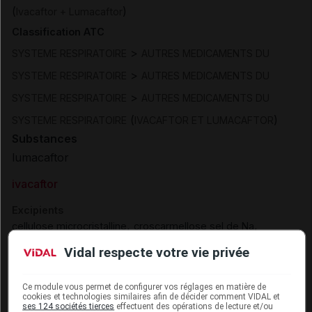
(
)
Ivacaftor + Lumacaftor
Classification ATC
>
SYSTEME RESPIRATOIRE
AUTRES MEDICAMENTS DU
>
SYSTEME RESPIRATOIRE
AUTRES MEDICAMENTS DU
>
SYSTEME RESPIRATOIRE
AUTRES MEDICAMENTS DU
(
)
SYSTEME RESPIRATOIRE
IVACAFTOR ET LUMACAFTOR
Substances
lumacaftor
ivacaftor
Excipients
,
,
cellulose microcristalline
croscarmellose sel de Na
,
,
hypromellose acétyl succinate
povidone K 30
sodium
Vidal respecte votre vie privée
laurylsulfate
Présentation
Ce module vous permet de configurer vos réglages en matière de
cookies et technologies similaires afin de décider comment VIDAL et
ses 124 sociétés tierces
effectuent des opérations de lecture et/ou