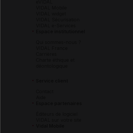
eVIDAL
VIDAL Mobile
VIDAL widget
VIDAL Sécurisation
VIDAL e-Services
Espace institutionnel
Qui sommes-nous ?
VIDAL France
Carrières
Charte éthique et
déontologique
Service client
Contact
Aide
Espace partenaires
Éditeurs de logiciel
VIDAL sur votre site
Vidal Mobile