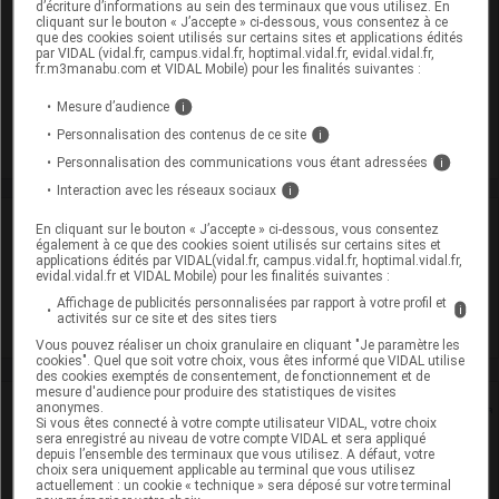
ORKAMBI 100 mg/125 mg Glé en sachet Sach/56
d’écriture d’informations au sein des terminaux que vous utilisez. En
cliquant sur le bouton « J’accepte » ci-dessous, vous consentez à ce
Cip :
3400930167441
que des cookies soient utilisés sur certains sites et applications édités
par VIDAL (vidal.fr, campus.vidal.fr, hoptimal.vidal.fr, evidal.vidal.fr,
Modalités de conservation : Avant ouverture : durant 4 ans
fr.m3manabu.com et VIDAL Mobile) pour les finalités suivantes :
Après ouverture : durant 1 heures
Mesure d’audience
i
Commercialisé
Personnalisation des contenus de ce site
i
Personnalisation des communications vous étant adressées
i
Interaction avec les réseaux sociaux
i
Laboratoire
En cliquant sur le bouton « J’accepte » ci-dessous, vous consentez
également à ce que des cookies soient utilisés sur certains sites et
applications édités par VIDAL(vidal.fr, campus.vidal.fr, hoptimal.vidal.fr,
evidal.vidal.fr et VIDAL Mobile) pour les finalités suivantes :
Vertex Pharmaceuticals France
Affichage de publicités personnalisées par rapport à votre profil et
i
activités sur ce site et des sites tiers
Voir la fiche laboratoire
Vous pouvez réaliser un choix granulaire en cliquant "Je paramètre les
cookies". Quel que soit votre choix, vous êtes informé que VIDAL utilise
des cookies exemptés de consentement, de fonctionnement et de
mesure d'audience pour produire des statistiques de visites
Rein
anonymes.
Si vous êtes connecté à votre compte utilisateur VIDAL, votre choix
sera enregistré au niveau de votre compte VIDAL et sera appliqué
depuis l’ensemble des terminaux que vous utilisez. A défaut, votre
Adaptation de posologie
choix sera uniquement applicable au terminal que vous utilisez
actuellement : un cookie « technique » sera déposé sur votre terminal