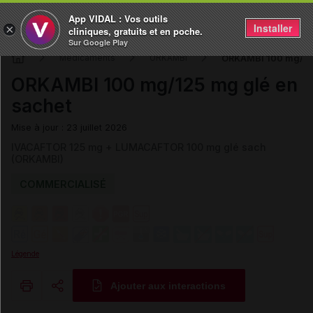
App VIDAL : Vos outils
Installer
×
cliniques, gratuits et en poche.
Sur Google Play
ORKAMBI 100 mg/125
Médicaments
ORKAMBI
ORKAMBI 100 mg/125 mg glé en
sachet
Mise à jour : 23 juillet 2026
IVACAFTOR 125 mg + LUMACAFTOR 100 mg glé sach
(ORKAMBI)
COMMERCIALISÉ
Légende
Ajouter aux interactions