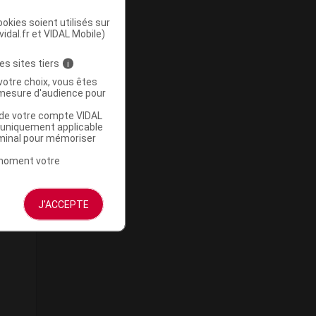
okies soient utilisés sur
vidal.fr et VIDAL Mobile)
es sites tiers
i
votre choix, vous êtes
mesure d'audience pour
u de votre compte VIDAL
a uniquement applicable
rminal pour mémoriser
t moment votre
J'ACCEPTE