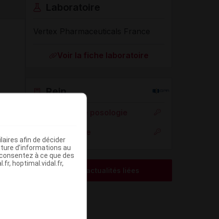
Laboratoire
Vertex Pharmaceuticals France
Voir la fiche laboratoire
Rein
Adaptation de posologie
Toxicité rénale
aires afin de décider
iture d’informations au
s consentez à ce que des
fr, hoptimal.vidal.fr,
Voir les actualités liées