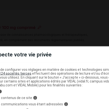
or 100 mg comprimé
e base de connaissances pharmacologiques et thérapeutiques,
té, en complément des documents réglementaires publiés.
peutique VIDAL
pecte votre vie privée
>
>
on
Mucoviscidose
Mutation du gène CFTR
e configurer vos réglages en matière de cookies et technologies simil
124 sociétés tierces
effectuent des opérations de lecture et/ou d’écr
>
(
)
Mutation du gène CFTR
Ivacaftor + Lumacaftor
ous utilisez. En cliquant sur le bouton « J’accepte » ci-dessous, vou
ur certains sites et applications édités par VIDAL (vidal.fr, campus.vidal.
abu.com et VIDAL Mobile) pour les finalités suivantes :
>
ES MEDICAMENTS DU SYSTEME RESPIRATOIRE
i
>
EME RESPIRATOIRE
AUTRES MEDICAMENTS DU
 contenus de ce site
i
)
s communications vous étant adressées
i
FTOR ET LUMACAFTOR