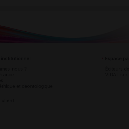
institutionnel
Espace pa
mmes-nous ?
Éditeurs de
France
VIDAL sur 
es
éthique et déontologique
 client