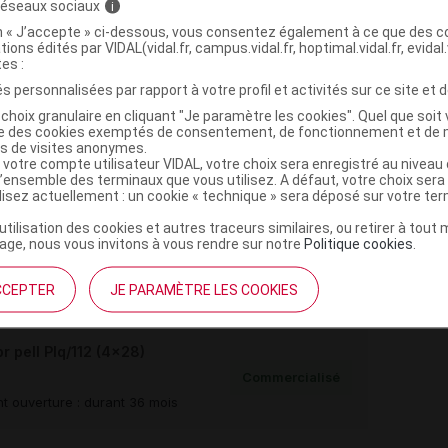
 réseaux sociaux
i
on « J’accepte » ci-dessous, vous consentez également à ce que des co
tions édités par VIDAL(vidal.fr, campus.vidal.fr, hoptimal.vidal.fr, evidal.
tes :
s personnalisées par rapport à votre profil et activités sur ce site et d
choix granulaire en cliquant "Je paramètre les cookies". Quel que soit 
,
,
ise des cookies exemptés de consentement, de fonctionnement et de 
rmellose sel de Na
hypromellose acétyl succinate
es de visites anonymes.
,
fate
magnésium stéarate
 votre compte utilisateur VIDAL, votre choix sera enregistré au nivea
,
,
ue
macrogol 3350
talc
l’ensemble des terminaux que vous utilisez. A défaut, votre choix ser
ilisez actuellement : un cookie « technique » sera déposé sur votre te
,
,
e dioxyde
rouge cochenille
bleu brillant laque
minique
’utilisation des cookies et autres traceurs similaires, ou retirer à tou
ge, nous vous invitons à vous rendre sur notre
Politique cookies
.
,
,
,
,
ire
gomme laque
fer noir oxyde
propylèneglycol
CCEPTER
JE PARAMÈTRE LES COOKIES
pell Plq/112 (4x28)
Commercialisé
t ouverture : durant 36 mois