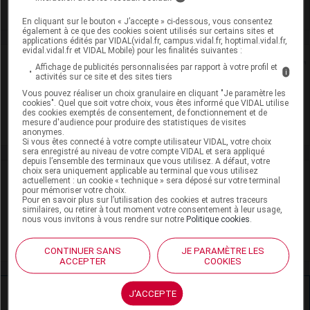
Voir la fiche laboratoire
En cliquant sur le bouton « J’accepte » ci-dessous, vous consentez
également à ce que des cookies soient utilisés sur certains sites et
applications édités par VIDAL(vidal.fr, campus.vidal.fr, hoptimal.vidal.fr,
evidal.vidal.fr et VIDAL Mobile) pour les finalités suivantes :
Rein
Affichage de publicités personnalisées par rapport à votre profil et
i
activités sur ce site et des sites tiers
Adaptation de posologie
Vous pouvez réaliser un choix granulaire en cliquant "Je paramètre les
cookies". Quel que soit votre choix, vous êtes informé que VIDAL utilise
des cookies exemptés de consentement, de fonctionnement et de
Toxicité rénale
mesure d'audience pour produire des statistiques de visites
anonymes.
Si vous êtes connecté à votre compte utilisateur VIDAL, votre choix
sera enregistré au niveau de votre compte VIDAL et sera appliqué
depuis l’ensemble des terminaux que vous utilisez. A défaut, votre
choix sera uniquement applicable au terminal que vous utilisez
VIDAL Recos
actuellement : un cookie « technique » sera déposé sur votre terminal
pour mémoriser votre choix.
Pour en savoir plus sur l’utilisation des cookies et autres traceurs
Cancers : complications des chimiothérapies
similaires, ou retirer à tout moment votre consentement à leur usage,
nous vous invitons à vous rendre sur notre
Politique cookies
.
Soins palliatifs et accompagnement
CONTINUER SANS
JE PARAMÈTRE LES
ACCEPTER
COOKIES
Ressources externes complémentaires
J'ACCEPTE