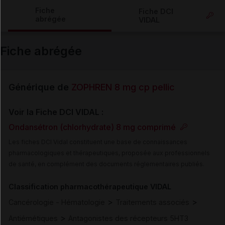
Copier l'url
Fiche
Fiche DCI
abrégée
VIDAL
Email
Fiche abrégée
Générique de
ZOPHREN 8 mg cp pellic
Voir la Fiche DCI VIDAL :
Ondansétron (chlorhydrate) 8 mg comprimé
Les fiches DCI Vidal constituent une base de connaissances
pharmacologiques et thérapeutiques, proposée aux professionnels
de santé, en complément des documents réglementaires publiés.
Classification pharmacothérapeutique VIDAL
>
>
Cancérologie - Hématologie
Traitements associés
>
Antiémétiques
Antagonistes des récepteurs 5HT3