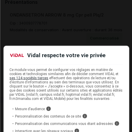
Présentations
ONDANSETRON ARROW 8 mg Cpr pell Plq/2
Cip :
3400937778701
Modalités de conservation : Avant ouverture : durant 36 mois
Commercialisé
Vidal respecte votre vie privée
ONDANSETRON ARROW 8 mg Cpr pell Plq/4
Cip :
3400937778879
Ce module vous permet de configurer vos réglages en matière de
Modalités de conservation : Avant ouverture : durant 36 mois
cookies et technologies similaires afin de décider comment VIDAL et
ses 124 sociétés tierces
effectuent des opérations de lecture et/ou
Commercialisé
d’écriture d’informations au sein des terminaux que vous utilisez. En
cliquant sur le bouton « J’accepte » ci-dessous, vous consentez à ce
que des cookies soient utilisés sur certains sites et applications édités
par VIDAL (vidal.fr, campus.vidal.fr, hoptimal.vidal.fr, evidal.vidal.fr,
fr.m3manabu.com et VIDAL Mobile) pour les finalités suivantes :
Mesure d’audience
i
Laboratoire
Personnalisation des contenus de ce site
i
Arrow Génériques
Personnalisation des communications vous étant adressées
i
Interaction avec les réseaux sociaux
i