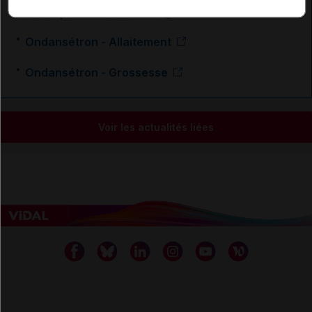
En savoir plus le site du CRAT
:
Ondansétron - Allaitement
Ondansétron - Grossesse
Voir les actualités liées