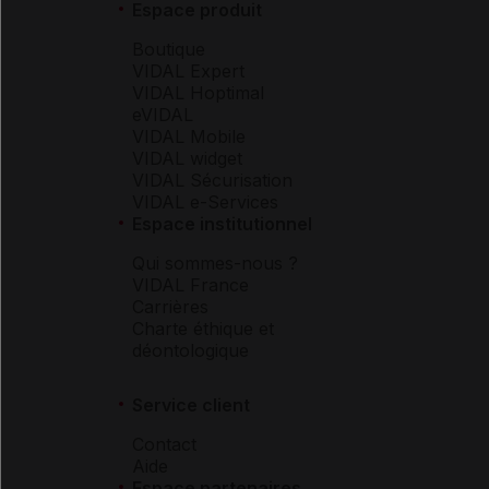
Espace produit
Boutique
VIDAL Expert
VIDAL Hoptimal
eVIDAL
VIDAL Mobile
VIDAL widget
VIDAL Sécurisation
VIDAL e-Services
Espace institutionnel
Qui sommes-nous ?
VIDAL France
Carrières
Charte éthique et
déontologique
Service client
Contact
Aide
Espace partenaires