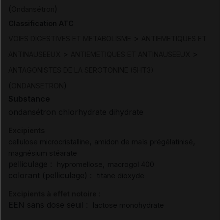
(
)
Ondansétron
Classification ATC
>
VOIES DIGESTIVES ET METABOLISME
ANTIEMETIQUES ET
>
>
ANTINAUSEEUX
ANTIEMETIQUES ET ANTINAUSEEUX
ANTAGONISTES DE LA SEROTONINE (5HT3)
(
)
ONDANSETRON
Substance
ondansétron chlorhydrate dihydrate
Excipients
,
,
cellulose microcristalline
amidon de maïs prégélatinisé
magnésium stéarate
pelliculage :
,
hypromellose
macrogol 400
colorant (pelliculage) :
titane dioxyde
Excipients à effet notoire :
EEN sans dose seuil :
lactose monohydrate