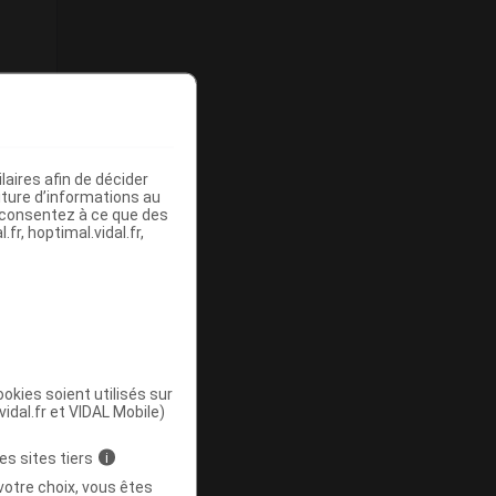
aires afin de décider
iture d’informations au
s consentez à ce que des
fr, hoptimal.vidal.fr,
okies soient utilisés sur
vidal.fr et VIDAL Mobile)
es sites tiers
i
votre choix, vous êtes