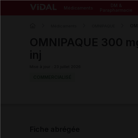
DM &
Médicaments
Parapharmacie
OMN
Médicaments
OMNIPAQUE
OMNIPAQUE 300 mg 
inj
Mise à jour : 23 juillet 2026
COMMERCIALISÉ
Fiche abrégée