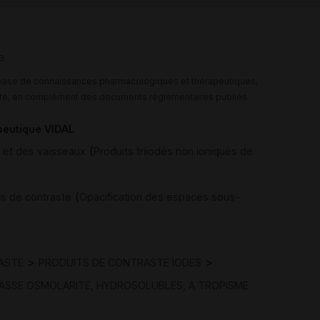
e base de connaissances pharmacologiques et thérapeutiques,
té, en complément des documents réglementaires publiés.
peutique VIDAL
(
s et des vaisseaux
Produits triiodés non ioniques de
(
ts de contraste
Opacification des espaces sous-
>
>
ASTE
PRODUITS DE CONTRASTE IODES
ASSE OSMOLARITE, HYDROSOLUBLES, A TROPISME