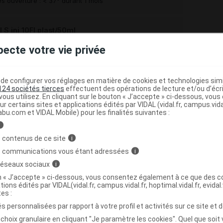
s ouverture : < 37° durant 1 mois
 inj 10Fl plast/50ml
Commercialisé
pecte votre vie privée
s ouverture : < 37° durant 1 mois
e configurer vos réglages en matière de cookies et technologies simil
S inj 10Fl/10ml
124 sociétés tierces
effectuent des opérations de lecture et/ou d’écr
ous utilisez. En cliquant sur le bouton « J’accepte » ci-dessous, vou
Commercialisé
ur certains sites et applications édités par VIDAL (vidal.fr, campus.vidal.
s ouverture : < 37° durant 3 mois
abu.com et VIDAL Mobile) pour les finalités suivantes :
i
 contenus de ce site
i
S inj 10Fl/500ml
Commercialisé
s communications vous étant adressées
i
 réseaux sociaux
i
on « J’accepte » ci-dessous, vous consentez également à ce que des co
 inj Fl plast/100ml
tions édités par VIDAL(vidal.fr, campus.vidal.fr, hoptimal.vidal.fr, evidal.
tes :
Supprimé
s personnalisées par rapport à votre profil et activités sur ce site et d
s ouverture : < 37° durant 1 mois
choix granulaire en cliquant "Je paramètre les cookies". Quel que soit 