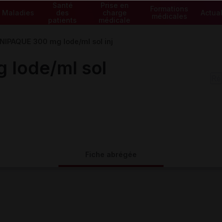
Santé
Prise en
Formations
Maladies
des
charge
Actual
médicales
patients
médicale
IPAQUE 300 mg Iode/ml sol inj
Iode/ml sol
Fiche abrégée