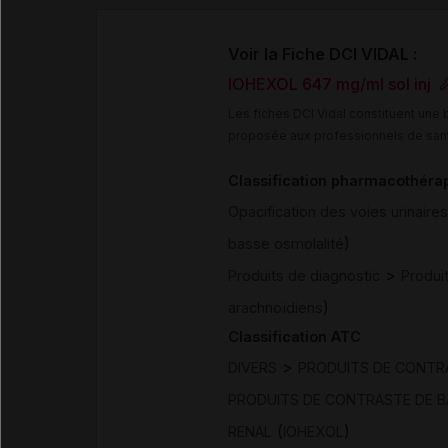
Voir la Fiche DCI VIDAL :
IOHEXOL 647 mg/ml sol inj
Les fiches DCI Vidal constituent un
proposée aux professionnels de san
Classification pharmacothéra
Opacification des voies urinaire
)
basse osmolalité
>
Produits de diagnostic
Produi
)
arachnoïdiens
Classification ATC
>
DIVERS
PRODUITS DE CONTR
PRODUITS DE CONTRASTE DE B
(
)
RENAL
IOHEXOL