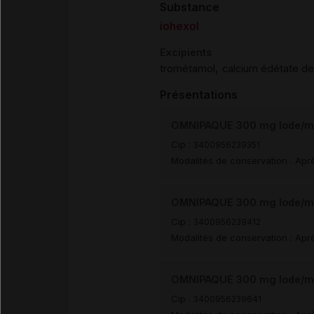
Substance
iohexol
Excipients
,
trométamol
calcium édétate d
Présentations
OMNIPAQUE 300 mg Iode/ml S
Cip :
3400956239351
Modalités de conservation : Aprè
OMNIPAQUE 300 mg Iode/ml S
Cip :
3400956239412
Modalités de conservation : Aprè
OMNIPAQUE 300 mg Iode/ml S
Cip :
3400956239641