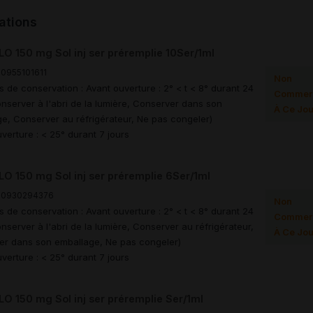
ations
 150 mg Sol inj ser préremplie 10Ser/1ml
0955101611
Non
s de conservation : Avant ouverture : 2° < t < 8° durant 24
Commerc
nserver à l'abri de la lumière, Conserver dans son
À Ce Jou
e, Conserver au réfrigérateur, Ne pas congeler)
verture : < 25° durant 7 jours
O 150 mg Sol inj ser préremplie 6Ser/1ml
00930294376
Non
s de conservation : Avant ouverture : 2° < t < 8° durant 24
Commerc
nserver à l'abri de la lumière, Conserver au réfrigérateur,
À Ce Jou
er dans son emballage, Ne pas congeler)
verture : < 25° durant 7 jours
 150 mg Sol inj ser préremplie Ser/1ml