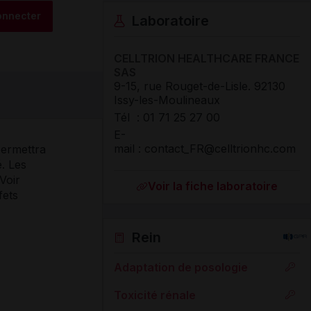
onnecter
Laboratoire
CELLTRION HEALTHCARE FRANCE
SAS
9-15, rue Rouget-de-Lisle
.
92130
Issy-les-Moulineaux
Tél : 01 71 25 27 00
E-
mail : contact_FR@celltrionhc.com
permettra
é. Les
Voir
Voir la fiche laboratoire
fets
Rein
Adaptation de posologie
Toxicité rénale