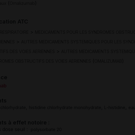
(
)
aux
Omalizumab
ication ATC
>
RESPIRATOIRE
MEDICAMENTS POUR LES SYNDROMES OBSTRUC
>
RIENNES
AUTRES MEDICAMENTS SYSTEMIQUES POUR LES SYN
>
IFS DES VOIES AERIENNES
AUTRES MEDICAMENTS SYSTEMIQU
(
)
ROMES OBSTRUCTIFS DES VOIES AERIENNES
OMALIZUMAB
nce
mab
nts
,
,
,
 chlorhydrate
histidine chlorhydrate monohydrate
L-histidine
eau
ts à effet notoire :
 dose seuil :
polysorbate 20