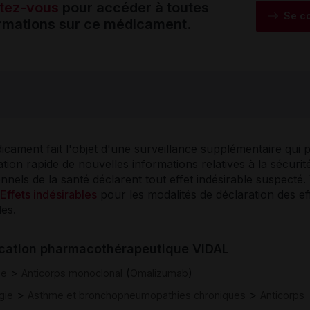
tez-vous
pour accéder à toutes
Se c
ormations sur ce médicament.
cament fait l'objet d'une surveillance supplémentaire qui 
ication rapide de nouvelles informations relatives à la sécurit
nnels de la santé déclarent tout effet indésirable suspecté. 
Effets indésirables
pour les modalités de déclaration des ef
les.
ication pharmacothérapeutique VIDAL
>
(
)
ie
Anticorps monoclonal
Omalizumab
>
>
gie
Asthme et bronchopneumopathies chroniques
Anticorps