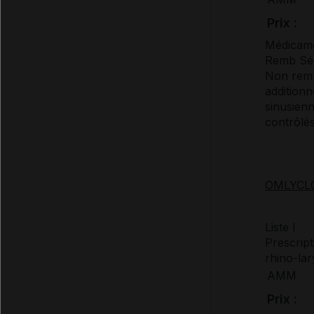
Prix :
Médicame
Remb Séc
Non remb 
additionn
sinusienn
contrôlés
OMLYCLO 
Liste I
Prescript
rhino-lar
AMM
Prix :