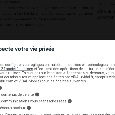
00930294369
Commerc
s de conservation : Avant ouverture : 2° < t < 8° durant 24
nserver à l'abri de la lumière, Conserver au réfrigérateur,
er dans son emballage, Ne pas congeler)
verture : < 25° durant 7 jours
pecte votre vie privée
IPTION/DÉLIVRANCE/PRISE EN CHARGE
150 mg, solution injectable en seringue préremplie
e configurer vos réglages en matière de cookies et technologies simil
124 sociétés tierces
effectuent des opérations de lecture et/ou d’écr
ous utilisez. En cliquant sur le bouton « J’accepte » ci-dessous, vou
ur certains sites et applications édités par VIDAL (vidal.fr, campus.vidal.
abu.com et VIDAL Mobile) pour les finalités suivantes :
ion réservée aux spécialistes en pneumologie, en pédiatrie,
i
yngologie, en dermatologie, en médecine interne ou en alle
 contenus de ce site
i
EU/1/24/1817/002 ; CIP 3400930294369 (Ser/1ml).
s communications vous étant adressées
i
EU/1/24/1817/003 ; CIP 3400930294376 (6Ser/1ml).
 réseaux sociaux
i
EU/1/24/1817/004 ; CIP 3400955101611 (10Ser/1ml).
on « J’accepte » ci-dessous, vous consentez également à ce que des co