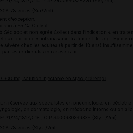
EU/1/24/1817/014 ; CIP 3400930328729 (Ser/2ml).
308,78 euros (Ser/2ml).
nt d'exception.
 soc à 65 %. Collect.
Séc soc et non agréé Collect dans l'indication « en traite
el aux corticoïdes intranasaux, traitement de la polypose n
e sévère chez les adultes (à partir de 18 ans) insuffisamme
 par les corticoïdes intranasaux ».
300 mg, solution injectable en stylo prérempli
ion réservée aux spécialistes en pneumologie, en pédiatrie,
yngologie, en dermatologie, en médecine interne ou en alle
EU/1/24/1817/018 ; CIP 3400930339336 (Stylo/2ml).
308,78 euros (Stylo/2ml).