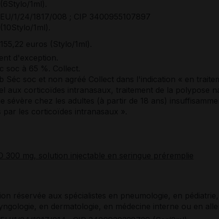
(6Stylo/1ml).
EU/1/24/1817/008 ; CIP 3400955107897
(10Stylo/1ml).
155,22 euros (Stylo/1ml).
nt d'exception.
 soc à 65 %. Collect.
Séc soc et non agréé Collect dans l'indication « en traite
el aux corticoïdes intranasaux, traitement de la polypose n
e sévère chez les adultes (à partir de 18 ans) insuffisamme
 par les corticoïdes intranasaux ».
300 mg, solution injectable en seringue préremplie
ion réservée aux spécialistes en pneumologie, en pédiatrie,
yngologie, en dermatologie, en médecine interne ou en alle