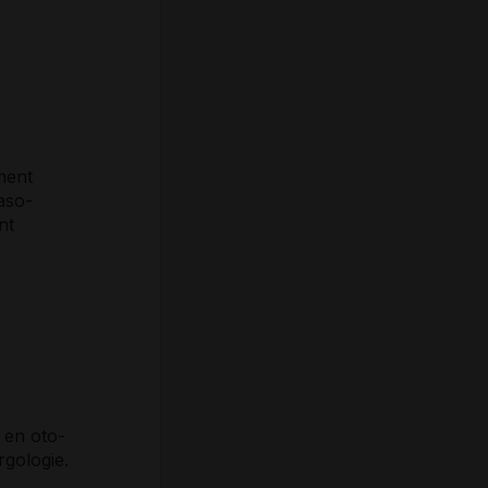
ment
aso-
nt
 en oto-
rgologie.