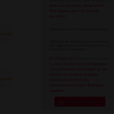
cellhomeblobfra.blob.core.windows.net
avec vos données, qui pourront
être utilisées pour les finalités
suivantes :
Interactions avec les réseaux sociaux ;
ialisé
r
Affichage de publicités personnalisées
par rapport à votre profil et activités sur
ce site et des sites tiers.
En cliquant sur «
Configurer les cookies
», vous ouvrez notre configurateur
vous permettant d’accepter ou de
refuser les cookies et autres
ialisé
traceurs susmentionnés
r
conformément à notre
Politique
cookies
.
Configurer les cookies