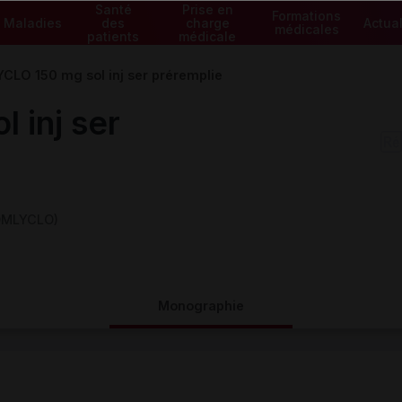
Santé
Prise en
Formations
Maladies
des
charge
Actual
médicales
patients
médicale
CLO 150 mg sol inj ser préremplie
 inj ser
(OMLYCLO)
Monographie