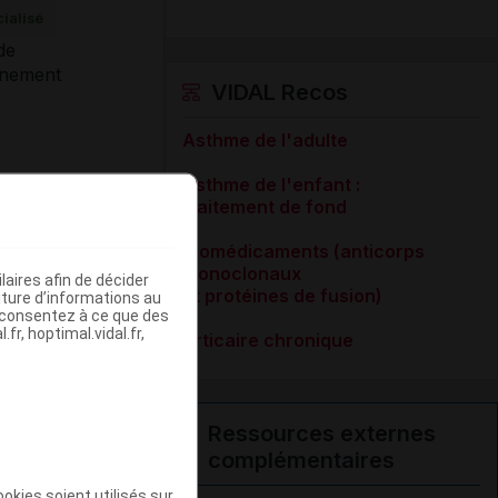
ialisé
VIDAL Recos
Asthme de l'adulte
Asthme de l'enfant :
traitement de fond
Biomédicaments (anticorps
monoclonaux
aires afin de décider
et protéines de fusion)
iture d’informations au
s consentez à ce que des
fr, hoptimal.vidal.fr,
Urticaire chronique
 en oto-
rgologie.
Ressources externes
complémentaires
okies soient utilisés sur