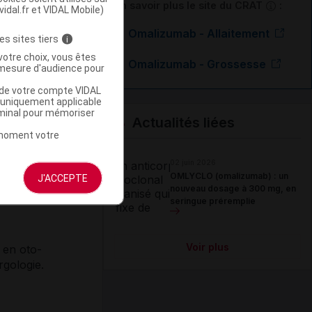
En savoir plus le site du CRAT
:
vidal.fr et VIDAL Mobile)
Omalizumab - Allaitement
es sites tiers
i
votre choix, vous êtes
Omalizumab - Grossesse
mesure d'audience pour
ment
aso-
u de votre compte VIDAL
a uniquement applicable
nt
rminal pour mémoriser
Actualités liées
t moment votre
02 juin 2026
OMLYCLO (omalizumab) : un
J'ACCEPTE
nouveau dosage à 300 mg, en
seringue préremplie
Voir plus
 en oto-
rgologie.