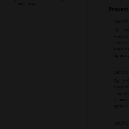
en charge
Présent
OMLYCLO
Cip :
340
Modalité
mois (Co
emballag
Après ou
OMLYCL
Cip :
34
Modalité
mois (Co
Conserv
Après ou
OMLYCLO