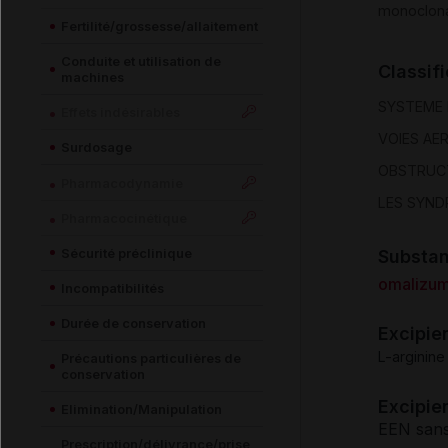
monoclon
Fertilité/grossesse/allaitement
Conduite et utilisation de
Classif
machines
SYSTEME 
Effets indésirables
VOIES AE
Surdosage
OBSTRUCT
Pharmacodynamie
LES SYND
Pharmacocinétique
Sécurité préclinique
Substa
omalizu
Incompatibilités
Durée de conservation
Excipie
L-arginine
Précautions particulières de
conservation
Excipien
Elimination/Manipulation
EEN sans
Prescription/délivrance/prise