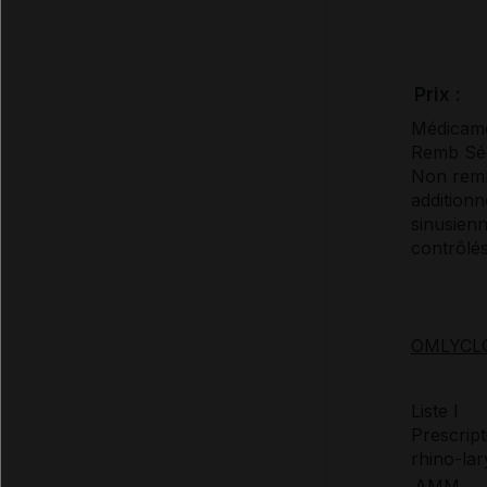
Prix :
Médicame
Remb Séc
Non remb 
additionn
sinusienn
contrôlés
OMLYCLO 
Liste I
Prescript
rhino-lar
AMM