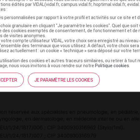
tions édités par VIDAL(vidal.fr, campus.vidal.fr, hoptimal.vidal.fr, evidal.
155,22 euros (Ser/1ml).
tes :
s personnalisées par rapport à votre profil et activités sur ce site et d
nt d'exception.
 soc à 65 %. Collect.
choix granulaire en cliquant "Je paramètre les cookies". Quel que soit 
ise des cookies exemptés de consentement, de fonctionnement et de 
Séc soc et non agréé Collect dans l'indication « en traite
es de visites anonymes.
el aux corticoïdes intranasaux, traitement de la polypose n
 votre compte utilisateur VIDAL, votre choix sera enregistré au nivea
l’ensemble des terminaux que vous utilisez. A défaut, votre choix ser
e sévère chez les adultes (à partir de 18 ans) insuffisamme
ilisez actuellement : un cookie « technique » sera déposé sur votre te
 par les corticoïdes intranasaux ».
’utilisation des cookies et autres traceurs similaires, ou retirer à tou
ge, nous vous invitons à vous rendre sur notre
Politique cookies
.
CCEPTER
JE PARAMÈTRE LES COOKIES
150 mg, solution injectable en stylo prérempli
ion réservée aux spécialistes en pneumologie, en pédiatrie,
yngologie, en dermatologie, en médecine interne ou en alle
EU/1/24/1817/006 ; CIP 3400930316962 (Stylo/1ml).
EU/1/24/1817/007 ; CIP 3400930316979