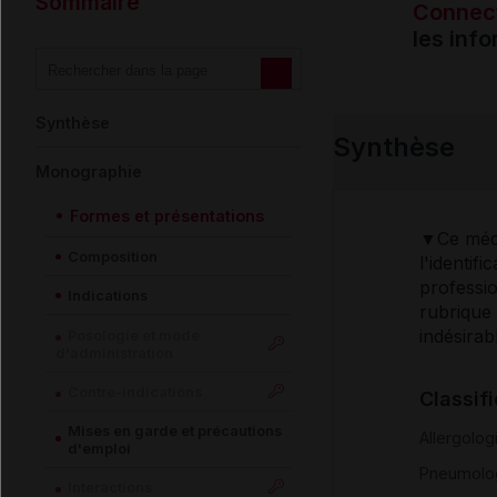
Sommaire
Connec
les inf
Synthèse
Synthèse
Monographie
Formes et présentations
▼Ce médi
Composition
l'identif
professio
Indications
rubrique
indésirab
Posologie et mode
d'administration
Contre-indications
Classif
Mises en garde et précautions
Allergolog
d'emploi
Pneumolo
Interactions