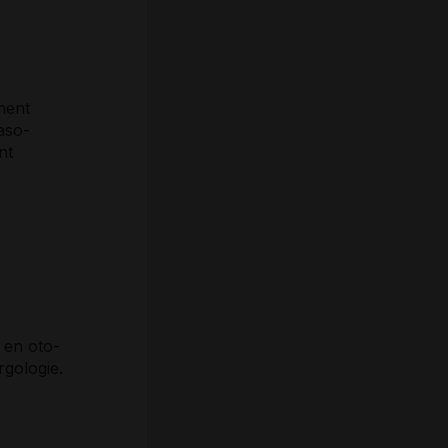
ment
aso-
nt
 en oto-
rgologie.