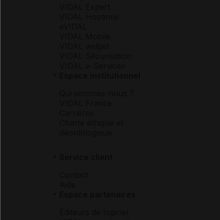
VIDAL Expert
VIDAL Hoptimal
eVIDAL
VIDAL Mobile
VIDAL widget
VIDAL Sécurisation
VIDAL e-Services
Espace institutionnel
Qui sommes-nous ?
VIDAL France
Carrières
Charte éthique et
déontologique
Service client
Contact
Aide
Espace partenaires
Éditeurs de logiciel