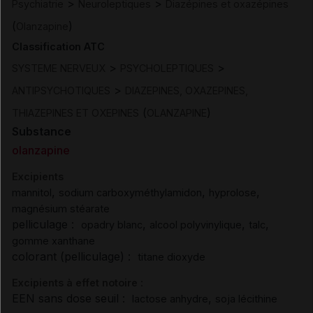
>
>
Psychiatrie
Neuroleptiques
Diazépines et oxazépines
(
)
Olanzapine
Classification ATC
>
>
SYSTEME NERVEUX
PSYCHOLEPTIQUES
>
ANTIPSYCHOTIQUES
DIAZEPINES, OXAZEPINES,
(
)
THIAZEPINES ET OXEPINES
OLANZAPINE
Substance
olanzapine
Excipients
,
,
,
mannitol
sodium carboxyméthylamidon
hyprolose
magnésium stéarate
pelliculage :
,
,
,
opadry blanc
alcool polyvinylique
talc
gomme xanthane
colorant (pelliculage) :
titane dioxyde
Excipients à effet notoire :
EEN sans dose seuil :
,
lactose anhydre
soja lécithine