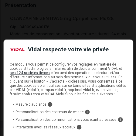
Présentation
OLANZAPINE ZENTIVA 5 mg Cpr pell séc Plq/28
Cip :
3400949430178
Modalités de conservation : Avant ouverture : durant 24 mois
(Conserver à l'abri de l'humidité, Conserver dans son
emballage)
Vidal respecte votre vie privée
Commercialisé
Ce module vous permet de configurer vos réglages en matière de
cookies et technologies similaires afin de décider comment VIDAL et
ses 124 sociétés tierces
effectuent des opérations de lecture et/ou
d’écriture d’informations au sein des terminaux que vous utilisez. En
cliquant sur le bouton « J’accepte » ci-dessous, vous consentez à ce
Laboratoire
que des cookies soient utilisés sur certains sites et applications édités
par VIDAL (vidal.fr, campus.vidal.fr, hoptimal.vidal.fr, evidal.vidal.fr,
fr.m3manabu.com et VIDAL Mobile) pour les finalités suivantes :
Zentiva France
Mesure d’audience
i
Personnalisation des contenus de ce site
i
Voir la fiche laboratoire
Personnalisation des communications vous étant adressées
i
Interaction avec les réseaux sociaux
i