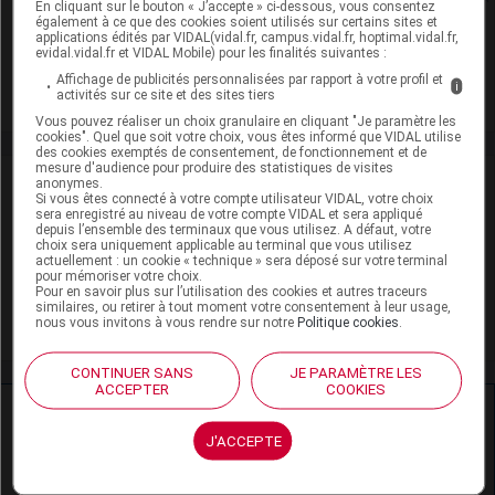
Rein
En cliquant sur le bouton « J’accepte » ci-dessous, vous consentez
également à ce que des cookies soient utilisés sur certains sites et
applications édités par VIDAL(vidal.fr, campus.vidal.fr, hoptimal.vidal.fr,
Adaptation de posologie
evidal.vidal.fr et VIDAL Mobile) pour les finalités suivantes :
Affichage de publicités personnalisées par rapport à votre profil et
i
Toxicité rénale
activités sur ce site et des sites tiers
Vous pouvez réaliser un choix granulaire en cliquant "Je paramètre les
cookies". Quel que soit votre choix, vous êtes informé que VIDAL utilise
des cookies exemptés de consentement, de fonctionnement et de
mesure d'audience pour produire des statistiques de visites
VIDAL Recos
anonymes.
Si vous êtes connecté à votre compte utilisateur VIDAL, votre choix
sera enregistré au niveau de votre compte VIDAL et sera appliqué
depuis l’ensemble des terminaux que vous utilisez. A défaut, votre
Confusion aiguë
choix sera uniquement applicable au terminal que vous utilisez
actuellement : un cookie « technique » sera déposé sur votre terminal
Schizophrénie
pour mémoriser votre choix.
Pour en savoir plus sur l’utilisation des cookies et autres traceurs
similaires, ou retirer à tout moment votre consentement à leur usage,
Trouble bipolaire
nous vous invitons à vous rendre sur notre
Politique cookies
.
CONTINUER SANS
JE PARAMÈTRE LES
ACCEPTER
COOKIES
Ressources externes complémentaires
J'ACCEPTE
En savoir plus le site du CRAT
: