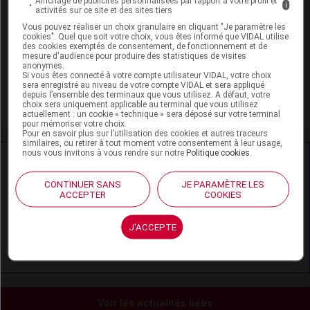
Affichage de publicités personnalisées par rapport à votre profil et
i
activités sur ce site et des sites tiers
VIDAL Recos
Vous pouvez réaliser un choix granulaire en cliquant "Je paramètre les
cookies". Quel que soit votre choix, vous êtes informé que VIDAL utilise
Confusion aiguë
des cookies exemptés de consentement, de fonctionnement et de
mesure d'audience pour produire des statistiques de visites
anonymes.
Schizophrénie
Si vous êtes connecté à votre compte utilisateur VIDAL, votre choix
sera enregistré au niveau de votre compte VIDAL et sera appliqué
depuis l’ensemble des terminaux que vous utilisez. A défaut, votre
Trouble bipolaire
choix sera uniquement applicable au terminal que vous utilisez
actuellement : un cookie « technique » sera déposé sur votre terminal
pour mémoriser votre choix.
Pour en savoir plus sur l’utilisation des cookies et autres traceurs
similaires, ou retirer à tout moment votre consentement à leur usage,
nous vous invitons à vous rendre sur notre
Politique cookies
.
Ressources externes complémentaires
CONTINUER SANS
JE PARAMÈTRE LES
En savoir plus le site du CRAT
:
ACCEPTER
COOKIES
Olanzapine - Allaitement
J'ACCEPTE
Olanzapine - Grossesse
Voir les actualités liées