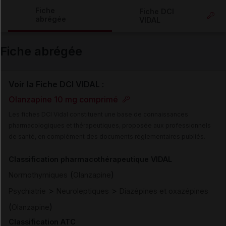
Copier l'url
Fiche
Fiche DCI
abrégée
VIDAL
Email
Fiche abrégée
Voir la Fiche DCI VIDAL :
Olanzapine 10 mg comprimé
Les fiches DCI Vidal constituent une base de connaissances
pharmacologiques et thérapeutiques, proposée aux professionnels
de santé, en complément des documents réglementaires publiés.
Classification pharmacothérapeutique VIDAL
(
)
Normothymiques
Olanzapine
>
>
Psychiatrie
Neuroleptiques
Diazépines et oxazépines
(
)
Olanzapine
Classification ATC