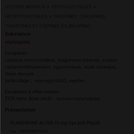
>
>
SYSTEME NERVEUX
PSYCHOLEPTIQUES
>
ANTIPSYCHOTIQUES
DIAZEPINES, OXAZEPINES,
(
)
THIAZEPINES ET OXEPINES
OLANZAPINE
Substance
olanzapine
Excipients
,
,
cellulose microcristalline
magnésium stéarate
sodium
,
,
,
carboxyméthylamidon
hypromellose
acide stéarique
titane dioxyde
pelliculage :
,
macrogol 6000
sepifilm
Excipients à effet notoire :
EEN sans dose seuil :
lactose monohydrate
Présentation
OLANZAPINE ALTER 10 mg Cpr pell Plq/28
Cip :
3400939175324