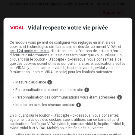
Modalités de conservation : Avant ouverture : durant 36 mois
Supprimé
Vidal respecte votre vie privée
Laboratoire
Ce module vous permet de configurer vos réglages en matière de
cookies et technologies similaires afin de décider comment VIDAL et
ses 124 sociétés tierces
effectuent des opérations de lecture et/ou
d’écriture d’informations au sein des terminaux que vous utilisez. En
Alter
cliquant sur le bouton « J’accepte » ci-dessous, vous consentez à ce
que des cookies soient utilisés sur certains sites et applications édités
par VIDAL (vidal.fr, campus.vidal.fr, hoptimal.vidal.fr, evidal.vidal.fr,
Voir la fiche laboratoire
fr.m3manabu.com et VIDAL Mobile) pour les finalités suivantes :
Mesure d’audience
i
Personnalisation des contenus de ce site
i
Rein
Personnalisation des communications vous étant adressées
i
Adaptation de posologie
Interaction avec les réseaux sociaux
i
En cliquant sur le bouton « J’accepte » ci-dessous, vous consentez
Toxicité rénale
également à ce que des cookies soient utilisés sur certains sites et
applications édités par VIDAL(vidal.fr, campus.vidal.fr, hoptimal.vidal.fr,
evidal.vidal.fr et VIDAL Mobile) pour les finalités suivantes :