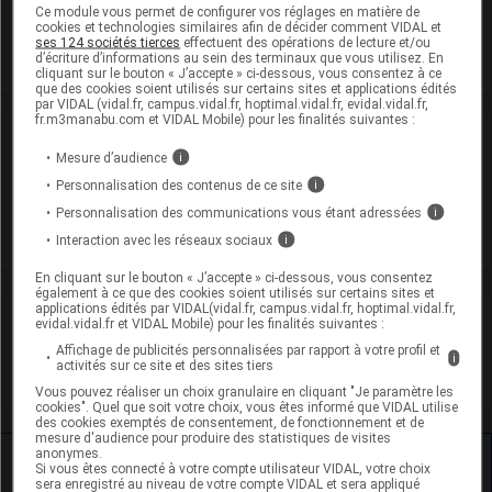
(Conserver à l'abri de la lumière)
Ce module vous permet de configurer vos réglages en matière de
cookies et technologies similaires afin de décider comment VIDAL et
Commercialisé
ses 124 sociétés tierces
effectuent des opérations de lecture et/ou
d’écriture d’informations au sein des terminaux que vous utilisez. En
cliquant sur le bouton « J’accepte » ci-dessous, vous consentez à ce
que des cookies soient utilisés sur certains sites et applications édités
par VIDAL (vidal.fr, campus.vidal.fr, hoptimal.vidal.fr, evidal.vidal.fr,
fr.m3manabu.com et VIDAL Mobile) pour les finalités suivantes :
Laboratoire
Mesure d’audience
i
Personnalisation des contenus de ce site
i
Viatris Santé
Personnalisation des communications vous étant adressées
i
Voir la fiche laboratoire
Interaction avec les réseaux sociaux
i
En cliquant sur le bouton « J’accepte » ci-dessous, vous consentez
également à ce que des cookies soient utilisés sur certains sites et
applications édités par VIDAL(vidal.fr, campus.vidal.fr, hoptimal.vidal.fr,
VIDAL Recos
evidal.vidal.fr et VIDAL Mobile) pour les finalités suivantes :
Affichage de publicités personnalisées par rapport à votre profil et
i
activités sur ce site et des sites tiers
Otite moyenne aiguë de l'enfant
Vous pouvez réaliser un choix granulaire en cliquant "Je paramètre les
cookies". Quel que soit votre choix, vous êtes informé que VIDAL utilise
des cookies exemptés de consentement, de fonctionnement et de
mesure d'audience pour produire des statistiques de visites
anonymes.
Ressources externes complémentaires
Si vous êtes connecté à votre compte utilisateur VIDAL, votre choix
sera enregistré au niveau de votre compte VIDAL et sera appliqué