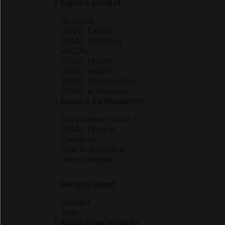
Espace produit
Boutique
VIDAL Expert
VIDAL Hoptimal
eVIDAL
VIDAL Mobile
VIDAL widget
VIDAL Sécurisation
VIDAL e-Services
Espace institutionnel
Qui sommes-nous ?
VIDAL France
Carrières
Charte éthique et
déontologique
Service client
Contact
Aide
Espace partenaires