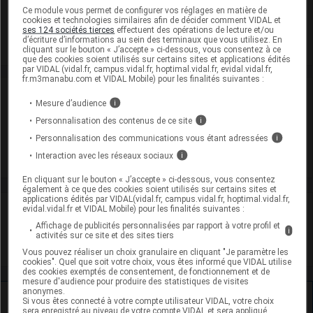
Modalités de conservation : Avant ouverture : durant 24 mois
Ce module vous permet de configurer vos réglages en matière de
cookies et technologies similaires afin de décider comment VIDAL et
Commercialisé
ses 124 sociétés tierces
effectuent des opérations de lecture et/ou
d’écriture d’informations au sein des terminaux que vous utilisez. En
cliquant sur le bouton « J’accepte » ci-dessous, vous consentez à ce
que des cookies soient utilisés sur certains sites et applications édités
par VIDAL (vidal.fr, campus.vidal.fr, hoptimal.vidal.fr, evidal.vidal.fr,
fr.m3manabu.com et VIDAL Mobile) pour les finalités suivantes :
Laboratoire
Mesure d’audience
i
Personnalisation des contenus de ce site
i
Biogaran
Personnalisation des communications vous étant adressées
i
Interaction avec les réseaux sociaux
i
Voir la fiche laboratoire
En cliquant sur le bouton « J’accepte » ci-dessous, vous consentez
également à ce que des cookies soient utilisés sur certains sites et
applications édités par VIDAL(vidal.fr, campus.vidal.fr, hoptimal.vidal.fr,
VIDAL Recos
evidal.vidal.fr et VIDAL Mobile) pour les finalités suivantes :
Affichage de publicités personnalisées par rapport à votre profil et
i
activités sur ce site et des sites tiers
Otite moyenne aiguë de l'enfant
Vous pouvez réaliser un choix granulaire en cliquant "Je paramètre les
cookies". Quel que soit votre choix, vous êtes informé que VIDAL utilise
des cookies exemptés de consentement, de fonctionnement et de
mesure d'audience pour produire des statistiques de visites
anonymes.
Ressources externes complémentaires
Si vous êtes connecté à votre compte utilisateur VIDAL, votre choix
sera enregistré au niveau de votre compte VIDAL et sera appliqué