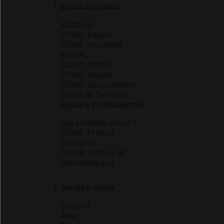
Espace produit
Boutique
VIDAL Expert
VIDAL Hoptimal
eVIDAL
VIDAL Mobile
VIDAL widget
VIDAL Sécurisation
VIDAL e-Services
Espace institutionnel
Qui sommes-nous ?
VIDAL France
Carrières
Charte éthique et
déontologique
Service client
Contact
Aide