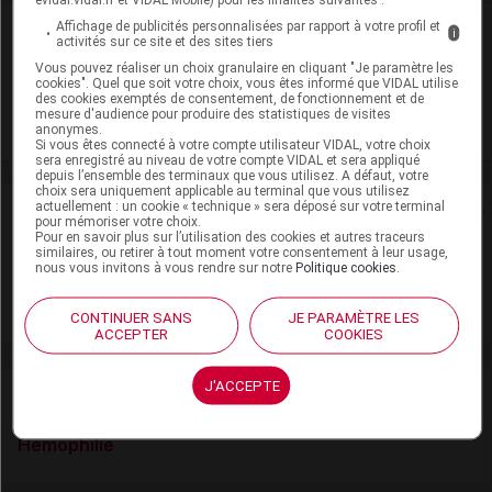
Affichage de publicités personnalisées par rapport à votre profil et
Laboratoire
i
activités sur ce site et des sites tiers
Vous pouvez réaliser un choix granulaire en cliquant "Je paramètre les
Octapharma France
cookies". Quel que soit votre choix, vous êtes informé que VIDAL utilise
des cookies exemptés de consentement, de fonctionnement et de
mesure d'audience pour produire des statistiques de visites
anonymes.
Voir la fiche laboratoire
Si vous êtes connecté à votre compte utilisateur VIDAL, votre choix
sera enregistré au niveau de votre compte VIDAL et sera appliqué
depuis l’ensemble des terminaux que vous utilisez. A défaut, votre
choix sera uniquement applicable au terminal que vous utilisez
actuellement : un cookie « technique » sera déposé sur votre terminal
Rein
pour mémoriser votre choix.
Pour en savoir plus sur l’utilisation des cookies et autres traceurs
similaires, ou retirer à tout moment votre consentement à leur usage,
Adaptation de posologie
nous vous invitons à vous rendre sur notre
Politique cookies
.
Toxicité rénale
CONTINUER SANS
JE PARAMÈTRE LES
ACCEPTER
COOKIES
J'ACCEPTE
VIDAL Recos
Hémophilie