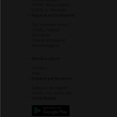
VIDAL Sécurisation
VIDAL e-Services
Espace institutionnel
Qui sommes-nous ?
VIDAL France
Carrières
Charte éthique et
déontologique
Service client
Contact
Aide
Espace partenaires
Éditeurs de logiciel
VIDAL sur votre site
Vidal Mobile