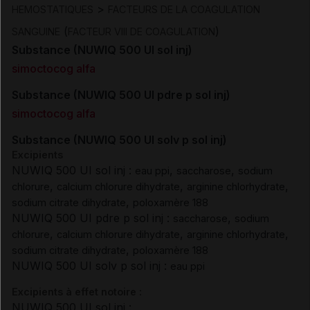
>
HEMOSTATIQUES
FACTEURS DE LA COAGULATION
(
)
SANGUINE
FACTEUR VIII DE COAGULATION
Substance (NUWIQ 500 UI sol inj)
simoctocog alfa
Substance (NUWIQ 500 UI pdre p sol inj)
simoctocog alfa
Substance (NUWIQ 500 UI solv p sol inj)
Excipients
NUWIQ 500 UI sol inj :
,
,
eau ppi
saccharose
sodium
,
,
,
chlorure
calcium chlorure dihydrate
arginine chlorhydrate
,
sodium citrate dihydrate
poloxamère 188
NUWIQ 500 UI pdre p sol inj :
,
saccharose
sodium
,
,
,
chlorure
calcium chlorure dihydrate
arginine chlorhydrate
,
sodium citrate dihydrate
poloxamère 188
NUWIQ 500 UI solv p sol inj :
eau ppi
Excipients à effet notoire :
NUWIQ 500 UI sol inj :