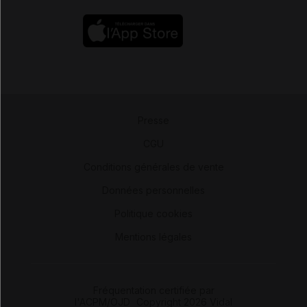
Presse
-
CGU
-
Conditions générales de vente
-
Données personnelles
-
Politique cookies
-
Mentions légales
Fréquentation certifiée par
l'ACPM/OJD
|
Copyright 2026 Vidal