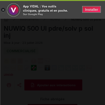
App VIDAL : Vos outils
Installer
×
cliniques, gratuits et en poche.
Sur Google Play
NUWIQ 500 UI pdre/sol
Médicaments
NUWIQ
NUWIQ 500 UI pdre/solv p sol
inj
Mise à jour : 23 juillet 2026
COMMERCIALISÉ
Légende
Ajouter aux interactions
Copier l'url
Fiche abrégée