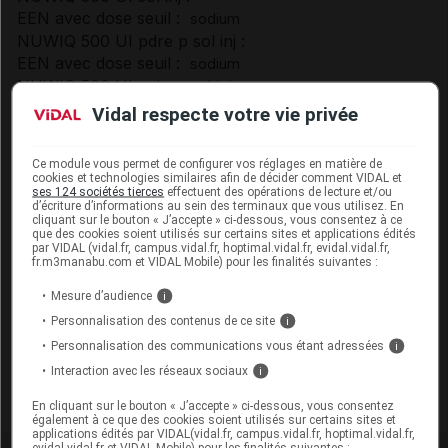
EEN avec dose seuil :
sodium
NUWIQ 500 UI pdre p sol inj :
EEN avec dose seuil :
sodium
NUWIQ 500 UI solv p sol inj :
Vidal respecte votre vie privée
Présentation
Ce module vous permet de configurer vos réglages en matière de
NUWIQ 500 UI Pdre/solv p sol inj Fl+Ser/2,5ml
cookies et technologies similaires afin de décider comment VIDAL et
ses 124 sociétés tierces
effectuent des opérations de lecture et/ou
Cip :
3400955004035
d’écriture d’informations au sein des terminaux que vous utilisez. En
Modalités de conservation : Avant ouverture : < 25° durant 1
cliquant sur le bouton « J’accepte » ci-dessous, vous consentez à ce
que des cookies soient utilisés sur certains sites et applications édités
mois (A conserver à température ambiante, Conserver à
par VIDAL (vidal.fr, campus.vidal.fr, hoptimal.vidal.fr, evidal.vidal.fr,
l'abri de la lumière, A utiliser une fois sorti du réfrigérateur,
fr.m3manabu.com et VIDAL Mobile) pour les finalités suivantes :
Conserver dans son emballage), 2° < t < 8° durant 24 mois
Mesure d’audience
i
(Conserver à l'abri de la lumière, Conserver au
Personnalisation des contenus de ce site
i
réfrigérateur, Conserver dans son emballage, Ne pas
Personnalisation des communications vous étant adressées
i
congeler)
Interaction avec les réseaux sociaux
i
Commercialisé
En cliquant sur le bouton « J’accepte » ci-dessous, vous consentez
également à ce que des cookies soient utilisés sur certains sites et
applications édités par VIDAL(vidal.fr, campus.vidal.fr, hoptimal.vidal.fr,
evidal.vidal.fr et VIDAL Mobile) pour les finalités suivantes :