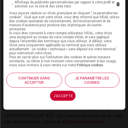
Affichage de publicités personnalisées par rapport à votre profil et
i
systémiques (syndrome DRESS), et la pustulose
activités sur ce site et des sites tiers
exanthématique aiguë généralisée (PEAG), qui
Vous pouvez réaliser un choix granulaire en cliquant "Je paramètre les
cookies". Quel que soit votre choix, vous êtes informé que VIDAL utilise
peuvent engager le pronostic vital et être d'évolution
des cookies exemptés de consentement, de fonctionnement et de
fatale ont été rapportées en association avec
mesure d'audience pour produire des statistiques de visites
anonymes.
l'utilisation d'ibuprofène (voir rubrique
Effets
Si vous êtes connecté à votre compte utilisateur VIDAL, votre choix
indésirables
). La majorité de ces réactions se sont
sera enregistré au niveau de votre compte VIDAL et sera appliqué
depuis l’ensemble des terminaux que vous utilisez. A défaut, votre
produites au cours du premier mois.
choix sera uniquement applicable au terminal que vous utilisez
actuellement : un cookie « technique » sera déposé sur votre terminal
pour mémoriser votre choix.
Si des signes et symptômes évocateurs de ces
Pour en savoir plus sur l’utilisation des cookies et autres traceurs
réactions apparaissent, l'ibuprofène doit être
similaires, ou retirer à tout moment votre consentement à leur usage,
nous vous invitons à vous rendre sur notre
Politique cookies
.
immédiatement retiré et un autre traitement doit être
envisagé (selon les besoins).
CONTINUER SANS
JE PARAMÈTRE LES
ACCEPTER
COOKIES
La varicelle peut exceptionnellement être à l'origine
de graves complications infectieuses cutanées et des
J'ACCEPTE
tissus mous. A ce jour, le rôle favorisant des AINS
dans l'aggravation de ces infections ne peut être
écarté. Il est donc prudent d'éviter l'utilisation de
NUROFENFLASH 400 mg, comprimé pelliculé en cas
de varicelle (voir rubrique
Effets indésirables
).