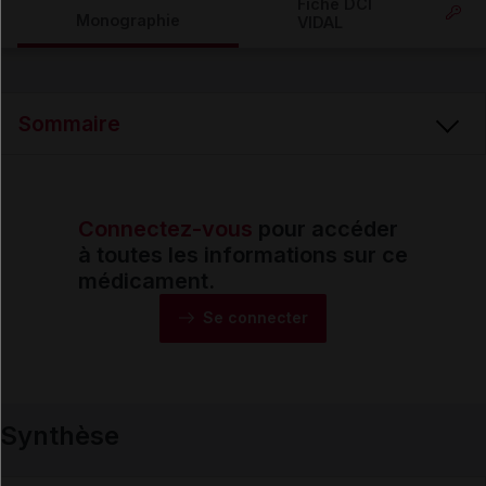
Fiche DCI
Monographie
VIDAL
Email
Sommaire
Connectez-vous
pour accéder
Synthèse
à toutes les informations sur ce
médicament.
Monographie
Se connecter
Formes et présentations
Synthèse
Composition