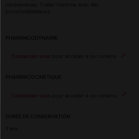
intraveineuse. Traiter l'asthme avec des
bronchodilatateurs.
PHARMACODYNAMIE
Connectez-vous
pour accéder à ce contenu
PHARMACOCINÉTIQUE
Connectez-vous
pour accéder à ce contenu
DURÉE DE CONSERVATION
3 ans