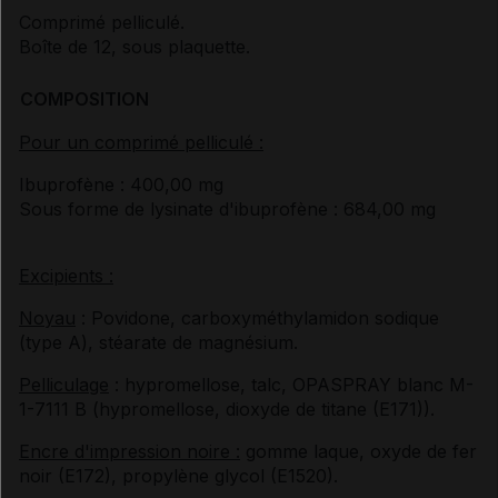
Comprimé pelliculé.
Boîte de 12, sous plaquette.
COMPOSITION
Pour un comprimé pelliculé :
Ibuprofène : 400,00 mg
Sous forme de lysinate d'ibuprofène : 684,00 mg
Excipients :
Noyau
: Povidone, carboxyméthylamidon sodique
(type A), stéarate de magnésium.
Pelliculage
: hypromellose, talc, OPASPRAY blanc M-
1-7111 B (hypromellose, dioxyde de titane (E171)).
Encre d'impression noire :
gomme laque, oxyde de fer
noir (E172), propylène glycol (E1520).