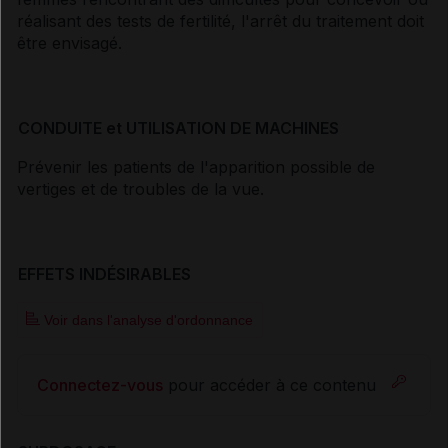
réalisant des tests de fertilité, l'arrêt du traitement doit
être envisagé.
CONDUITE et UTILISATION DE MACHINES
Prévenir les patients de l'apparition possible de
vertiges et de troubles de la vue.
EFFETS INDÉSIRABLES
Voir dans l'analyse d'ordonnance
Connectez-vous
pour accéder à ce contenu