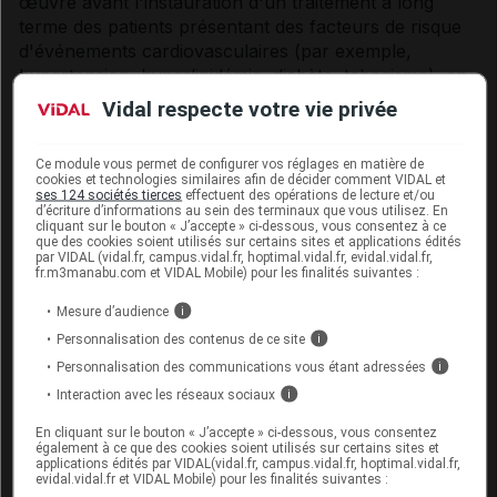
œuvre avant l'instauration d'un traitement à long
terme des patients présentant des facteurs de risque
d'événements cardiovasculaires (par exemple,
hypertension, hyperlipidémie, diabète, tabagisme), en
particulier si des doses élevées (2 400 mg/jour) sont
Vidal respecte votre vie privée
nécessaires.
Des cas de syndrome de Kounis ont été rapportés
Ce module vous permet de configurer vos réglages en matière de
cookies et technologies similaires afin de décider comment VIDAL et
chez des patients traités par l'ibuprofène. Le
ses 124 sociétés tierces
effectuent des opérations de lecture et/ou
d’écriture d’informations au sein des terminaux que vous utilisez. En
syndrome de Kounis se caractérise par des
cliquant sur le bouton « J’accepte » ci-dessous, vous consentez à ce
symptômes cardiovasculaires secondaires à une
que des cookies soient utilisés sur certains sites et applications édités
par VIDAL (vidal.fr, campus.vidal.fr, hoptimal.vidal.fr, evidal.vidal.fr,
réaction allergique ou d'hypersensibilité, associés à la
fr.m3manabu.com et VIDAL Mobile) pour les finalités suivantes :
constriction des artères coronaires, susceptibles de
provoquer un infarctus du myocarde.
Mesure d’audience
i
Personnalisation des contenus de ce site
i
Réactions indésirables cutanées sévères
Personnalisation des communications vous étant adressées
i
Interaction avec les réseaux sociaux
Des réactions indésirables cutanées sévères, y
i
compris la dermatite exfoliatrice, l'érythème
En cliquant sur le bouton « J’accepte » ci-dessous, vous consentez
polymorphe, le syndrome de Stevens-Johnson, la
également à ce que des cookies soient utilisés sur certains sites et
applications édités par VIDAL(vidal.fr, campus.vidal.fr, hoptimal.vidal.fr,
nécrolyse épidermique toxique, une réaction
evidal.vidal.fr et VIDAL Mobile) pour les finalités suivantes :
médicamenteuse avec éosinophilie et symptômes