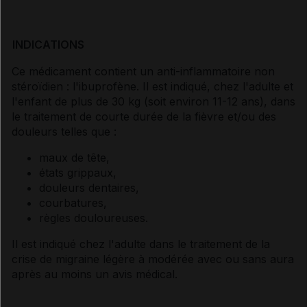
INDICATIONS
Ce médicament contient un anti-inflammatoire non
stéroïdien : l'ibuprofène. Il est indiqué, chez l'adulte et
l'enfant de plus de 30 kg (soit environ 11-12 ans), dans
le traitement de courte durée de la fièvre et/ou des
douleurs telles que :
maux de tête,
états grippaux,
douleurs dentaires,
courbatures,
règles douloureuses.
Il est indiqué chez l'adulte dans le traitement de la
crise de migraine légère à modérée avec ou sans aura
après au moins un avis médical.