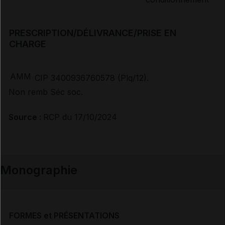
PRESCRIPTION/DÉLIVRANCE/PRISE EN
CHARGE
AMM
CIP 3400936760578 (Plq/12).
Non remb Séc soc.
Source :
RCP du 17/10/2024
Monographie
FORMES et PRÉSENTATIONS