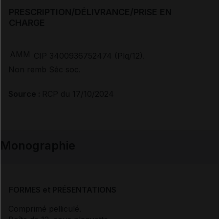
PRESCRIPTION/DÉLIVRANCE/PRISE EN
CHARGE
AMM
CIP 3400936752474 (Plq/12).
Non remb Séc soc.
Source :
RCP du 17/10/2024
Monographie
FORMES et PRÉSENTATIONS
Comprimé pelliculé.