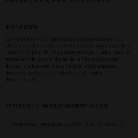
isopropylique, butanol, éthanol dihydraté, eau purifiée.
INDICATIONS
Ce médicament contient un anti-inflammatoire non
stéroïdien : l'ibuprofène. Il est indiqué, chez l'adulte et
l'enfant de plus de 20 kg (soit environ 6 ans), dans le
traitement de courte durée de la fièvre et/ou des
douleurs telles que maux de tête, états grippaux,
douleurs dentaires, courbatures et règles
douloureuses.
POSOLOGIE ET MODE D'ADMINISTRATION
Connectez-vous
pour accéder à ce contenu