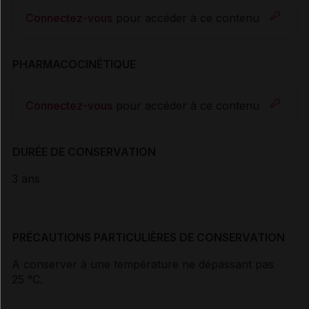
Connectez-vous
pour accéder à ce contenu
PHARMACOCINÉTIQUE
Connectez-vous
pour accéder à ce contenu
DURÉE DE CONSERVATION
3 ans
PRÉCAUTIONS PARTICULIÈRES DE CONSERVATION
A conserver à une température ne dépassant pas
25 °C.