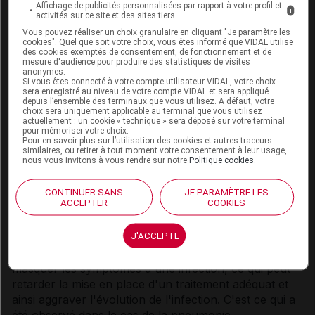
Affichage de publicités personnalisées par rapport à votre profil et
i
activités sur ce site et des sites tiers
Si des signes et symptômes évocateurs de ces
réactions apparaissent, l'ibuprofène doit être
Vous pouvez réaliser un choix granulaire en cliquant "Je paramètre les
cookies". Quel que soit votre choix, vous êtes informé que VIDAL utilise
immédiatement retiré et un autre traitement doit être
des cookies exemptés de consentement, de fonctionnement et de
mesure d'audience pour produire des statistiques de visites
envisagé (selon les besoins).
anonymes.
Si vous êtes connecté à votre compte utilisateur VIDAL, votre choix
La varicelle peut exceptionnellement être à l'origine
sera enregistré au niveau de votre compte VIDAL et sera appliqué
depuis l’ensemble des terminaux que vous utilisez. A défaut, votre
de graves complications infectieuses cutanées et des
choix sera uniquement applicable au terminal que vous utilisez
tissus mous. A ce jour, le rôle favorisant des AINS
actuellement : un cookie « technique » sera déposé sur votre terminal
pour mémoriser votre choix.
dans l'aggravation de ces infections ne peut être
Pour en savoir plus sur l’utilisation des cookies et autres traceurs
similaires, ou retirer à tout moment votre consentement à leur usage,
écarté. Il est donc prudent d'éviter l'utilisation de
nous vous invitons à vous rendre sur notre
Politique cookies
.
NUROFENFLASH 200 mg, comprimé pelliculé en cas
de varicelle (voir rubrique
Effets indésirables
).
CONTINUER SANS
JE PARAMÈTRE LES
ACCEPTER
COOKIES
Dissimulation des symptômes d'une infection sous-
jacente
J'ACCEPTE
NUROFENFLASH 200 mg, comprimé pelliculé peut
masquer les symptômes d'une infection, ce qui peut
retarder la mise en place d'un traitement adéquat et
ainsi aggraver l'évolution de l'infection. C'est ce qui a