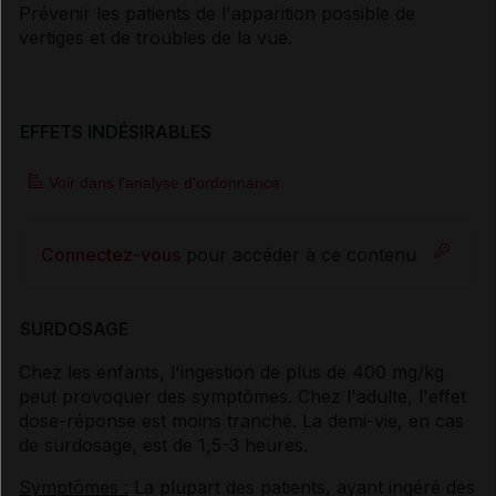
Prévenir les patients de l'apparition possible de
vertiges et de troubles de la vue.
EFFETS INDÉSIRABLES
Voir dans l'analyse d'ordonnance
Connectez-vous
pour accéder à ce contenu
SURDOSAGE
Chez les enfants, l'ingestion de plus de 400 mg/kg
peut provoquer des symptômes. Chez l'adulte, l'effet
dose-réponse est moins tranché. La demi-vie, en cas
de surdosage, est de 1,5-3 heures.
Symptômes :
La plupart des patients, ayant ingéré des