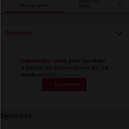
Fiche DCI
Monographie
VIDAL
Email
Sommaire
Connectez-vous
pour accéder
Synthèse
à toutes les informations sur ce
médicament.
Monographie
Se connecter
Formes et présentations
Synthèse
Composition