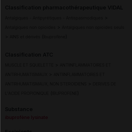
Indications
Classification pharmacothérapeutique VIDAL
>
Antalgiques - Antipyrétiques - Antispasmodiques
Posologie et mode d'administration
>
Antalgiques non opioïdes
Antalgiques non opioïdes seuls
>
(
)
AINS et dérivés
Ibuprofène
Contre-indications
Classification ATC
Mises en garde et précautions d'emploi
>
MUSCLE ET SQUELETTE
ANTIINFLAMMATOIRES ET
Interactions
>
ANTIRHUMATISMAUX
ANTIINFLAMMATOIRES ET
>
ANTIRHUMATISMAUX, NON STEROIDIENS
DERIVES DE
Fertilité/grossesse/allaitement
(
)
L'ACIDE PROPIONIQUE
IBUPROFENE
Conduite et utilisation de machines
Substance
ibuprofène lysinate
Effets indésirables
Excipients