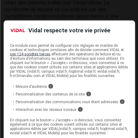
chez des patients traités par l'ibuprofène. Le
syndrome de Kounis se caractérise par des
symptômes cardiovasculaires secondaires à une
réaction allergique ou d'hypersensibilité, associés à la
constriction des artères coronaires, susceptibles de
Vidal respecte votre vie privée
provoquer un infarctus du myocarde.
Ce module vous permet de configurer vos réglages en matière de
Réactions indésirables cutanées sévères
cookies et technologies similaires afin de décider comment VIDAL et
ses 124 sociétés tierces
effectuent des opérations de lecture et/ou
d’écriture d’informations au sein des terminaux que vous utilisez. En
Des réactions indésirables cutanées sévères, y
cliquant sur le bouton « J’accepte » ci-dessous, vous consentez à ce
compris la dermatite exfoliatrice, l'érythème
que des cookies soient utilisés sur certains sites et applications édités
par VIDAL (vidal.fr, campus.vidal.fr, hoptimal.vidal.fr, evidal.vidal.fr,
polymorphe, le syndrome de Stevens-Johnson, la
fr.m3manabu.com et VIDAL Mobile) pour les finalités suivantes :
nécrolyse épidermique toxique, une réaction
médicamenteuse avec éosinophilie et symptômes
Mesure d’audience
i
systémiques (syndrome DRESS), et la pustulose
Personnalisation des contenus de ce site
i
exanthématique aiguë généralisée (PEAG), qui
Personnalisation des communications vous étant adressées
i
peuvent engager le pronostic vital et être d'évolution
Interaction avec les réseaux sociaux
i
fatale ont été rapportées en association avec
l'utilisation d'ibuprofène (voir rubrique
Effets
En cliquant sur le bouton « J’accepte » ci-dessous, vous consentez
également à ce que des cookies soient utilisés sur certains sites et
indésirables
). La majorité de ces réactions se sont
applications édités par VIDAL(vidal.fr, campus.vidal.fr, hoptimal.vidal.fr,
evidal.vidal.fr et VIDAL Mobile) pour les finalités suivantes :
produites au cours du premier mois.