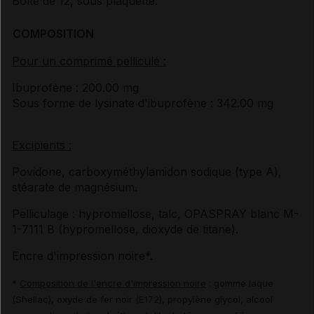
Boîte de 12, sous plaquette.
COMPOSITION
Pour un comprimé pelliculé :
Ibuprofène : 200.00 mg
Sous forme de lysinate d'ibuprofène : 342.00 mg
Excipients :
Povidone, carboxyméthylamidon sodique (type A),
stéarate de magnésium.
Pelliculage : hypromellose, talc, OPASPRAY blanc M-
1-7111 B (hypromellose, dioxyde de titane).
Encre d'impression noire*.
*
Composition de l'encre d'impression noire
: gomme laque
(Shellac), oxyde de fer noir (E172), propylène glycol, alcool