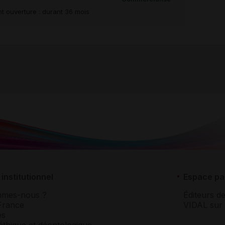
t ouverture : durant 36 mois
institutionnel
Espace pa
mmes-nous ?
Éditeurs de
France
VIDAL sur 
es
éthique et déontologique