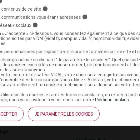
i
 contenus de ce site
i
,
,
,
 sel de Na
sodium laurylsulfate
sodium citrate
silice
s communications vous étant adressées
i
,
,
talc
carmellose sodique
macrogol 6000
 réseaux sociaux
i
 dioxyde
on « J’accepte » ci-dessous, vous consentez également à ce que des co
,
,
,
,
tions édités par VIDAL(vidal.fr, campus.vidal.fr, hoptimal.vidal.fr, evidal.
ire
gomme laque
fer noir oxyde
propylèneglycol
tes :
,
hanol dihydrate
eau purifiée
s personnalisées par rapport à votre profil et activités sur ce site et d
choix granulaire en cliquant "Je paramètre les cookies". Quel que soit 
ise des cookies exemptés de consentement, de fonctionnement et de 
rose
es de visites anonymes.
m
 votre compte utilisateur VIDAL, votre choix sera enregistré au nivea
l’ensemble des terminaux que vous utilisez. A défaut, votre choix ser
ilisez actuellement : un cookie « technique » sera déposé sur votre te
’utilisation des cookies et autres traceurs similaires, ou retirer à tou
lq/10 (20)
ge, nous vous invitons à vous rendre sur notre
Politique cookies
.
Commercialisé
t ouverture : durant 36 mois
CCEPTER
JE PARAMÈTRE LES COOKIES
lq/30
Commercialisé