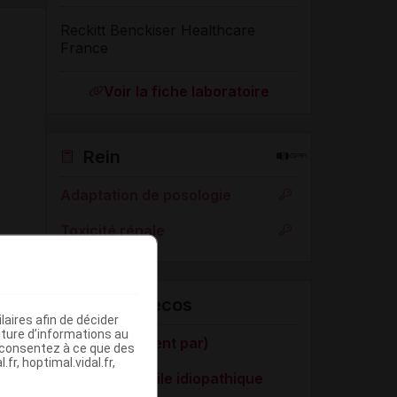
Reckitt Benckiser Healthcare
France
Voir la fiche laboratoire
Rein
Adaptation de posologie
Toxicité rénale
VIDAL Recos
aires afin de décider
iture d’informations au
AINS (traitement par)
s consentez à ce que des
fr, hoptimal.vidal.fr,
Arthrite juvénile idiopathique