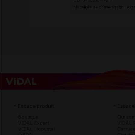
Cip :
3400938414219
Modalités de conservation : Avan
Espace produit
Espace 
Boutique
Qui so
VIDAL Expert
VIDAL 
VIDAL Hoptimal
Carrièr
eVIDAL
Charte 