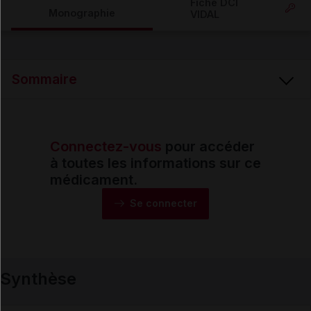
Fiche DCI
Monographie
VIDAL
Email
Sommaire
Connectez-vous
pour accéder
Synthèse
à toutes les informations sur ce
médicament.
Monographie
Se connecter
Formes et présentations
Synthèse
Composition