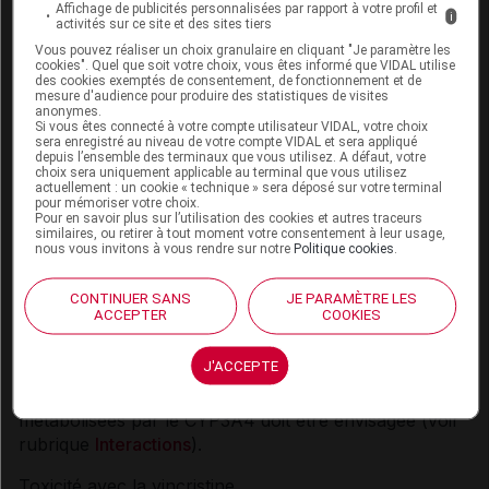
Affichage de publicités personnalisées par rapport à votre profil et
i
activités sur ce site et des sites tiers
Interactions médicamenteuses
Vous pouvez réaliser un choix granulaire en cliquant "Je paramètre les
cookies". Quel que soit votre choix, vous êtes informé que VIDAL utilise
Le posaconazole est un inhibiteur du CYP3A4 et doit
des cookies exemptés de consentement, de fonctionnement et de
être utilisé uniquement dans des circonstances
mesure d'audience pour produire des statistiques de visites
anonymes.
particulières au cours d'un traitement avec d'autres
Si vous êtes connecté à votre compte utilisateur VIDAL, votre choix
sera enregistré au niveau de votre compte VIDAL et sera appliqué
médicaments métabolisés par le CYP3A4 (voir
depuis l’ensemble des terminaux que vous utilisez. A défaut, votre
rubrique
Interactions
).
choix sera uniquement applicable au terminal que vous utilisez
actuellement : un cookie « technique » sera déposé sur votre terminal
pour mémoriser votre choix.
Midazolam et autres benzodiazépines
Pour en savoir plus sur l’utilisation des cookies et autres traceurs
similaires, ou retirer à tout moment votre consentement à leur usage,
nous vous invitons à vous rendre sur notre
Politique cookies
.
Du fait du risque de sédation prolongée et de
dépression respiratoire possible, l'administration
concomitante de posaconazole et de toute
CONTINUER SANS
JE PARAMÈTRE LES
ACCEPTER
COOKIES
benzodiazépine métabolisée par le CYP3A4 (par
exemple midazolam, triazolam, alprazolam) ne doit
J'ACCEPTE
être envisagée qu'en cas de claire nécessité. Une
adaptation de la dose des benzodiazépines
métabolisées par le CYP3A4 doit être envisagée (voir
rubrique
Interactions
).
Toxicité avec la vincristine