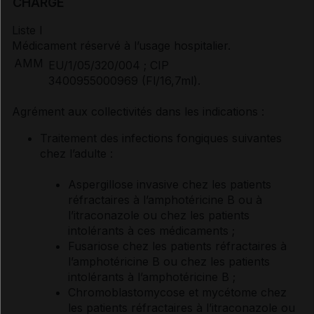
CHARGE
Prescription/délivrance/prise en charge
Liste I
Médicament réservé à l’usage hospitalier.
AMM
EU/1/05/320/004 ; CIP
3400955000969 (Fl/16,7ml).
Documents de référence
Agrément aux collectivités dans les indications :
Traitement des infections fongiques suivantes
Synthèse d'avis HAS
chez l’adulte :
Aspergillose invasive chez les patients
Avis de la transparence (SMR/ASMR) (2)
réfractaires à l’amphotéricine B ou à
l’itraconazole ou chez les patients
intolérants à ces médicaments ;
Fusariose chez les patients réfractaires à
l’amphotéricine B ou chez les patients
intolérants à l’amphotéricine B ;
Chromoblastomycose et mycétome chez
les patients réfractaires à l’itraconazole ou