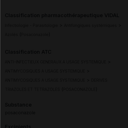
Indications
Classification pharmacothérapeutique VIDAL
Posologie et mode d'administration
>
>
Infectiologie - Parasitologie
Antifongiques systémiques
(
)
Azolés
Posaconazole
Contre-indications
Classification ATC
Mises en garde et précautions d'emploi
>
ANTI-INFECTIEUX GENERAUX A USAGE SYSTEMIQUE
Interactions
>
ANTIMYCOSIQUES A USAGE SYSTEMIQUE
>
ANTIMYCOSIQUES A USAGE SYSTEMIQUE
DERIVES
Fertilité/grossesse/allaitement
(
)
TRIAZOLES ET TETRAZOLES
POSACONAZOLE
Conduite et utilisation de machines
Substance
posaconazole
Effets indésirables
Excipients