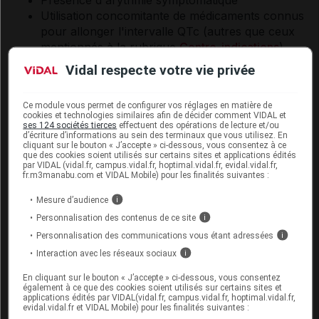
Présence d'arythmie symptomatique
Utilisation concomitante de médicaments connus
pour allonger l'intervalle QTc (autres que ceux
mentionnés à la rubrique
Contre-indications
).
Vidal respecte votre vie privée
Les troubles électrolytiques, particulièrement ceux liés
aux taux de potassium, de magnésium ou de calcium,
doivent être surveillés et corrigés, si nécessaire, avant
Ce module vous permet de configurer vos réglages en matière de
cookies et technologies similaires afin de décider comment VIDAL et
le début et au cours du traitement par posaconazole.
ses 124 sociétés tierces
effectuent des opérations de lecture et/ou
d’écriture d’informations au sein des terminaux que vous utilisez. En
cliquant sur le bouton « J’accepte » ci-dessous, vous consentez à ce
Après administration de posaconazole solution à
que des cookies soient utilisés sur certains sites et applications édités
diluer pour perfusion chez des patients, les
par VIDAL (vidal.fr, campus.vidal.fr, hoptimal.vidal.fr, evidal.vidal.fr,
fr.m3manabu.com et VIDAL Mobile) pour les finalités suivantes :
concentrations plasmatiques maximales (C
)
max
moyennes sont 4 fois plus élevées qu'après
Mesure d’audience
i
l'administration de la suspension buvable. Une
Personnalisation des contenus de ce site
i
majoration de l'effet sur l'intervalle QTc ne peut être
Personnalisation des communications vous étant adressées
i
exclue. Une prudence particulière est recommandée
Interaction avec les réseaux sociaux
i
lorsque le posaconazole est administré par voie
périphérique, car la durée de perfusion recommandée
En cliquant sur le bouton « J’accepte » ci-dessous, vous consentez
également à ce que des cookies soient utilisés sur certains sites et
de 30 minutes peut entraîner une augmentation
applications édités par VIDAL(vidal.fr, campus.vidal.fr, hoptimal.vidal.fr,
supplémentaire de la C
.
evidal.vidal.fr et VIDAL Mobile) pour les finalités suivantes :
max