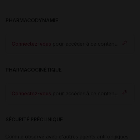
PHARMACODYNAMIE
Connectez-vous
pour accéder à ce contenu
PHARMACOCINÉTIQUE
Connectez-vous
pour accéder à ce contenu
SÉCURITÉ PRÉCLINIQUE
Comme observé avec d'autres agents antifongiques