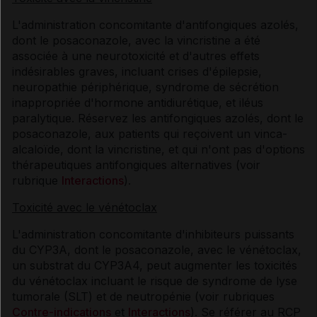
L'administration concomitante d'antifongiques azolés,
dont le posaconazole, avec la vincristine a été
associée à une neurotoxicité et d'autres effets
indésirables graves, incluant crises d'épilepsie,
neuropathie périphérique, syndrome de sécrétion
inappropriée d'hormone antidiurétique, et iléus
paralytique. Réservez les antifongiques azolés, dont le
posaconazole, aux patients qui reçoivent un vinca-
alcaloïde, dont la vincristine, et qui n'ont pas d'options
thérapeutiques antifongiques alternatives (voir
rubrique
Interactions
).
Toxicité avec le vénétoclax
L'administration concomitante d'inhibiteurs puissants
du CYP3A, dont le posaconazole, avec le vénétoclax,
un substrat du CYP3A4, peut augmenter les toxicités
du vénétoclax incluant le risque de syndrome de lyse
tumorale (SLT) et de neutropénie (voir rubriques
Contre-indications
et
Interactions
). Se référer au RCP