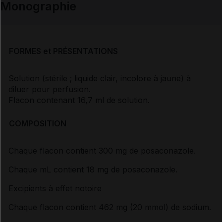
Monographie
FORMES et PRÉSENTATIONS
Solution (stérile ; liquide clair, incolore à jaune) à
diluer pour perfusion.
Flacon contenant 16,7 ml de solution.
COMPOSITION
Chaque flacon contient 300 mg de posaconazole.
Chaque mL contient 18 mg de posaconazole.
Excipients à effet notoire
Chaque flacon contient 462 mg (20 mmol) de sodium.