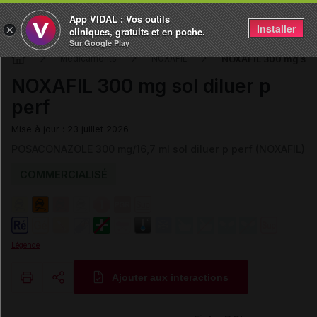
App VIDAL : Vos outils
Installer
×
cliniques, gratuits et en poche.
Sur Google Play
NOXAFIL 300 mg sol d
Médicaments
NOXAFIL
NOXAFIL 300 mg sol diluer p
perf
Mise à jour : 23 juillet 2026
POSACONAZOLE 300 mg/16,7 ml sol diluer p perf (NOXAFIL)
COMMERCIALISÉ
Légende
Ajouter aux interactions
Copier l'url