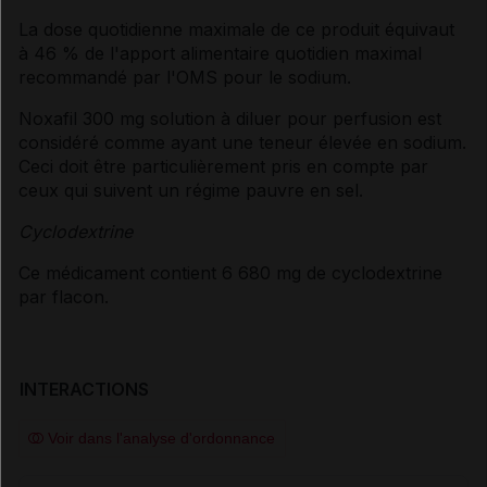
La dose quotidienne maximale de ce produit équivaut
à 46 % de l'apport alimentaire quotidien maximal
recommandé par l'OMS pour le sodium.
Noxafil 300 mg solution à diluer pour perfusion est
considéré comme ayant une teneur élevée en sodium.
Ceci doit être particulièrement pris en compte par
ceux qui suivent un régime pauvre en sel.
Cyclodextrine
Ce médicament contient 6 680 mg de cyclodextrine
par flacon.
INTERACTIONS
Voir dans l'analyse d'ordonnance