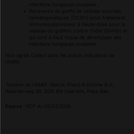
infections fongiques invasives ;
Receveurs de greffe de cellules souches
hématopoïétiques (GCSH) sous traitement
immunosuppresseur à haute-dose pour la
maladie du greffon contre l’hôte (GVHD) et
qui sont à haut risque de développer des
infections fongiques invasives.
Non agréé Collect dans les autres indications de
l’AMM.
Titulaire de l'AMM :
Merck Sharp & Dohme B.V.,
Waarderweg 39, 2031 BN Haarlem, Pays-Bas.
Source :
RCP du 05/03/2026