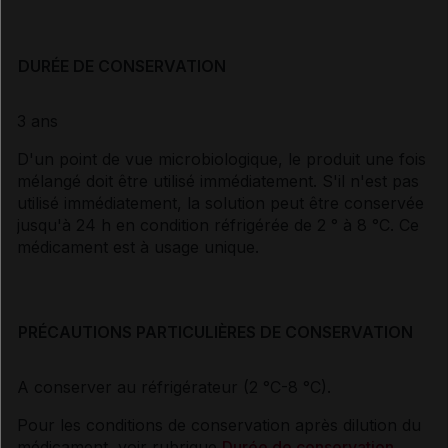
DURÉE DE CONSERVATION
3 ans
D'un point de vue microbiologique, le produit une fois
mélangé doit être utilisé immédiatement. S'il n'est pas
utilisé immédiatement, la solution peut être conservée
jusqu'à 24 h en condition réfrigérée de 2 ° à 8 °C. Ce
médicament est à usage unique.
PRÉCAUTIONS PARTICULIÈRES DE CONSERVATION
A conserver au réfrigérateur (2 °C-8 °C).
Pour les conditions de conservation après dilution du
médicament, voir rubrique
Durée de conservation
.