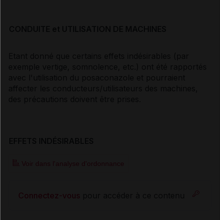
CONDUITE et UTILISATION DE MACHINES
Etant donné que certains effets indésirables (par
exemple vertige, somnolence, etc.) ont été rapportés
avec l'utilisation du posaconazole et pourraient
affecter les conducteurs/utilisateurs des machines,
des précautions doivent être prises.
EFFETS INDÉSIRABLES
Voir dans l'analyse d'ordonnance
Connectez-vous
pour accéder à ce contenu