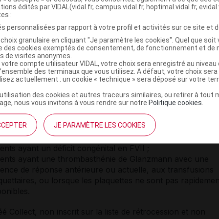
inscrit sur la liste des spécialités prises en charge en sus
tions édités par VIDAL(vidal.fr, campus.vidal.fr, hoptimal.vidal.fr, evidal.
tes :
dans les indications suivantes :
s personnalisées par rapport à votre profil et activités sur ce site et d
nt des épisodes hémorragiques et dans la prévention des
choix granulaire en cliquant "Je paramètre les cookies". Quel que soit 
ies survenant lors d'interventions chirurgicales ou de
ise des cookies exemptés de consentement, de fonctionnement et de 
es invasives pour les groupes de patients suivants :
es de visites anonymes.
 votre compte utilisateur VIDAL, votre choix sera enregistré au nivea
l’ensemble des terminaux que vous utilisez. A défaut, votre choix ser
ients ayant une hémophilie congénitale avec inhibiteurs
ilisez actuellement : un cookie « technique » sera déposé sur votre te
igés contre les facteurs de coagulation VIII ou IX de titre
 Unités Bethesda (UB) ;
’utilisation des cookies et autres traceurs similaires, ou retirer à tou
ge, nous vous invitons à vous rendre sur notre
Politique cookies
.
ients ayant une hémophilie congénitale chez lesquels une
te réponse anamnestique à l'administration de facteur VIII
CCEPTER
JE PARAMÈTRE LES COOKIES
de facteur IX est prévisible ;
ients ayant une hémophilie acquise ;
ients ayant un déficit congénital en FVII ;
ients ayant une thrombasthénie de Glanzmann avec une
ence de réponse antérieure ou actuelle, aux transfusions
quettaires, ou lorsque les plaquettes ne sont pas rapidemen
ponibles.
 Collect, non inscrit sur la liste de rétrocession et non