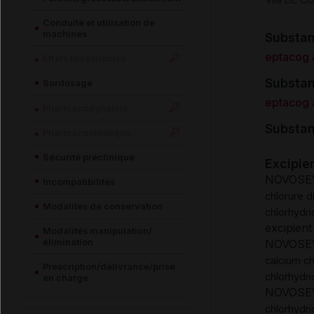
Conduite et utilisation de
machines
Substan
eptacog a
Effets indésirables
Substan
Surdosage
eptacog a
Pharmacodynamie
Substan
Pharmacocinétique
Sécurité préclinique
Excipie
NOVOSEVE
Incompatibilités
chlorure d
Modalités de conservation
chlorhydr
excipient
Modalités manipulation/
élimination
NOVOSEVE
calcium ch
Prescription/délivrance/prise
chlorhydr
en charge
NOVOSEVE
chlorhydr