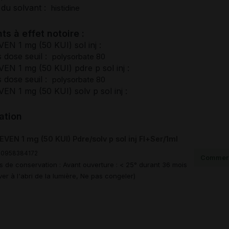
 du solvant :
histidine
ts à effet notoire :
N 1 mg (50 KUI) sol inj :
 dose seuil :
polysorbate 80
N 1 mg (50 KUI) pdre p sol inj :
 dose seuil :
polysorbate 80
N 1 mg (50 KUI) solv p sol inj :
ation
EN 1 mg (50 KUI) Pdre/solv p sol inj Fl+Ser/1ml
00958384172
Commerc
s de conservation : Avant ouverture : < 25° durant 36 mois
er à l'abri de la lumière, Ne pas congeler)