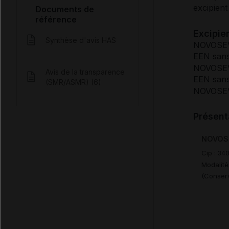
excipient
Documents de
référence
Excipien
Synthèse d'avis HAS
NOVOSEVE
EEN sans
NOVOSEVE
Avis de la transparence
EEN sans
(SMR/ASMR) (6)
NOVOSEVE
Présent
NOVOSEV
Cip :
34
Modalité
(Conserv