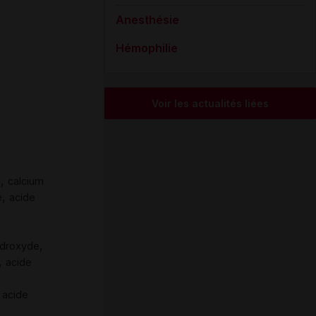
Anesthésie
Hémophilie
Voir les actualités liées
,
e
calcium
,
e
acide
,
ydroxyde
,
acide
,
acide