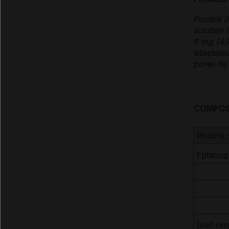
Poudre (l
solution 
8 mg (40
adaptateu
pores de 
COMPOS
Poudre :
Eptacog 
(soit re