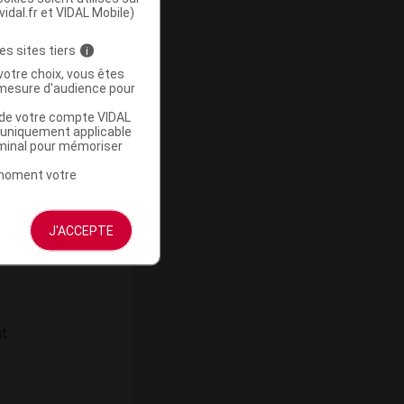
vidal.fr et VIDAL Mobile)
es sites tiers
i
votre choix, vous êtes
mesure d'audience pour
u de votre compte VIDAL
a uniquement applicable
rminal pour mémoriser
t moment votre
J'ACCEPTE
t