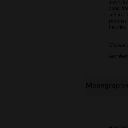
inscrit s
dans l'i
sévères 
réponse 
l'étude).
Titulaire
Représent
Monographi
FORMES 