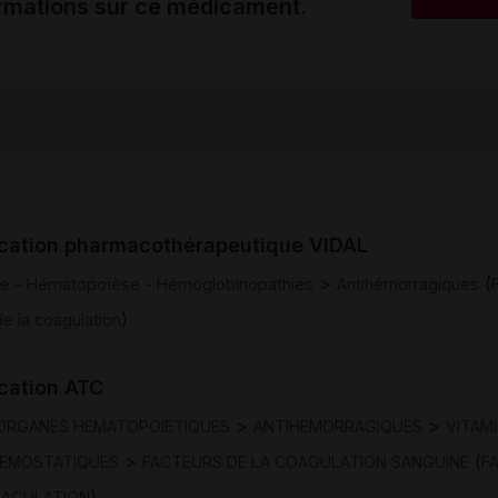
ormations sur ce médicament.
ication pharmacothérapeutique VIDAL
>
(
e - Hématopoïèse - Hémoglobinopathies
Antihémorragiques
)
e la coagulation
ication ATC
>
>
ORGANES HEMATOPOIETIQUES
ANTIHEMORRAGIQUES
VITAMI
>
(
HEMOSTATIQUES
FACTEURS DE LA COAGULATION SANGUINE
F
)
COAGULATION