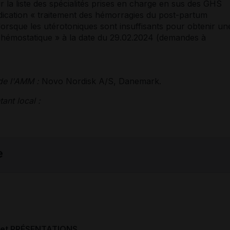
ur la liste des spécialités prises en charge en sus des GHS
ndication « traitement des hémorragies du post-partum
lorsque les utérotoniques sont insuffisants pour obtenir un
hémostatique » à la date du 29.02.2024 (demandes à
 de l'AMM :
Novo Nordisk A/S, Danemark.
ant local :
e
et PRÉSENTATIONS