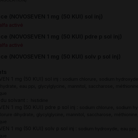
ce (NOVOSEVEN 1 mg (50 KUI) sol inj)
lfa activé
ce (NOVOSEVEN 1 mg (50 KUI) pdre p sol inj)
lfa activé
ce (NOVOSEVEN 1 mg (50 KUI) solv p sol inj)
nts
N 1 mg (50 KUI) sol inj :
,
sodium chlorure
sodium hydroxyd
,
,
,
,
,
ihydrate
eau ppi
glycylglycine
mannitol
saccharose
méthionin
ique
 du solvant :
histidine
N 1 mg (50 KUI) pdre p sol inj :
,
sodium chlorure
sodium h
,
,
,
,
lorure dihydrate
glycylglycine
mannitol
saccharose
méthionine
ique
N 1 mg (50 KUI) solv p sol inj :
,
sodium hydroxyde
eau ppi
ique