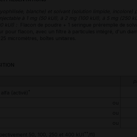
yophilisée, blanche) et solvant (solution limpide, incolore) 
injectable à 1 mg (50 kUI), à 2 mg (100 kUI), à 5 mg (250 kU
0 kUI) :
Flacon de poudre + 1 seringue préremplie de solv
r pour flacon, avec un filtre à particules intégré, d'un dia
25 micromètres, boîtes unitaires.
ITION
p
*
alfa (activé)
ou
ou
ou
**
spectivement 50, 100, 250 et 400 kUI
/fl)