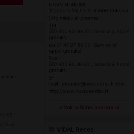
NOVO NORDISK
12, cours Michelet
.
92800
Puteaux
Info médic et pharma :
Tél
:
ou 01 41 97 65 00 (Service et
appel gratuits)
Fax
:
Facteurs
E-
mail : infomed@novonordisk.com
http://www.novonordisk.fr
Voir la fiche laboratoire
NE K ET
ACTEUR
VIDAL Recos