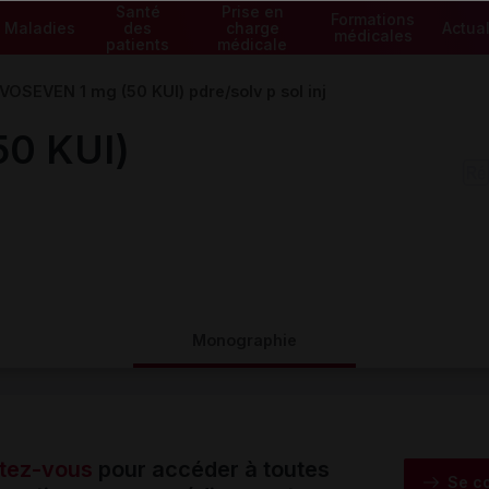
Santé
Prise en
Formations
Maladies
des
charge
Actual
médicales
patients
médicale
OSEVEN 1 mg (50 KUI) pdre/solv p sol inj
0 KUI)
Monographie
tez-vous
pour accéder à toutes
Se c