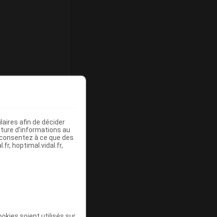
aires afin de décider
iture d’informations au
s consentez à ce que des
fr, hoptimal.vidal.fr,
okies soient utilisés sur