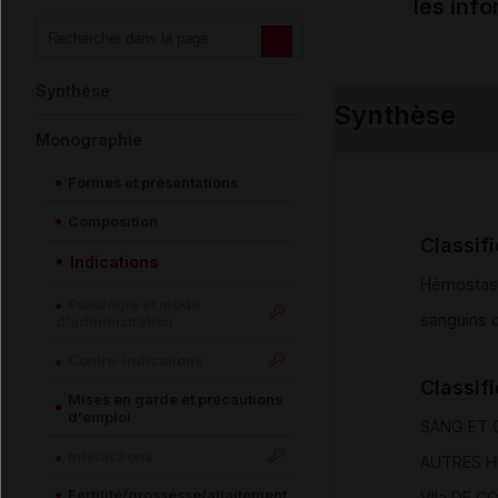
les inf
Synthèse
Synthèse
Monographie
Formes et présentations
Composition
Classif
Indications
Hémostas
Posologie et mode
sanguins d
d'administration
Contre-indications
Classif
Mises en garde et précautions
d'emploi
SANG ET 
Interactions
AUTRES 
Fertilité/grossesse/allaitement
VIIa DE 