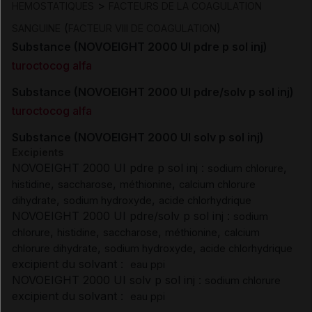
>
HEMOSTATIQUES
FACTEURS DE LA COAGULATION
(
)
SANGUINE
FACTEUR VIII DE COAGULATION
Substance (NOVOEIGHT 2000 UI pdre p sol inj)
turoctocog alfa
Substance (NOVOEIGHT 2000 UI pdre/solv p sol inj)
turoctocog alfa
Substance (NOVOEIGHT 2000 UI solv p sol inj)
Excipients
NOVOEIGHT 2000 UI pdre p sol inj :
,
sodium chlorure
,
,
,
histidine
saccharose
méthionine
calcium chlorure
,
,
dihydrate
sodium hydroxyde
acide chlorhydrique
NOVOEIGHT 2000 UI pdre/solv p sol inj :
sodium
,
,
,
,
chlorure
histidine
saccharose
méthionine
calcium
,
,
chlorure dihydrate
sodium hydroxyde
acide chlorhydrique
excipient du solvant :
eau ppi
NOVOEIGHT 2000 UI solv p sol inj :
sodium chlorure
excipient du solvant :
eau ppi