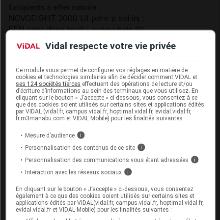
Excipients à effet notoire :
NOVOEIGHT 2000 UI pdre p sol inj :
EEN sans dose seuil :
polysorbate 80
NOVOEIGHT 2000 UI pdre/solv p sol inj :
Vidal respecte votre vie privée
EEN sans dose seuil :
polysorbate 80
EEN avec dose seuil :
sodium
Ce module vous permet de configurer vos réglages en matière de
NOVOEIGHT 2000 UI solv p sol inj :
cookies et technologies similaires afin de décider comment VIDAL et
ses 124 sociétés tierces
effectuent des opérations de lecture et/ou
Présentation
d’écriture d’informations au sein des terminaux que vous utilisez. En
cliquant sur le bouton « J’accepte » ci-dessous, vous consentez à ce
que des cookies soient utilisés sur certains sites et applications édités
par VIDAL (vidal.fr, campus.vidal.fr, hoptimal.vidal.fr, evidal.vidal.fr,
NOVOEIGHT 2000 UI Pdre/solv p sol inj Fl+Ser/4ml
fr.m3manabu.com et VIDAL Mobile) pour les finalités suivantes :
Cip :
3400958574498
Mesure d’audience
i
Modalités de conservation : Avant ouverture : 30° < t < 40°
Personnalisation des contenus de ce site
i
durant 3 mois (Conserver à l'abri de la lumière, Conserver
dans son emballage, Ne pas congeler), < 30° durant 9 mois
Personnalisation des communications vous étant adressées
i
(A conserver à température ambiante, Conserver à l'abri de
Interaction avec les réseaux sociaux
i
la lumière, Conserver dans son emballage, Ne pas
En cliquant sur le bouton « J’accepte » ci-dessous, vous consentez
congeler), 2° < t < 8° durant 30 mois (Conserver à l'abri de
également à ce que des cookies soient utilisés sur certains sites et
la lumière, Conserver dans son emballage, Conserver au
applications édités par VIDAL(vidal.fr, campus.vidal.fr, hoptimal.vidal.fr,
evidal.vidal.fr et VIDAL Mobile) pour les finalités suivantes :
réfrigérateur, Ne pas congeler)