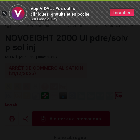
App VIDAL : Vos outils
Installer
×
cliniques, gratuits et en poche.
Sur Google Play
NOVOEIGHT 2000 U
Médicaments
NOVOEIGHT
NOVOEIGHT 2000 UI pdre/solv
p sol inj
Mise à jour : 23 juillet 2026
ARRÊT DE COMMERCIALISATION
(31/12/2025)
Légende
Ajouter aux interactions
Copier l'url
Fiche abrégée