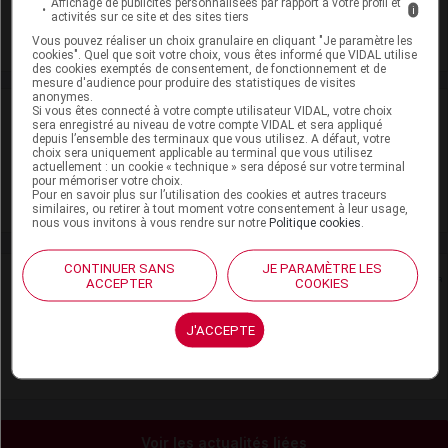
Affichage de publicités personnalisées par rapport à votre profil et
i
Supprimé
activités sur ce site et des sites tiers
Vous pouvez réaliser un choix granulaire en cliquant "Je paramètre les
cookies". Quel que soit votre choix, vous êtes informé que VIDAL utilise
des cookies exemptés de consentement, de fonctionnement et de
mesure d'audience pour produire des statistiques de visites
anonymes.
Si vous êtes connecté à votre compte utilisateur VIDAL, votre choix
Laboratoire
sera enregistré au niveau de votre compte VIDAL et sera appliqué
depuis l’ensemble des terminaux que vous utilisez. A défaut, votre
choix sera uniquement applicable au terminal que vous utilisez
Novo Nordisk Pharmaceutique SAS
actuellement : un cookie « technique » sera déposé sur votre terminal
pour mémoriser votre choix.
Pour en savoir plus sur l’utilisation des cookies et autres traceurs
Voir la fiche laboratoire
similaires, ou retirer à tout moment votre consentement à leur usage,
nous vous invitons à vous rendre sur notre
Politique cookies
.
CONTINUER SANS
JE PARAMÈTRE LES
Rein
ACCEPTER
COOKIES
Adaptation de posologie
J'ACCEPTE
Toxicité rénale
Voir les actualités liées