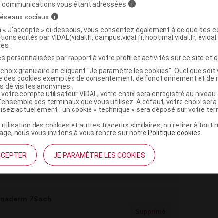
s communications vous étant adressées
i
 réseaux sociaux
i
on « J’accepte » ci-dessous, vous consentez également à ce que des co
,
,
,
e de vinyle
éthylène
acétate de vinyle
polyéthylène
tions édités par VIDAL(vidal.fr, campus.vidal.fr, hoptimal.vidal.fr, evidal.
,
isobutylène
film polyester siliconé
tes :
s personnalisées par rapport à votre profil et activités sur ce site et d
choix granulaire en cliquant "Je paramètre les cookies". Quel que soit 
ise des cookies exemptés de consentement, de fonctionnement et de 
ransderm 28Sach PET
es de visites anonymes.
 votre compte utilisateur VIDAL, votre choix sera enregistré au nivea
Commercialisé
l’ensemble des terminaux que vous utilisez. A défaut, votre choix ser
t ouverture : < 25° durant 24 mois
ilisez actuellement : un cookie « technique » sera déposé sur votre te
’utilisation des cookies et autres traceurs similaires, ou retirer à tou
ge, nous vous invitons à vous rendre sur notre
Politique cookies
.
ransderm 28Sach PE/Alu
g/24 h Disp transderm 28Sach PET
Supprimé
CCEPTER
JE PARAMÈTRE LES COOKIES
t ouverture : < 25° durant 24 mois
ransderm 7Sach
Supprimé