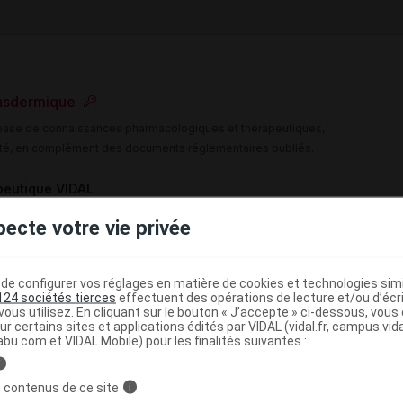
ansdermique
e base de connaissances pharmacologiques et thérapeutiques,
té, en complément des documents réglementaires publiés.
peutique VIDAL
>
>
nce
Dépendance au tabac
Apport de nicotine
pecte votre vie privée
e configurer vos réglages en matière de cookies et technologies simil
124 sociétés tierces
effectuent des opérations de lecture et/ou d’écr
>
MEDICAMENTS DU SYSTEME NERVEUX
ous utilisez. En cliquant sur le bouton « J’accepte » ci-dessous, vou
ur certains sites et applications édités par VIDAL (vidal.fr, campus.vidal.
>
 LES TROUBLES TOXICOMANOGENES
MEDICAMENTS
abu.com et VIDAL Mobile) pour les finalités suivantes :
(
)
E TABAGIQUE
NICOTINE
i
 contenus de ce site
i