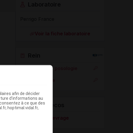
Laboratoire
Perrigo France
Voir la fiche laboratoire
Rein
Adaptation de posologie
Toxicité rénale
aires afin de décider
iture d’informations au
s consentez à ce que des
VIDAL Recos
fr, hoptimal.vidal.fr,
Tabagisme : sevrage