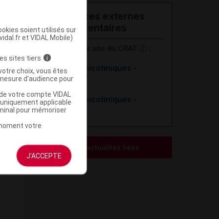
Ressources externes
complémentaires
okies soient utilisés sur
vidal.fr et VIDAL Mobile)
En savoir plus le site du CRAT
:
es sites tiers
i
Substituts nicotiniques -
votre choix, vous êtes
Allaitement
mesure d'audience pour
u de votre compte VIDAL
Substituts nicotiniques -
a uniquement applicable
Grossesse
rminal pour mémoriser
t moment votre
Voir les actualités liées
J'ACCEPTE