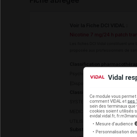
Fiche abrégée
Voir la Fiche DCI VIDAL :
Nicotine 7 mg/24 h patch tr
Les fiches DCI Vidal constituent un
proposée aux professionnels de san
Classification pharmacothéra
>
Psychiatrie
États de dépenda
Vidal res
(
)
Dispositifs transdermiques
Classification ATC
Ce module vous permet d
comment VIDAL et
ses 
>
SYSTEME NERVEUX
AUTRES 
sein des terminaux que v
cookies soient utilisés s
MEDICAMENTS UTILISES DANS
evidal.vidal.fr, fr.m3man
UTILISES DANS LA DEPENDANC
Mesure d’audience
Substance
Personnalisation des