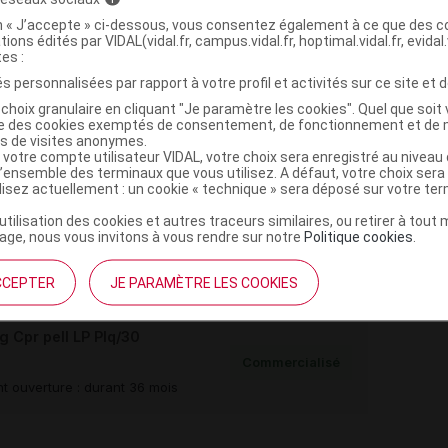
on « J’accepte » ci-dessous, vous consentez également à ce que des co
tions édités par VIDAL(vidal.fr, campus.vidal.fr, hoptimal.vidal.fr, evidal.
tes :
s personnalisées par rapport à votre profil et activités sur ce site et d
choix granulaire en cliquant "Je paramètre les cookies". Quel que soit 
ise des cookies exemptés de consentement, de fonctionnement et de 
,
P
silice colloïdale anhydre
es de visites anonymes.
,
,
hypromellose
magnésium stéarate
 votre compte utilisateur VIDAL, votre choix sera enregistré au nivea
,
l’ensemble des terminaux que vous utilisez. A défaut, votre choix ser
crylate basique
macrogol 4000
ilisez actuellement : un cookie « technique » sera déposé sur votre te
,
e dioxyde
fer rouge oxyde
’utilisation des cookies et autres traceurs similaires, ou retirer à tou
ge, nous vous invitons à vous rendre sur notre
Politique cookies
.
e monohydrate
CCEPTER
JE PARAMÈTRE LES COOKIES
Cpr pell LP Plq/30
Commercialisé
t ouverture : durant 36 mois