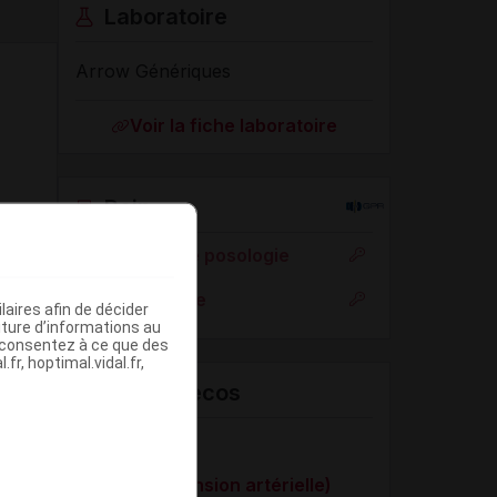
Laboratoire
Arrow Génériques
Voir la fiche laboratoire
Rein
Adaptation de posologie
Toxicité rénale
aires afin de décider
iture d’informations au
s consentez à ce que des
fr, hoptimal.vidal.fr,
VIDAL Recos
Angor stable
HTA (hypertension artérielle)