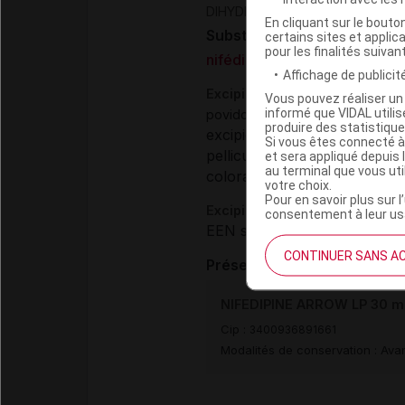
(
)
DIHYDROPYRIDINE
NIFEDIPINE
En cliquant sur le bout
Substance
certains sites et applica
pour les finalités suivan
nifédipine
Affichage de publicité
Excipients
Vous pouvez réaliser un 
informé que VIDAL util
,
povidone K 30
carbomère 974 
produire des statistiqu
excipient et pelliculage :
talc
Si vous êtes connecté à
pelliculage :
et sera appliqué depuis 
copolymère métha
au terminal que vous ut
colorant (pelliculage) :
titan
votre choix.
Pour en savoir plus sur l
Excipients à effet notoire :
consentement à leur usa
EEN sans dose seuil :
lactos
CONTINUER SANS A
Présentation
NIFEDIPINE ARROW LP 30 mg 
Cip :
3400936891661
Modalités de conservation : Avan