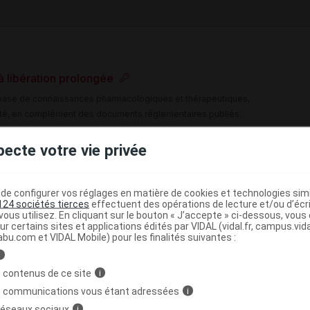
 libération prolongée
e base de connaissances pharmacologiques et thérapeutiques,
té, en complément des documents réglementaires publiés.
peutique VIDAL
pecte votre vie privée
>
>
ihypertenseurs
Inhibiteurs calciques : voie orale
e configurer vos réglages en matière de cookies et technologies simil
124 sociétés tierces
effectuent des opérations de lecture et/ou d’écr
>
biteurs calciques : voie orale
Dihydropyridines
ous utilisez. En cliquant sur le bouton « J’accepte » ci-dessous, vou
ur certains sites et applications édités par VIDAL (vidal.fr, campus.vidal.
abu.com et VIDAL Mobile) pour les finalités suivantes :
i
 contenus de ce site
>
>
i
INHIBITEURS CALCIQUES
INHIBITEURS CALCIQUES
s communications vous étant adressées
i
>
IRES PREDOMINANTS
DERIVES DE LA
 réseaux sociaux
i