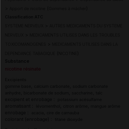
>
(
)
Apport de nicotine
Gommes à mâcher
Classification ATC
>
SYSTEME NERVEUX
AUTRES MEDICAMENTS DU SYSTEME
>
NERVEUX
MEDICAMENTS UTILISES DANS LES TROUBLES
>
TOXICOMANOGENES
MEDICAMENTS UTILISES DANS LA
(
)
DEPENDANCE TABAGIQUE
NICOTINE
Substance
nicotine résinate
Excipients
,
,
gomme base
calcium carbonate
sodium carbonate
,
,
,
anhydre
bicarbonate de sodium
saccharine
talc
excipient et enrobage :
potassium acésulfame
aromatisant :
,
,
lévomenthol
citron arôme
mangue arôme
enrobage :
,
acacia
cire de carnauba
colorant (enrobage) :
titane dioxyde