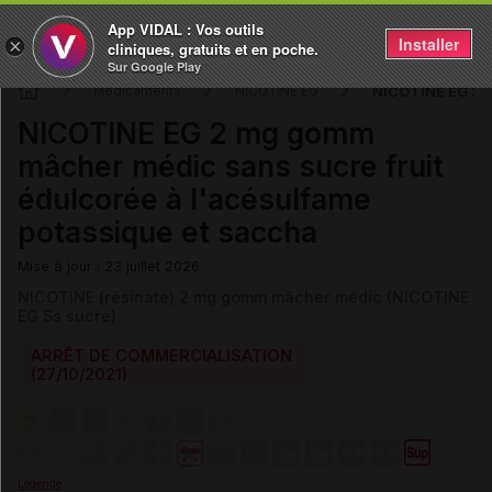
App VIDAL : Vos outils
Installer
×
cliniques, gratuits et en poche.
Sur Google Play
NICOTINE EG 2 m
Médicaments
NICOTINE EG
NICOTINE EG 2 mg gomm
mâcher médic sans sucre fruit
édulcorée à l'acésulfame
potassique et saccha
Mise à jour : 23 juillet 2026
NICOTINE (résinate) 2 mg gomm mâcher médic (NICOTINE
EG Ss sucre)
ARRÊT DE COMMERCIALISATION
(27/10/2021)
Légende