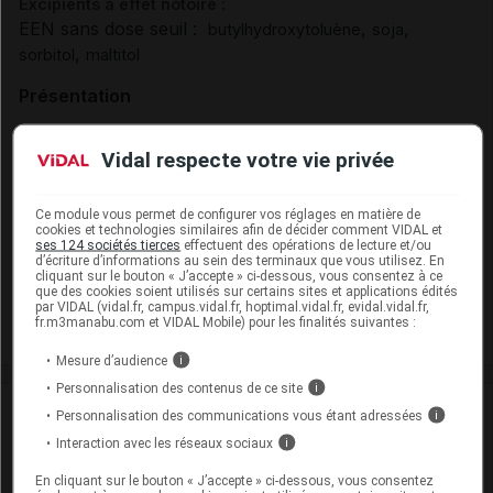
Excipients à effet notoire :
EEN sans dose seuil :
,
,
butylhydroxytoluène
soja
,
sorbitol
maltitol
Présentation
NICOTINE EG 2 mg Gom à mâcher médic sans sucre
Vidal respecte votre vie privée
fruit édulcorée à l'acésulfame potassique et saccha
Plq/108
Ce module vous permet de configurer vos réglages en matière de
Cip :
3400926893071
cookies et technologies similaires afin de décider comment VIDAL et
ses 124 sociétés tierces
effectuent des opérations de lecture et/ou
Modalités de conservation : Avant ouverture : < 25° durant
d’écriture d’informations au sein des terminaux que vous utilisez. En
36 mois (Conserver dans son emballage)
cliquant sur le bouton « J’accepte » ci-dessous, vous consentez à ce
que des cookies soient utilisés sur certains sites et applications édités
Supprimé
par VIDAL (vidal.fr, campus.vidal.fr, hoptimal.vidal.fr, evidal.vidal.fr,
fr.m3manabu.com et VIDAL Mobile) pour les finalités suivantes :
Mesure d’audience
i
Personnalisation des contenus de ce site
i
Laboratoire
Personnalisation des communications vous étant adressées
i
Interaction avec les réseaux sociaux
i
EG Labo
En cliquant sur le bouton « J’accepte » ci-dessous, vous consentez