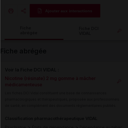
Ajouter aux interactions
Copier l'url
Fiche
Fiche DCI
abrégée
VIDAL
Email
Fiche abrégée
Voir la Fiche DCI VIDAL :
Nicotine (résinate) 2 mg gomme à mâcher
médicamenteuse
Les fiches DCI Vidal constituent une base de connaissances
pharmacologiques et thérapeutiques, proposée aux professionnels
de santé, en complément des documents réglementaires publiés.
Classification pharmacothérapeutique VIDAL
>
>
Psychiatrie
États de dépendance
Dépendance au tabac