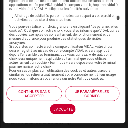
également à ce que des cookies soient utilisés sur certains sites et
Voir la fiche laboratoire
applications édités par VIDAL(vidal.fr, campus.vidal.fr, hoptimal.vidal.fr,
evidal.vidal.fr et VIDAL Mobile) pour les finalités suivantes :
Affichage de publicités personnalisées par rapport à votre profil et
i
activités sur ce site et des sites tiers
Rein
Vous pouvez réaliser un choix granulaire en cliquant "Je paramètre les
cookies". Quel que soit votre choix, vous êtes informé que VIDAL utilise
des cookies exemptés de consentement, de fonctionnement et de
Adaptation de posologie
mesure d'audience pour produire des statistiques de visites
anonymes.
Si vous êtes connecté à votre compte utilisateur VIDAL, votre choix
Toxicité rénale
sera enregistré au niveau de votre compte VIDAL et sera appliqué
depuis l’ensemble des terminaux que vous utilisez. A défaut, votre
choix sera uniquement applicable au terminal que vous utilisez
actuellement : un cookie « technique » sera déposé sur votre terminal
pour mémoriser votre choix.
Pour en savoir plus sur l’utilisation des cookies et autres traceurs
VIDAL Recos
similaires, ou retirer à tout moment votre consentement à leur usage,
nous vous invitons à vous rendre sur notre
Politique cookies
.
Tabagisme : sevrage
CONTINUER SANS
JE PARAMÈTRE LES
ACCEPTER
COOKIES
J'ACCEPTE
Ressources externes complémentaires
En savoir plus le site du CRAT
: