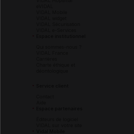
VIDAL Hoptimal
eVIDAL
VIDAL Mobile
VIDAL widget
VIDAL Sécurisation
VIDAL e-Services
Espace institutionnel
Qui sommes-nous ?
VIDAL France
Carrières
Charte éthique et
déontologique
Service client
Contact
Aide
Espace partenaires
Éditeurs de logiciel
VIDAL sur votre site
Vidal Mobile