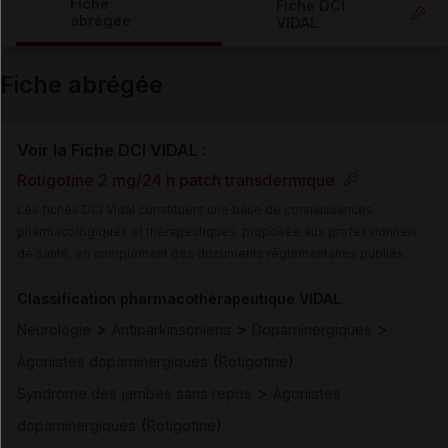
Fiche
Fiche DCI
abrégée
VIDAL
Email
Fiche abrégée
Voir la Fiche DCI VIDAL :
Rotigotine 2 mg/24 h patch transdermique
Les fiches DCI Vidal constituent une base de connaissances
pharmacologiques et thérapeutiques, proposée aux professionnels
de santé, en complément des documents réglementaires publiés.
Classification pharmacothérapeutique VIDAL
>
>
>
Neurologie
Antiparkinsoniens
Dopaminergiques
(
)
Agonistes dopaminergiques
Rotigotine
>
Syndrome des jambes sans repos
Agonistes
(
)
dopaminergiques
Rotigotine