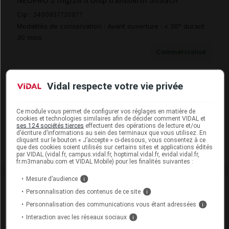
NEUPRO 2 mg/24 h Disp transderm 30Sach
Cip :
3400937720977
Modalités de conservation : Avant ouverture : < 30° durant
30 mois
Commercialisé
Vidal respecte votre vie privée
NEUPRO 2 mg/24 h Disp transderm 7Sach
Cip :
3400937328500
Modalités de conservation : Avant ouverture : < 30° durant
Ce module vous permet de configurer vos réglages en matière de
cookies et technologies similaires afin de décider comment VIDAL et
30 mois
ses 124 sociétés tierces
effectuent des opérations de lecture et/ou
d’écriture d’informations au sein des terminaux que vous utilisez. En
Commercialisé
cliquant sur le bouton « J’accepte » ci-dessous, vous consentez à ce
que des cookies soient utilisés sur certains sites et applications édités
par VIDAL (vidal.fr, campus.vidal.fr, hoptimal.vidal.fr, evidal.vidal.fr,
fr.m3manabu.com et VIDAL Mobile) pour les finalités suivantes :
Mesure d’audience
i
Laboratoire
Personnalisation des contenus de ce site
i
Personnalisation des communications vous étant adressées
i
UCB Pharma SA
Interaction avec les réseaux sociaux
i