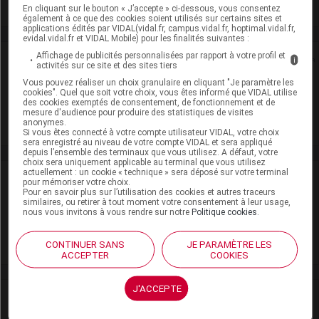
Voir la fiche laboratoire
En cliquant sur le bouton « J’accepte » ci-dessous, vous consentez
également à ce que des cookies soient utilisés sur certains sites et
applications édités par VIDAL(vidal.fr, campus.vidal.fr, hoptimal.vidal.fr,
evidal.vidal.fr et VIDAL Mobile) pour les finalités suivantes :
Affichage de publicités personnalisées par rapport à votre profil et
Rein
i
activités sur ce site et des sites tiers
Vous pouvez réaliser un choix granulaire en cliquant "Je paramètre les
Adaptation de posologie
cookies". Quel que soit votre choix, vous êtes informé que VIDAL utilise
des cookies exemptés de consentement, de fonctionnement et de
mesure d'audience pour produire des statistiques de visites
Toxicité rénale
anonymes.
Si vous êtes connecté à votre compte utilisateur VIDAL, votre choix
sera enregistré au niveau de votre compte VIDAL et sera appliqué
depuis l’ensemble des terminaux que vous utilisez. A défaut, votre
choix sera uniquement applicable au terminal que vous utilisez
actuellement : un cookie « technique » sera déposé sur votre terminal
VIDAL Recos
pour mémoriser votre choix.
Pour en savoir plus sur l’utilisation des cookies et autres traceurs
similaires, ou retirer à tout moment votre consentement à leur usage,
Insomnie de l'adulte
nous vous invitons à vous rendre sur notre
Politique cookies
.
Parkinson (maladie de)
CONTINUER SANS
JE PARAMÈTRE LES
ACCEPTER
COOKIES
J'ACCEPTE
Actualités liées