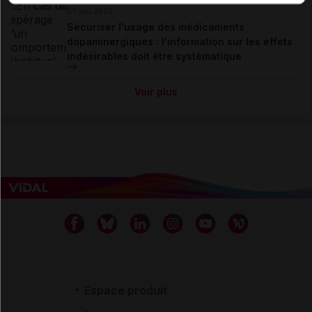
07 mai 2026
Sécuriser l'usage des médicaments
dopaminergiques : l'information sur les effets
indésirables doit être systématique
Voir plus
Espace produit