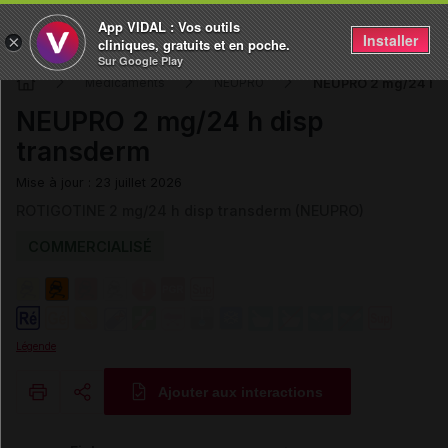
App VIDAL : Vos outils
Installer
×
cliniques, gratuits et en poche.
Sur Google Play
NEUPRO 2 mg/24 h d
Médicaments
NEUPRO
NEUPRO 2 mg/24 h disp
transderm
Mise à jour : 23 juillet 2026
ROTIGOTINE 2 mg/24 h disp transderm (NEUPRO)
COMMERCIALISÉ
Légende
Ajouter aux interactions
Copier l'url