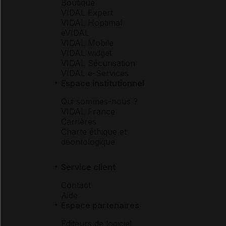
Boutique
VIDAL Expert
VIDAL Hoptimal
eVIDAL
VIDAL Mobile
VIDAL widget
VIDAL Sécurisation
VIDAL e-Services
Espace institutionnel
Qui sommes-nous ?
VIDAL France
Carrières
Charte éthique et
déontologique
Service client
Contact
Aide
Espace partenaires
Éditeurs de logiciel