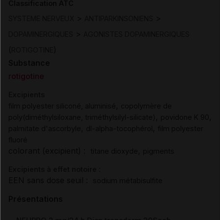
Classification ATC
>
>
SYSTEME NERVEUX
ANTIPARKINSONIENS
>
DOPAMINERGIQUES
AGONISTES DOPAMINERGIQUES
(
)
ROTIGOTINE
Substance
rotigotine
Excipients
,
film polyester siliconé, aluminisé
copolymère de
,
,
poly(diméthylsiloxane, triméthylsilyl-silicate)
povidone K 90
,
,
palmitate d'ascorbyle
dl-alpha-tocophérol
film polyester
fluoré
colorant (excipient) :
,
titane dioxyde
pigments
Excipients à effet notoire :
EEN sans dose seuil :
sodium métabisulfite
Présentations