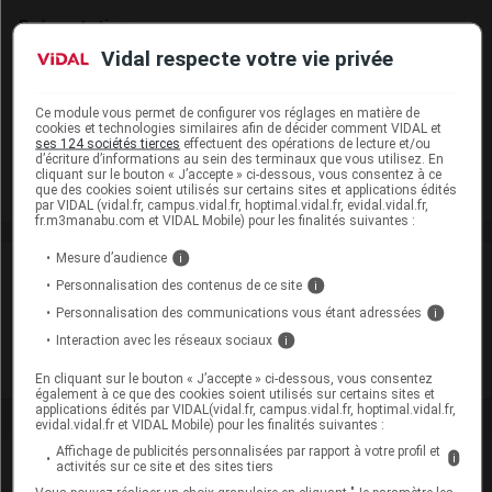
Présentation
Vidal respecte votre vie privée
NEREDIEM Cpr B/50
Cip :
3400926854102
Ce module vous permet de configurer vos réglages en matière de
cookies et technologies similaires afin de décider comment VIDAL et
Modalités de conservation : Avant ouverture : durant 5 ans
ses 124 sociétés tierces
effectuent des opérations de lecture et/ou
d’écriture d’informations au sein des terminaux que vous utilisez. En
Supprimé
cliquant sur le bouton « J’accepte » ci-dessous, vous consentez à ce
que des cookies soient utilisés sur certains sites et applications édités
par VIDAL (vidal.fr, campus.vidal.fr, hoptimal.vidal.fr, evidal.vidal.fr,
fr.m3manabu.com et VIDAL Mobile) pour les finalités suivantes :
Mesure d’audience
i
Laboratoire
Personnalisation des contenus de ce site
i
Personnalisation des communications vous étant adressées
i
Laboratoire Chauvin
Interaction avec les réseaux sociaux
i
Voir la fiche laboratoire
En cliquant sur le bouton « J’accepte » ci-dessous, vous consentez
également à ce que des cookies soient utilisés sur certains sites et
applications édités par VIDAL(vidal.fr, campus.vidal.fr, hoptimal.vidal.fr,
evidal.vidal.fr et VIDAL Mobile) pour les finalités suivantes :
Affichage de publicités personnalisées par rapport à votre profil et
i
activités sur ce site et des sites tiers