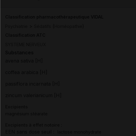
Email
Classification pharmacothérapeutique VIDAL
>
(
)
Psychiatrie
Sédatifs
Homéopathie
Classification ATC
SYSTEME NERVEUX
Substances
avena sativa [H]
coffea arabica [H]
passiflora incarnata [H]
zincum valerianicum [H]
Excipients
magnésium stéarate
Excipients à effet notoire :
EEN sans dose seuil :
lactose monohydrate