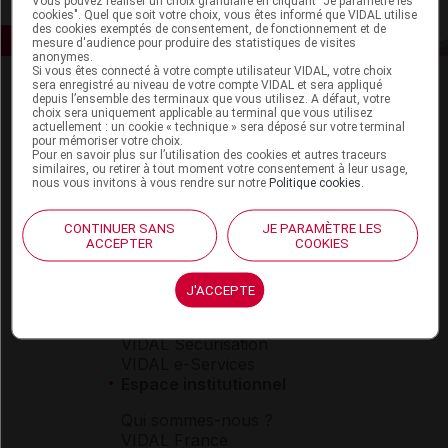
Vous pouvez réaliser un choix granulaire en cliquant "Je paramètre les
cookies". Quel que soit votre choix, vous êtes informé que VIDAL utilise
des cookies exemptés de consentement, de fonctionnement et de
mesure d'audience pour produire des statistiques de visites
anonymes.
Si vous êtes connecté à votre compte utilisateur VIDAL, votre choix
sera enregistré au niveau de votre compte VIDAL et sera appliqué
depuis l’ensemble des terminaux que vous utilisez. A défaut, votre
choix sera uniquement applicable au terminal que vous utilisez
actuellement : un cookie « technique » sera déposé sur votre terminal
pour mémoriser votre choix.
Pour en savoir plus sur l’utilisation des cookies et autres traceurs
similaires, ou retirer à tout moment votre consentement à leur usage,
nous vous invitons à vous rendre sur notre
Politique cookies
.
Espace produit
Boutique
CONTINUER SANS
JE PARAMÈTRE LES
VIDAL Expert
ACCEPTER
COOKIES
VIDAL Hoptimal
eVIDAL
J'ACCEPTE
VIDAL Mobile
VIDAL widget
VIDAL Sécurisation
VIDAL e-Services
Espace institutionnel
Qui sommes-nous ?
VIDAL France