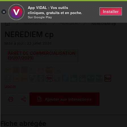
App VIDAL : Vos outils
Installer
×
cliniques, gratuits et en poche.
Sur Google Play
NEREDIEM cp
Médicaments
NEREDIEM
NEREDIEM cp
Mise à jour : 23 juillet 2026
ARRÊT DE COMMERCIALISATION
(31/07/2023)
Légende
Ajouter aux interactions
Copier l'url
Fiche abrégée