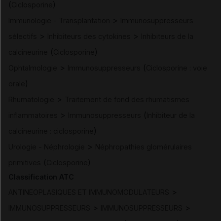
(
)
Ciclosporine
>
Immunologie - Transplantation
Immunosuppresseurs
>
>
sélectifs
Inhibiteurs des cytokines
Inhibiteurs de la
(
)
calcineurine
Ciclosporine
>
(
Ophtalmologie
Immunosuppresseurs
Ciclosporine : voie
)
orale
>
Rhumatologie
Traitement de fond des rhumatismes
>
(
inflammatoires
Immunosuppresseurs
Inhibiteur de la
)
calcineurine : ciclosporine
>
Urologie - Néphrologie
Néphropathies glomérulaires
(
)
primitives
Ciclosporine
Classification ATC
>
ANTINEOPLASIQUES ET IMMUNOMODULATEURS
>
>
IMMUNOSUPPRESSEURS
IMMUNOSUPPRESSEURS