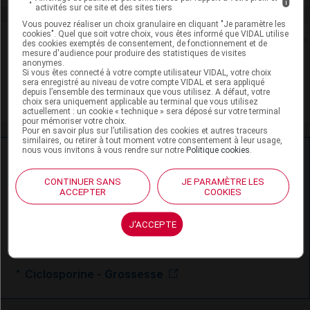
i
activités sur ce site et des sites tiers
Vous pouvez réaliser un choix granulaire en cliquant "Je paramètre les
cookies". Quel que soit votre choix, vous êtes informé que VIDAL utilise
Rein
des cookies exemptés de consentement, de fonctionnement et de
mesure d'audience pour produire des statistiques de visites
anonymes.
Adaptation de posologie
Si vous êtes connecté à votre compte utilisateur VIDAL, votre choix
sera enregistré au niveau de votre compte VIDAL et sera appliqué
depuis l’ensemble des terminaux que vous utilisez. A défaut, votre
Toxicité rénale
choix sera uniquement applicable au terminal que vous utilisez
actuellement : un cookie « technique » sera déposé sur votre terminal
pour mémoriser votre choix.
Pour en savoir plus sur l’utilisation des cookies et autres traceurs
similaires, ou retirer à tout moment votre consentement à leur usage,
nous vous invitons à vous rendre sur notre
Politique cookies
.
Ressources externes complémentaires
CONTINUER SANS
JE PARAMÈTRE LES
En savoir plus le site du CRAT
:
ACCEPTER
COOKIES
Ciclosporine - Allaitement
J'ACCEPTE
Ciclosporine - Exposition paternelle
Ciclosporine - Grossesse