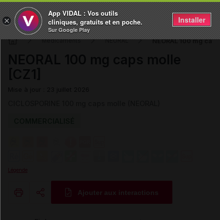
App VIDAL : Vos outils
Installer
×
cliniques, gratuits et en poche.
Sur Google Play
NEORAL 100 mg caps 
Médicaments
NEORAL
NEORAL 100 mg caps molle
[CZ1]
Mise à jour : 23 juillet 2026
CICLOSPORINE 100 mg caps molle (NEORAL)
COMMERCIALISÉ
Légende
Ajouter aux interactions
Copier l'url