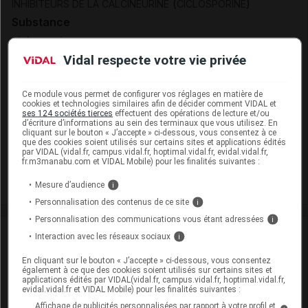
(
)
INHIBITEURS DE LA CALCINEURINE
CICLOSPORINE
Substance
ciclosporine
Vidal respecte votre vie privée
Présentation
Ce module vous permet de configurer vos réglages en matière de
NEORAL 100 mg Caps molle Plq/60 [CZ1]
cookies et technologies similaires afin de décider comment VIDAL et
ses 124 sociétés tierces
effectuent des opérations de lecture et/ou
Cip :
3400949001071
d’écriture d’informations au sein des terminaux que vous utilisez. En
Modalités de conservation : Avant ouverture : < 25° durant
cliquant sur le bouton « J’accepte » ci-dessous, vous consentez à ce
que des cookies soient utilisés sur certains sites et applications édités
24 mois (Conserver dans son emballage)
par VIDAL (vidal.fr, campus.vidal.fr, hoptimal.vidal.fr, evidal.vidal.fr,
fr.m3manabu.com et VIDAL Mobile) pour les finalités suivantes :
Commercialisé
Mesure d’audience
i
Personnalisation des contenus de ce site
i
Personnalisation des communications vous étant adressées
i
Laboratoire
Interaction avec les réseaux sociaux
i
En cliquant sur le bouton « J’accepte » ci-dessous, vous consentez
BB Farma France
également à ce que des cookies soient utilisés sur certains sites et
applications édités par VIDAL(vidal.fr, campus.vidal.fr, hoptimal.vidal.fr,
evidal.vidal.fr et VIDAL Mobile) pour les finalités suivantes :
Voir la fiche laboratoire
Affichage de publicités personnalisées par rapport à votre profil et