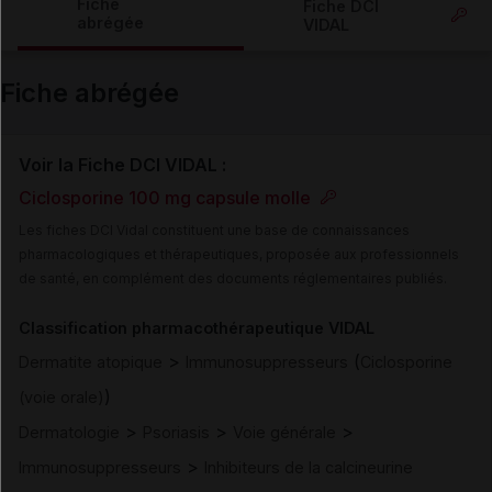
Fiche
Fiche DCI
abrégée
VIDAL
Email
Fiche abrégée
Voir la Fiche DCI VIDAL :
Ciclosporine 100 mg capsule molle
Les fiches DCI Vidal constituent une base de connaissances
pharmacologiques et thérapeutiques, proposée aux professionnels
de santé, en complément des documents réglementaires publiés.
Classification pharmacothérapeutique VIDAL
>
(
Dermatite atopique
Immunosuppresseurs
Ciclosporine
)
(voie orale)
>
>
>
Dermatologie
Psoriasis
Voie générale
>
Immunosuppresseurs
Inhibiteurs de la calcineurine