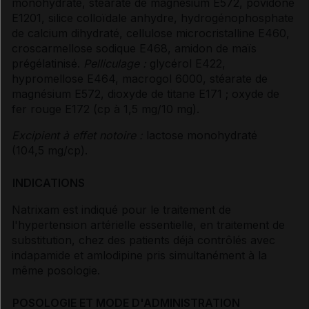
monohydraté, stéarate de magnésium E572, povidone
E1201, silice colloïdale anhydre, hydrogénophosphate
de calcium dihydraté, cellulose microcristalline E460,
croscarmellose sodique E468, amidon de maïs
prégélatinisé.
Pelliculage :
glycérol E422,
hypromellose E464, macrogol 6000, stéarate de
magnésium E572, dioxyde de titane E171 ; oxyde de
fer rouge E172 (cp à 1,5 mg/10 mg).
Excipient à effet notoire :
lactose monohydraté
(104,5 mg/cp).
INDICATIONS
Natrixam est indiqué pour le traitement de
l'hypertension artérielle essentielle, en traitement de
substitution, chez des patients déjà contrôlés avec
indapamide et amlodipine pris simultanément à la
même posologie.
POSOLOGIE ET MODE D'ADMINISTRATION