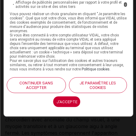
recommandations posologiques n'ont pas été établies,
Affichage de publicités personnalisées par rapport à votre profil et
i
activités sur ce site et des sites tiers
par conséquent l'amlodipine devra être instaurée à la
dose efficace la plus faible et avec précaution, aussi
Vous pouvez réaliser un choix granulaire en cliquant "Je paramètre les
cookies". Quel que soit votre choix, vous êtes informé que VIDAL utilise
bien durant l'instauration du traitement que lors de
des cookies exemptés de consentement, de fonctionnement et de
mesure d'audience pour produire des statistiques de visites
l'augmentation de la dose.
anonymes.
L'effet de l'association Natrixam n'a pas été testé chez
Si vous êtes connecté à votre compte utilisateur VIDAL, votre choix
sera enregistré au niveau de votre compte VIDAL et sera appliqué
l'insuffisant hépatique. Compte tenu de l'effet de
depuis l’ensemble des terminaux que vous utilisez. A défaut, votre
l'indapamide et de l'amlodipine, Natrixam est contre-
choix sera uniquement applicable au terminal que vous utilisez
actuellement : un cookie « technique » sera déposé sur votre terminal
indiqué chez les patients présentant une insuffisance
pour mémoriser votre choix.
hépatique sévère, et une attention doit être portée aux
Pour en savoir plus sur l’utilisation des cookies et autres traceurs
similaires, ou retirer à tout moment votre consentement à leur usage,
patients ayant une insuffisance hépatique légère à
nous vous invitons à vous rendre sur notre
Politique cookies
.
modérée.
CONTINUER SANS
JE PARAMÈTRE LES
Épanchement choroïdien, myopie aiguë et glaucome
ACCEPTER
COOKIES
aigu secondaire à angle fermé :
Les médicaments à base de sulfamides ou dérivés de
J'ACCEPTE
sulfamide peuvent provoquer une réaction
idiosyncrasique donnant lieu à un épanchement
choroïdien avec anomalie du champ visuel, à une
myopie transitoire et à un glaucome aigu à angle
fermé. Les symptômes comprennent l'apparition