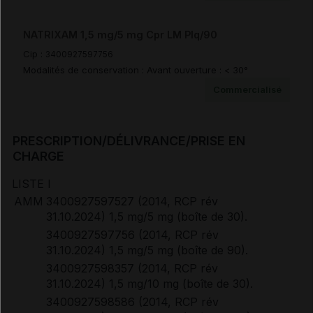
Documents de référence
NATRIXAM 1,5 mg/5 mg Cpr LM Plq/90
Avis de la transparence (SMR/ASMR) (2)
Cip :
3400927597756
Modalités de conservation : Avant ouverture : < 30°
Commercialisé
PRESCRIPTION/DÉLIVRANCE/PRISE EN
CHARGE
LISTE I
AMM
3400927597527 (2014, RCP rév
31.10.2024) 1,5 mg/5 mg (boîte de 30).
3400927597756 (2014, RCP rév
31.10.2024) 1,5 mg/5 mg (boîte de 90).
3400927598357 (2014, RCP rév
31.10.2024) 1,5 mg/10 mg (boîte de 30).
3400927598586 (2014, RCP rév