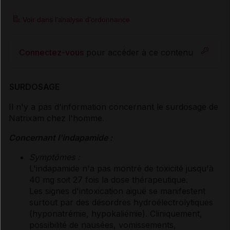
Voir dans l'analyse d'ordonnance
Connectez-vous
pour accéder à ce contenu
SURDOSAGE
Il n'y a pas d'information concernant le surdosage de
Natrixam chez l'homme.
Concernant l'indapamide :
Symptômes :
L'indapamide n'a pas montré de toxicité jusqu'à
40 mg soit 27 fois la dose thérapeutique.
Les signes d'intoxication aiguë se manifestent
surtout par des désordres hydroélectrolytiques
(hyponatrémie, hypokaliémie). Cliniquement,
possibilité de nausées, vomissements,