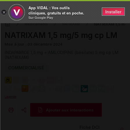
App VIDAL : Vos outils
Installer
×
cliniques, gratuits et en poche.
Sur Google Play
NATRIXAM 1,5 mg/
Médicaments
NATRIXAM
NATRIXAM 1,5 mg/5 mg cp LM
Mise à jour : 03 décembre 2024
INDAPAMIDE 1,5 mg + AMLODIPINE (bésilate) 5 mg cp LM
(NATRIXAM)
COMMERCIALISÉ
Légende
Ajouter aux interactions
Copier l'url
Fiche DCI