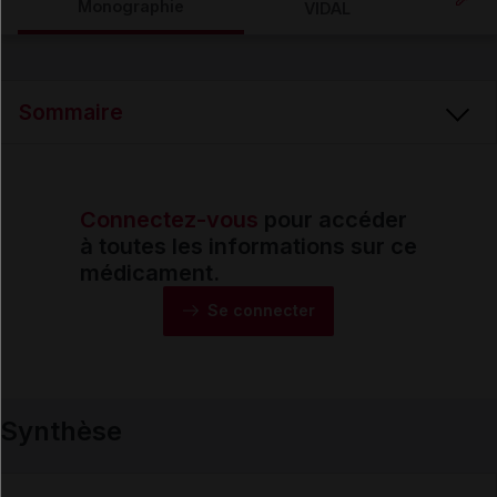
Monographie
VIDAL
Email
Sommaire
Connectez-vous
pour accéder
Synthèse
à toutes les informations sur ce
médicament.
Monographie
Se connecter
Formes et présentations
Synthèse
Composition