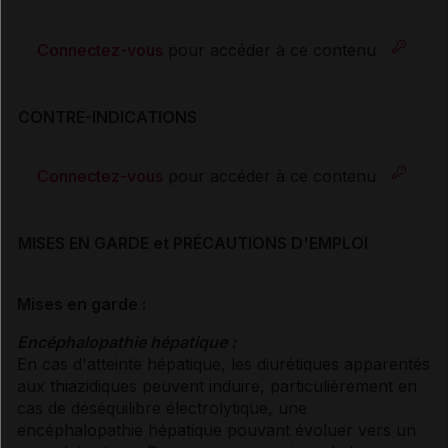
Connectez-vous
pour accéder à ce contenu
CONTRE-INDICATIONS
Connectez-vous
pour accéder à ce contenu
MISES EN GARDE et PRÉCAUTIONS D'EMPLOI
Mises en garde :
Encéphalopathie hépatique :
En cas d'atteinte hépatique, les diurétiques apparentés
aux thiazidiques peuvent induire, particulièrement en
cas de déséquilibre électrolytique, une
encéphalopathie hépatique pouvant évoluer vers un