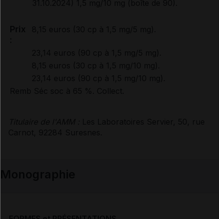
31.10.2024) 1,5 mg/10 mg (boîte de 90).
Prix
8,15 euros (30 cp à 1,5 mg/5 mg).
:
23,14 euros (90 cp à 1,5 mg/5 mg).
8,15 euros (30 cp à 1,5 mg/10 mg).
23,14 euros (90 cp à 1,5 mg/10 mg).
Remb Séc soc à 65 %. Collect.
Titulaire de l'AMM :
Les Laboratoires Servier, 50, rue
Carnot, 92284 Suresnes.
Monographie
FORMES et PRÉSENTATIONS