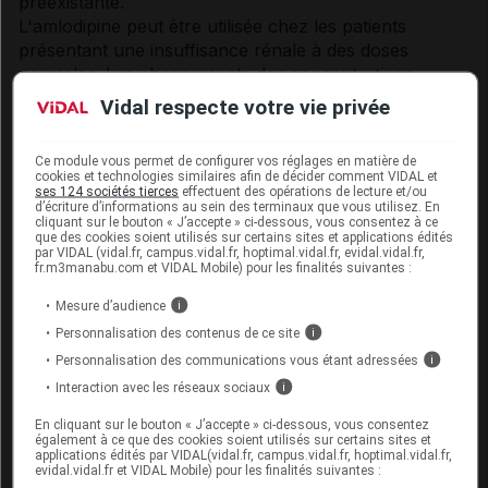
préexistante.
L'amlodipine peut être utilisée chez les patients
présentant une insuffisance rénale à des doses
normales. Les changements des concentrations
plasmatiques d'amlodipine ne sont pas corrélés avec
Vidal respecte votre vie privée
le degré d'insuffisance rénale. L'amlodipine n'est pas
dialysable.
Ce module vous permet de configurer vos réglages en matière de
L'effet de l'association Natrixam n'a pas été testé chez
cookies et technologies similaires afin de décider comment VIDAL et
l'insuffisant rénal. Dans l'insuffisance rénale, les
ses 124 sociétés tierces
effectuent des opérations de lecture et/ou
d’écriture d’informations au sein des terminaux que vous utilisez. En
doses de Natrixam doivent être identiques à celles de
cliquant sur le bouton « J’accepte » ci-dessous, vous consentez à ce
que des cookies soient utilisés sur certains sites et applications édités
chaque substance prise séparément.
par VIDAL (vidal.fr, campus.vidal.fr, hoptimal.vidal.fr, evidal.vidal.fr,
fr.m3manabu.com et VIDAL Mobile) pour les finalités suivantes :
Acide urique :
En raison de la présence d'indapamide, la tendance
Mesure d’audience
i
aux crises de goutte peut être augmentée chez les
Personnalisation des contenus de ce site
i
patients hyperuricémiques.
Personnalisation des communications vous étant adressées
i
Interaction avec les réseaux sociaux
i
Fonction hépatique :
La demi-vie de l'amlodipine est augmentée et son ASC
En cliquant sur le bouton « J’accepte » ci-dessous, vous consentez
également à ce que des cookies soient utilisés sur certains sites et
(Aire sous la courbe) est plus grande chez les
applications édités par VIDAL(vidal.fr, campus.vidal.fr, hoptimal.vidal.fr,
patients présentant une insuffisance hépatique. Les
evidal.vidal.fr et VIDAL Mobile) pour les finalités suivantes :